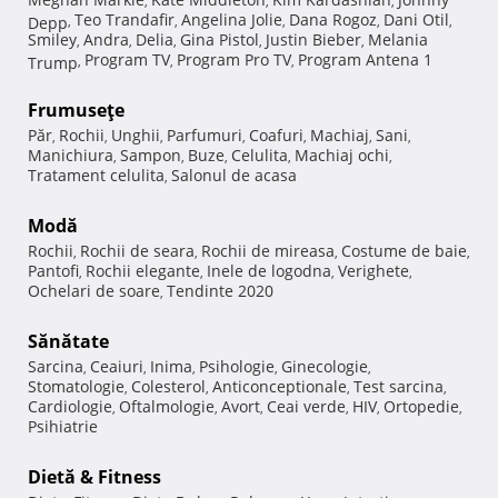
,
,
,
Teo Trandafir
Angelina Jolie
Dana Rogoz
Dani Otil
Depp
,
,
,
,
,
Smiley
Andra
Delia
Gina Pistol
Justin Bieber
Melania
,
,
,
,
,
Program TV
Program Pro TV
Program Antena 1
Trump
,
,
,
Frumuseţe
Păr
Rochii
Unghii
Parfumuri
Coafuri
Machiaj
Sani
,
,
,
,
,
,
,
Manichiura
Sampon
Buze
Celulita
Machiaj ochi
,
,
,
,
,
Tratament celulita
Salonul de acasa
,
Modă
Rochii
Rochii de seara
Rochii de mireasa
Costume de baie
,
,
,
,
Pantofi
Rochii elegante
Inele de logodna
Verighete
,
,
,
,
Ochelari de soare
Tendinte 2020
,
Sănătate
Sarcina
Ceaiuri
Inima
Psihologie
Ginecologie
,
,
,
,
,
Stomatologie
Colesterol
Anticonceptionale
Test sarcina
,
,
,
,
Cardiologie
Oftalmologie
Avort
Ceai verde
HIV
Ortopedie
,
,
,
,
,
,
Psihiatrie
Dietă & Fitness