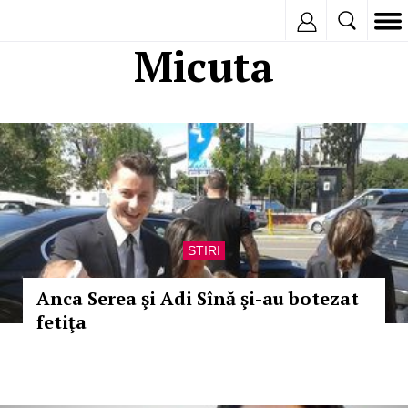
Inregistreaza
Micuta
STIRI
Anca Serea şi Adi Sînă şi-au botezat
fetiţa