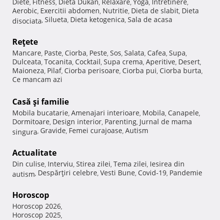
Diete
Fitness
Dieta Dukan
Relaxare
Yoga
Intretinere
,
,
,
,
,
,
Aerobic
Exercitii abdomen
Nutritie
Dieta de slabit
Dieta
,
,
,
,
Silueta
Dieta ketogenica
Sala de acasa
disociata
,
,
,
Reţete
Mancare
Paste
Ciorba
Peste
Sos
Salata
Cafea
Supa
,
,
,
,
,
,
,
,
Dulceata
Tocanita
Cocktail
Supa crema
Aperitive
Desert
,
,
,
,
,
,
Maioneza
Pilaf
Ciorba perisoare
Ciorba pui
Ciorba burta
,
,
,
,
,
Ce mancam azi
Casă şi familie
Mobila bucatarie
Amenajari interioare
Mobila
Canapele
,
,
,
,
Dormitoare
Design interior
Parenting
Jurnal de mama
,
,
,
Gravide
Femei curajoase
Autism
singura
,
,
,
Actualitate
Din culise
Interviu
Stirea zilei
Tema zilei
Iesirea din
,
,
,
,
Despărţiri celebre
Vesti Bune
Covid-19
Pandemie
autism
,
,
,
,
Horoscop
Horoscop 2026
,
Horoscop 2025
,