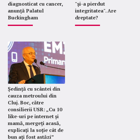
diagnosticat cu cancer,
"şi-a pierdut
anunță Palatul
integritatea". Are
Buckingham
dreptate?
Ședință cu scântei din
cauza metroului din
Cluj. Boc, către
consilierii USR: „Cu 10
like-uri pe internet și
mamă, mergeți acasă,
explicați la soție cât de
bun ați fost astăzi”