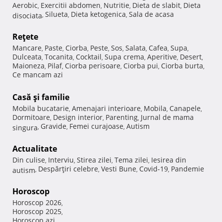
Aerobic
Exercitii abdomen
Nutritie
Dieta de slabit
Dieta
,
,
,
,
Silueta
Dieta ketogenica
Sala de acasa
disociata
,
,
,
Reţete
Mancare
Paste
Ciorba
Peste
Sos
Salata
Cafea
Supa
,
,
,
,
,
,
,
,
Dulceata
Tocanita
Cocktail
Supa crema
Aperitive
Desert
,
,
,
,
,
,
Maioneza
Pilaf
Ciorba perisoare
Ciorba pui
Ciorba burta
,
,
,
,
,
Ce mancam azi
Casă şi familie
Mobila bucatarie
Amenajari interioare
Mobila
Canapele
,
,
,
,
Dormitoare
Design interior
Parenting
Jurnal de mama
,
,
,
Gravide
Femei curajoase
Autism
singura
,
,
,
Actualitate
Din culise
Interviu
Stirea zilei
Tema zilei
Iesirea din
,
,
,
,
Despărţiri celebre
Vesti Bune
Covid-19
Pandemie
autism
,
,
,
,
Horoscop
Horoscop 2026
,
Horoscop 2025
,
Horoscop azi
,