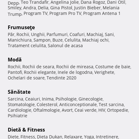
Teo Trandafir
Angelina Jolie
Dana Rogoz
Dani Otil
Depp
,
,
,
,
,
Smiley
Andra
Delia
Gina Pistol
Justin Bieber
Melania
,
,
,
,
,
Program TV
Program Pro TV
Program Antena 1
Trump
,
,
,
Frumuseţe
Păr
Rochii
Unghii
Parfumuri
Coafuri
Machiaj
Sani
,
,
,
,
,
,
,
Manichiura
Sampon
Buze
Celulita
Machiaj ochi
,
,
,
,
,
Tratament celulita
Salonul de acasa
,
Modă
Rochii
Rochii de seara
Rochii de mireasa
Costume de baie
,
,
,
,
Pantofi
Rochii elegante
Inele de logodna
Verighete
,
,
,
,
Ochelari de soare
Tendinte 2020
,
Sănătate
Sarcina
Ceaiuri
Inima
Psihologie
Ginecologie
,
,
,
,
,
Stomatologie
Colesterol
Anticonceptionale
Test sarcina
,
,
,
,
Cardiologie
Oftalmologie
Avort
Ceai verde
HIV
Ortopedie
,
,
,
,
,
,
Psihiatrie
Dietă & Fitness
Diete
Fitness
Dieta Dukan
Relaxare
Yoga
Intretinere
,
,
,
,
,
,