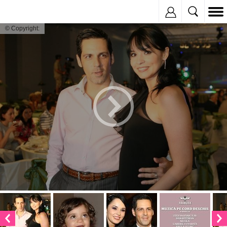
Inregistreaza
© Copyright: