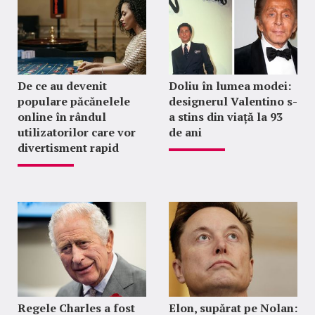
De ce au devenit
Doliu în lumea modei:
populare păcănelele
designerul Valentino s-
online în rândul
a stins din viață la 93
utilizatorilor care vor
de ani
divertisment rapid
Regele Charles a fost
Elon, supărat pe Nolan: