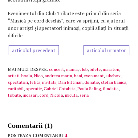
Evenimentul din Club Tribute este primul din seria
“Muzică pe cord deschis”, care va sprijini, cu ajutorul
unor artiști și spectatori inimoși, copiii aflați în situații
dificile.
articolul precedent
articolul urmator
MAI MULT DESPRE:
concert
,
mama
,
club
,
bilete
,
maraton
,
artisti
,
boala
,
Nico
,
andreea marin
,
bani
,
eveniment
,
jukebox
,
spectatori
,
fetita
,
invitatii
,
Dan Bittman
,
donatie
,
stefan banica
,
caritabil
,
operatie
,
Gabriel Cotabita
,
Paula Seling
,
fundatia
,
tribute
,
incasari
,
cord
,
Nicola
,
micuta
,
seria
Comentarii (1)
POSTEAZA COMENTARIU