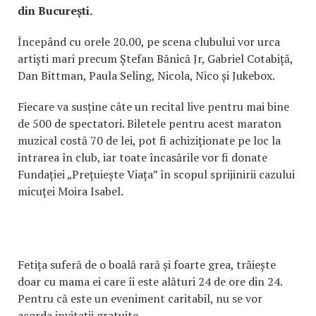
din București.
Începând cu orele 20.00, pe scena clubului vor urca
artiști mari precum Ștefan Bănică Jr, Gabriel Cotabiță,
Dan Bittman, Paula Seling, Nicola, Nico și Jukebox.
Fiecare va susține câte un recital live pentru mai bine
de 500 de spectatori. Biletele pentru acest maraton
muzical costă 70 de lei, pot fi achiziționate pe loc la
intrarea în club, iar toate încasările vor fi donate
Fundației „Prețuiește Viața” în scopul sprijinirii cazului
micuței Moira Isabel.
Fetița suferă de o boală rară și foarte grea, trăiește
doar cu mama ei care îi este alături 24 de ore din 24.
Pentru că este un eveniment caritabil, nu se vor
acorda invitații gratuite.