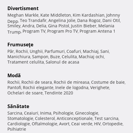
Divertisment
Meghan Markle
Kate Middleton
Kim Kardashian
Johnny
,
,
,
Teo Trandafir
Angelina Jolie
Dana Rogoz
Dani Otil
Depp
,
,
,
,
,
Smiley
Andra
Delia
Gina Pistol
Justin Bieber
Melania
,
,
,
,
,
Program TV
Program Pro TV
Program Antena 1
Trump
,
,
,
Frumuseţe
Păr
Rochii
Unghii
Parfumuri
Coafuri
Machiaj
Sani
,
,
,
,
,
,
,
Manichiura
Sampon
Buze
Celulita
Machiaj ochi
,
,
,
,
,
Tratament celulita
Salonul de acasa
,
Modă
Rochii
Rochii de seara
Rochii de mireasa
Costume de baie
,
,
,
,
Pantofi
Rochii elegante
Inele de logodna
Verighete
,
,
,
,
Ochelari de soare
Tendinte 2020
,
Sănătate
Sarcina
Ceaiuri
Inima
Psihologie
Ginecologie
,
,
,
,
,
Stomatologie
Colesterol
Anticonceptionale
Test sarcina
,
,
,
,
Cardiologie
Oftalmologie
Avort
Ceai verde
HIV
Ortopedie
,
,
,
,
,
,
Psihiatrie