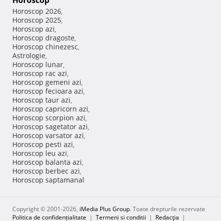
Horoscop
Horoscop 2026
,
Horoscop 2025
,
Horoscop azi
,
Horoscop dragoste
,
Horoscop chinezesc
,
Astrologie
,
Horoscop lunar
,
Horoscop rac azi
,
Horoscop gemeni azi
,
Horoscop fecioara azi
,
Horoscop taur azi
,
Horoscop capricorn azi
,
Horoscop scorpion azi
,
Horoscop sagetator azi
,
Horoscop varsator azi
,
Horoscop pesti azi
,
Horoscop leu azi
,
Horoscop balanta azi
,
Horoscop berbec azi
,
Horoscop saptamanal
Copyright © 2001-2026,
iMedia Plus Group
. Toate drepturile rezervate
Politica de confidențialitate
|
Termeni si conditii
|
Redacţia
|