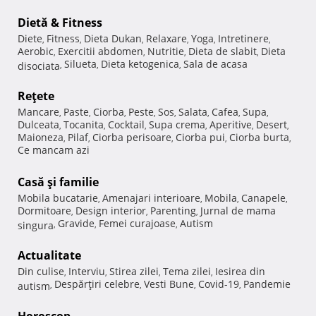
Dietă & Fitness
Diete
Fitness
Dieta Dukan
Relaxare
Yoga
Intretinere
,
,
,
,
,
,
Aerobic
Exercitii abdomen
Nutritie
Dieta de slabit
Dieta
,
,
,
,
Silueta
Dieta ketogenica
Sala de acasa
disociata
,
,
,
Reţete
Mancare
Paste
Ciorba
Peste
Sos
Salata
Cafea
Supa
,
,
,
,
,
,
,
,
Dulceata
Tocanita
Cocktail
Supa crema
Aperitive
Desert
,
,
,
,
,
,
Maioneza
Pilaf
Ciorba perisoare
Ciorba pui
Ciorba burta
,
,
,
,
,
Ce mancam azi
Casă şi familie
Mobila bucatarie
Amenajari interioare
Mobila
Canapele
,
,
,
,
Dormitoare
Design interior
Parenting
Jurnal de mama
,
,
,
Gravide
Femei curajoase
Autism
singura
,
,
,
Actualitate
Din culise
Interviu
Stirea zilei
Tema zilei
Iesirea din
,
,
,
,
Despărţiri celebre
Vesti Bune
Covid-19
Pandemie
autism
,
,
,
,