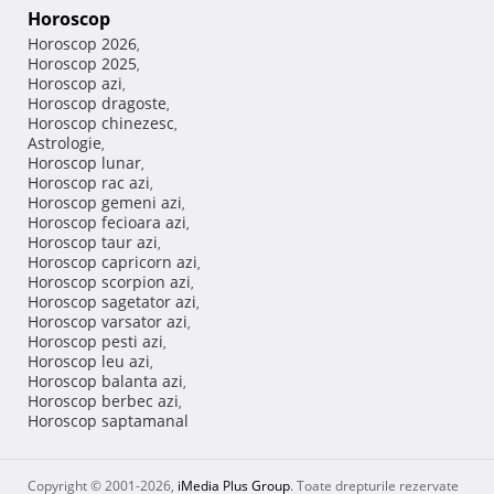
Horoscop
Horoscop 2026
,
Horoscop 2025
,
Horoscop azi
,
Horoscop dragoste
,
Horoscop chinezesc
,
Astrologie
,
Horoscop lunar
,
Horoscop rac azi
,
Horoscop gemeni azi
,
Horoscop fecioara azi
,
Horoscop taur azi
,
Horoscop capricorn azi
,
Horoscop scorpion azi
,
Horoscop sagetator azi
,
Horoscop varsator azi
,
Horoscop pesti azi
,
Horoscop leu azi
,
Horoscop balanta azi
,
Horoscop berbec azi
,
Horoscop saptamanal
Copyright © 2001-2026,
iMedia Plus Group
. Toate drepturile rezervate