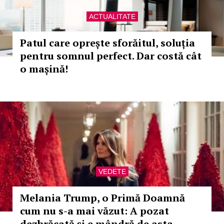
ACTUALITATE
Patul care oprește sforăitul, soluția
pentru somnul perfect. Dar costă cât
o mașină!
VEDETE
Melania Trump, o Primă Doamnă
cum nu s-a mai văzut: A pozat
dezbrăcată și e mândră de asta