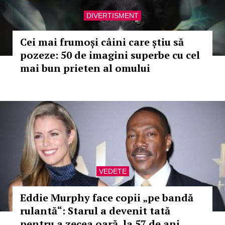
DIVERTISMENT
Cei mai frumoși câini care știu să
pozeze: 50 de imagini superbe cu cel
mai bun prieten al omului
VEDETE
Eddie Murphy face copii „pe bandă
rulantă“: Starul a devenit tată
pentru a zecea oară, la 57 de ani