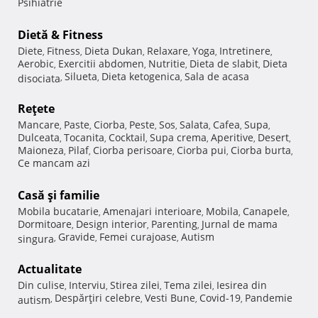
Psihiatrie
Dietă & Fitness
Diete
Fitness
Dieta Dukan
Relaxare
Yoga
Intretinere
,
,
,
,
,
,
Aerobic
Exercitii abdomen
Nutritie
Dieta de slabit
Dieta
,
,
,
,
Silueta
Dieta ketogenica
Sala de acasa
disociata
,
,
,
Reţete
Mancare
Paste
Ciorba
Peste
Sos
Salata
Cafea
Supa
,
,
,
,
,
,
,
,
Dulceata
Tocanita
Cocktail
Supa crema
Aperitive
Desert
,
,
,
,
,
,
Maioneza
Pilaf
Ciorba perisoare
Ciorba pui
Ciorba burta
,
,
,
,
,
Ce mancam azi
Casă şi familie
Mobila bucatarie
Amenajari interioare
Mobila
Canapele
,
,
,
,
Dormitoare
Design interior
Parenting
Jurnal de mama
,
,
,
Gravide
Femei curajoase
Autism
singura
,
,
,
Actualitate
Din culise
Interviu
Stirea zilei
Tema zilei
Iesirea din
,
,
,
,
Despărţiri celebre
Vesti Bune
Covid-19
Pandemie
autism
,
,
,
,