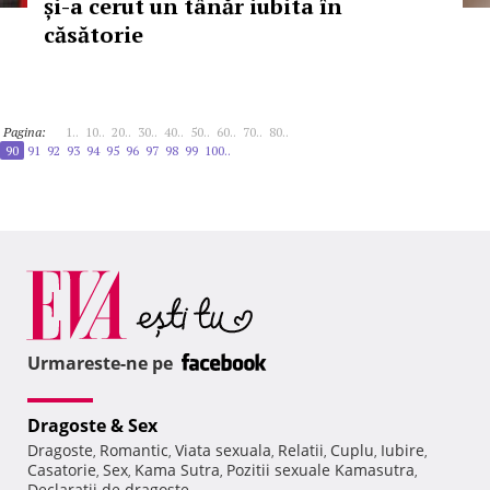
și-a cerut un tânăr iubita în
căsătorie
Pagina:
1..
10..
20..
30..
40..
50..
60..
70..
80..
90
91
92
93
94
95
96
97
98
99
100..
Urmareste-ne pe
Dragoste & Sex
Dragoste
Romantic
Viata sexuala
Relatii
Cuplu
Iubire
,
,
,
,
,
,
Casatorie
Sex
Kama Sutra
Pozitii sexuale Kamasutra
,
,
,
,
Declaratii de dragoste