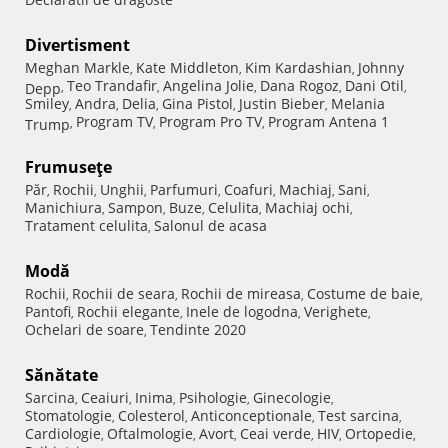
Divertisment
Meghan Markle
Kate Middleton
Kim Kardashian
Johnny
,
,
,
Teo Trandafir
Angelina Jolie
Dana Rogoz
Dani Otil
Depp
,
,
,
,
,
Smiley
Andra
Delia
Gina Pistol
Justin Bieber
Melania
,
,
,
,
,
Program TV
Program Pro TV
Program Antena 1
Trump
,
,
,
Frumuseţe
Păr
Rochii
Unghii
Parfumuri
Coafuri
Machiaj
Sani
,
,
,
,
,
,
,
Manichiura
Sampon
Buze
Celulita
Machiaj ochi
,
,
,
,
,
Tratament celulita
Salonul de acasa
,
Modă
Rochii
Rochii de seara
Rochii de mireasa
Costume de baie
,
,
,
,
Pantofi
Rochii elegante
Inele de logodna
Verighete
,
,
,
,
Ochelari de soare
Tendinte 2020
,
Sănătate
Sarcina
Ceaiuri
Inima
Psihologie
Ginecologie
,
,
,
,
,
Stomatologie
Colesterol
Anticonceptionale
Test sarcina
,
,
,
,
Cardiologie
Oftalmologie
Avort
Ceai verde
HIV
Ortopedie
,
,
,
,
,
,