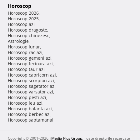
Horoscop
Horoscop 2026
,
Horoscop 2025
,
Horoscop azi
,
Horoscop dragoste
,
Horoscop chinezesc
,
Astrologie
,
Horoscop lunar
,
Horoscop rac azi
,
Horoscop gemeni azi
,
Horoscop fecioara azi
,
Horoscop taur azi
,
Horoscop capricorn azi
,
Horoscop scorpion azi
,
Horoscop sagetator azi
,
Horoscop varsator azi
,
Horoscop pesti azi
,
Horoscop leu azi
,
Horoscop balanta azi
,
Horoscop berbec azi
,
Horoscop saptamanal
Copyright © 2001-2026,
iMedia Plus Group
. Toate drepturile rezervate