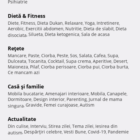
Psihiatrie
Dietă & Fitness
Diete
Fitness
Dieta Dukan
Relaxare
Yoga
Intretinere
,
,
,
,
,
,
Aerobic
Exercitii abdomen
Nutritie
Dieta de slabit
Dieta
,
,
,
,
Silueta
Dieta ketogenica
Sala de acasa
disociata
,
,
,
Reţete
Mancare
Paste
Ciorba
Peste
Sos
Salata
Cafea
Supa
,
,
,
,
,
,
,
,
Dulceata
Tocanita
Cocktail
Supa crema
Aperitive
Desert
,
,
,
,
,
,
Maioneza
Pilaf
Ciorba perisoare
Ciorba pui
Ciorba burta
,
,
,
,
,
Ce mancam azi
Casă şi familie
Mobila bucatarie
Amenajari interioare
Mobila
Canapele
,
,
,
,
Dormitoare
Design interior
Parenting
Jurnal de mama
,
,
,
Gravide
Femei curajoase
Autism
singura
,
,
,
Actualitate
Din culise
Interviu
Stirea zilei
Tema zilei
Iesirea din
,
,
,
,
Despărţiri celebre
Vesti Bune
Covid-19
Pandemie
autism
,
,
,
,