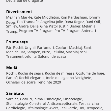
Declaratii de dragoste
Divertisment
Meghan Markle
Kate Middleton
Kim Kardashian
Johnny
,
,
,
Teo Trandafir
Angelina Jolie
Dana Rogoz
Dani Otil
Depp
,
,
,
,
,
Smiley
Andra
Delia
Gina Pistol
Justin Bieber
Melania
,
,
,
,
,
Program TV
Program Pro TV
Program Antena 1
Trump
,
,
,
Frumuseţe
Păr
Rochii
Unghii
Parfumuri
Coafuri
Machiaj
Sani
,
,
,
,
,
,
,
Manichiura
Sampon
Buze
Celulita
Machiaj ochi
,
,
,
,
,
Tratament celulita
Salonul de acasa
,
Modă
Rochii
Rochii de seara
Rochii de mireasa
Costume de baie
,
,
,
,
Pantofi
Rochii elegante
Inele de logodna
Verighete
,
,
,
,
Ochelari de soare
Tendinte 2020
,
Sănătate
Sarcina
Ceaiuri
Inima
Psihologie
Ginecologie
,
,
,
,
,
Stomatologie
Colesterol
Anticonceptionale
Test sarcina
,
,
,
,
Cardiologie
Oftalmologie
Avort
Ceai verde
HIV
Ortopedie
,
,
,
,
,
,