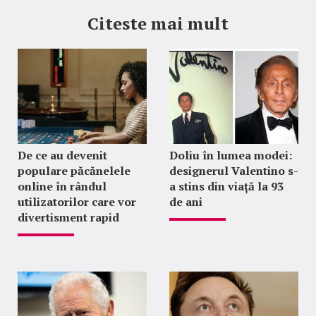
Citeste mai mult
De ce au devenit
Doliu în lumea modei:
populare păcănelele
designerul Valentino s-
online în rândul
a stins din viață la 93
utilizatorilor care vor
de ani
divertisment rapid