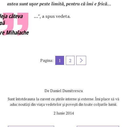
astea sunt ușor peste limită, pentru că îmi e frică...
eja câteva
..."
, a spus vedeta.
apă
re Mihalache
1
2
Pagina:
De
Daniel Dumitrescu
Sunt întotdeauna la curent cu știrile interne și externe. Îmi place să vă
aduc noutăți din viața vedetelor și povești din toate colțurile lumii.
2 Iunie 2014