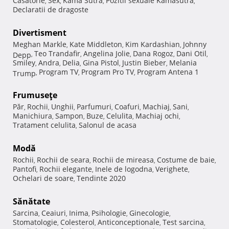
Casatorie
Sex
Kama Sutra
Pozitii sexuale Kamasutra
,
,
,
,
Declaratii de dragoste
Divertisment
Meghan Markle
Kate Middleton
Kim Kardashian
Johnny
,
,
,
Teo Trandafir
Angelina Jolie
Dana Rogoz
Dani Otil
Depp
,
,
,
,
,
Smiley
Andra
Delia
Gina Pistol
Justin Bieber
Melania
,
,
,
,
,
Program TV
Program Pro TV
Program Antena 1
Trump
,
,
,
Frumuseţe
Păr
Rochii
Unghii
Parfumuri
Coafuri
Machiaj
Sani
,
,
,
,
,
,
,
Manichiura
Sampon
Buze
Celulita
Machiaj ochi
,
,
,
,
,
Tratament celulita
Salonul de acasa
,
Modă
Rochii
Rochii de seara
Rochii de mireasa
Costume de baie
,
,
,
,
Pantofi
Rochii elegante
Inele de logodna
Verighete
,
,
,
,
Ochelari de soare
Tendinte 2020
,
Sănătate
Sarcina
Ceaiuri
Inima
Psihologie
Ginecologie
,
,
,
,
,
Stomatologie
Colesterol
Anticonceptionale
Test sarcina
,
,
,
,