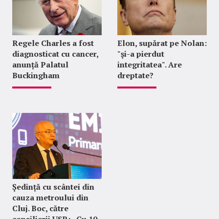
Regele Charles a fost
Elon, supărat pe Nolan:
diagnosticat cu cancer,
"şi-a pierdut
anunță Palatul
integritatea". Are
Buckingham
dreptate?
Ședință cu scântei din
cauza metroului din
Cluj. Boc, către
consilierii USR: „Cu 10