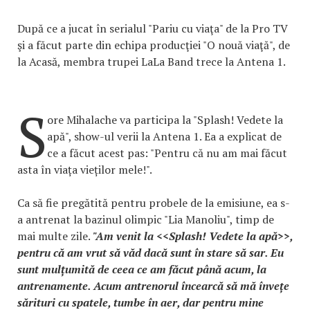
După ce a jucat în serialul "Pariu cu viaţa" de la Pro TV
şi a făcut parte din echipa producţiei "O nouă viaţă", de
la Acasă, membra trupei LaLa Band trece la Antena 1.
S
ore Mihalache va participa la "Splash! Vedete la
apă", show-ul verii la Antena 1. Ea a explicat de
ce a făcut acest pas: "Pentru că nu am mai făcut
asta în viața vieților mele!".
Ca să fie pregătită pentru probele de la emisiune, ea s-
a antrenat la bazinul olimpic "Lia Manoliu", timp de
mai multe zile.
"Am venit la <<Splash! Vedete la apă>>,
pentru că am vrut să văd dacă sunt în stare să sar. Eu
sunt mulțumită de ceea ce am făcut până acum, la
antrenamente. Acum antrenorul încearcă să mă învețe
sărituri cu spatele, tumbe în aer, dar pentru mine