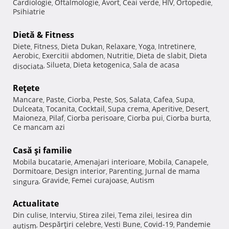
Cardiologie
Oftalmologie
Avort
Ceai verde
HIV
Ortopedie
,
,
,
,
,
,
Psihiatrie
Dietă & Fitness
Diete
Fitness
Dieta Dukan
Relaxare
Yoga
Intretinere
,
,
,
,
,
,
Aerobic
Exercitii abdomen
Nutritie
Dieta de slabit
Dieta
,
,
,
,
Silueta
Dieta ketogenica
Sala de acasa
disociata
,
,
,
Reţete
Mancare
Paste
Ciorba
Peste
Sos
Salata
Cafea
Supa
,
,
,
,
,
,
,
,
Dulceata
Tocanita
Cocktail
Supa crema
Aperitive
Desert
,
,
,
,
,
,
Maioneza
Pilaf
Ciorba perisoare
Ciorba pui
Ciorba burta
,
,
,
,
,
Ce mancam azi
Casă şi familie
Mobila bucatarie
Amenajari interioare
Mobila
Canapele
,
,
,
,
Dormitoare
Design interior
Parenting
Jurnal de mama
,
,
,
Gravide
Femei curajoase
Autism
singura
,
,
,
Actualitate
Din culise
Interviu
Stirea zilei
Tema zilei
Iesirea din
,
,
,
,
Despărţiri celebre
Vesti Bune
Covid-19
Pandemie
autism
,
,
,
,