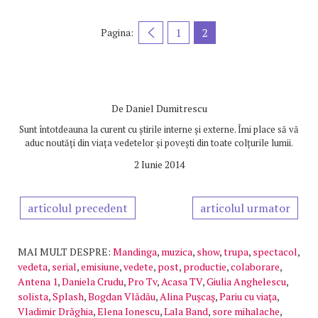
1
2
Pagina:
De
Daniel Dumitrescu
Sunt întotdeauna la curent cu știrile interne și externe. Îmi place să vă
aduc noutăți din viața vedetelor și povești din toate colțurile lumii.
2 Iunie 2014
articolul precedent
articolul urmator
MAI MULT DESPRE:
Mandinga
,
muzica
,
show
,
trupa
,
spectacol
,
vedeta
,
serial
,
emisiune
,
vedete
,
post
,
productie
,
colaborare
,
Antena 1
,
Daniela Crudu
,
Pro Tv
,
Acasa TV
,
Giulia Anghelescu
,
solista
,
Splash
,
Bogdan Vlădău
,
Alina Puşcaş
,
Pariu cu viaţa
,
Vladimir Drăghia
,
Elena Ionescu
,
Lala Band
,
sore mihalache
,