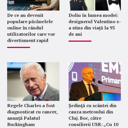
De ce au devenit
Doliu în lumea modei:
populare păcănelele
designerul Valentino s-
online în rândul
a stins din viață la 93
utilizatorilor care vor
de ani
divertisment rapid
Regele Charles a fost
Ședință cu scântei din
diagnosticat cu cancer,
cauza metroului din
anunță Palatul
Cluj. Boc, către
Buckingham
consilierii USR: „Cu 10