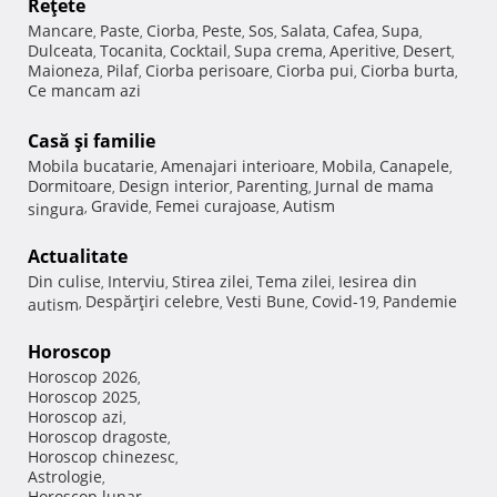
Reţete
Mancare
Paste
Ciorba
Peste
Sos
Salata
Cafea
Supa
,
,
,
,
,
,
,
,
Dulceata
Tocanita
Cocktail
Supa crema
Aperitive
Desert
,
,
,
,
,
,
Maioneza
Pilaf
Ciorba perisoare
Ciorba pui
Ciorba burta
,
,
,
,
,
Ce mancam azi
Casă şi familie
Mobila bucatarie
Amenajari interioare
Mobila
Canapele
,
,
,
,
Dormitoare
Design interior
Parenting
Jurnal de mama
,
,
,
Gravide
Femei curajoase
Autism
singura
,
,
,
Actualitate
Din culise
Interviu
Stirea zilei
Tema zilei
Iesirea din
,
,
,
,
Despărţiri celebre
Vesti Bune
Covid-19
Pandemie
autism
,
,
,
,
Horoscop
Horoscop 2026
,
Horoscop 2025
,
Horoscop azi
,
Horoscop dragoste
,
Horoscop chinezesc
,
Astrologie
,
Horoscop lunar