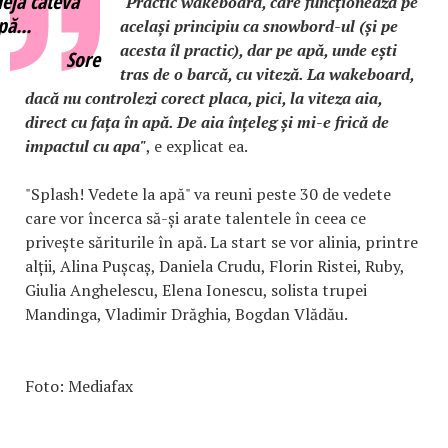
eja câteva
"Practic wakeboard, care funcționează pe
pă...
același principiu ca snowbord-ul (și pe
acesta îl practic), dar pe apă, unde ești
Sore
tras de o barcă, cu viteză. La wakeboard,
dacă nu controlezi corect placa, pici, la viteza aia,
direct cu fața în apă. De aia înțeleg și mi-e frică de
impactul cu apa"
, e explicat ea.
"Splash! Vedete la apă" va reuni peste 30 de vedete
care vor încerca să-și arate talentele în ceea ce
privește săriturile în apă. La start se vor alinia, printre
alții, Alina Pușcaș, Daniela Crudu, Florin Ristei, Ruby,
Giulia Anghelescu, Elena Ionescu, solista trupei
Mandinga, Vladimir Drăghia, Bogdan Vlădău.
Foto: Mediafax