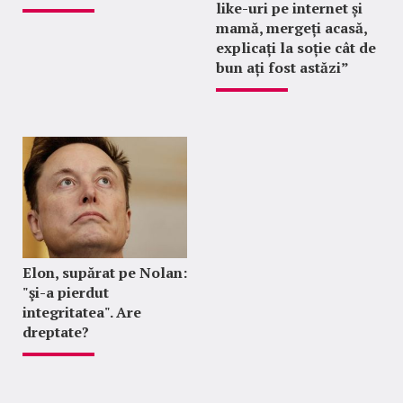
like-uri pe internet și
mamă, mergeți acasă,
explicați la soție cât de
bun ați fost astăzi”
Elon, supărat pe Nolan:
"şi-a pierdut
integritatea". Are
dreptate?