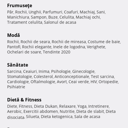
Frumuseţe
Păr
Rochii
Unghii
Parfumuri
Coafuri
Machiaj
Sani
,
,
,
,
,
,
,
Manichiura
Sampon
Buze
Celulita
Machiaj ochi
,
,
,
,
,
Tratament celulita
Salonul de acasa
,
Modă
Rochii
Rochii de seara
Rochii de mireasa
Costume de baie
,
,
,
,
Pantofi
Rochii elegante
Inele de logodna
Verighete
,
,
,
,
Ochelari de soare
Tendinte 2020
,
Sănătate
Sarcina
Ceaiuri
Inima
Psihologie
Ginecologie
,
,
,
,
,
Stomatologie
Colesterol
Anticonceptionale
Test sarcina
,
,
,
,
Cardiologie
Oftalmologie
Avort
Ceai verde
HIV
Ortopedie
,
,
,
,
,
,
Psihiatrie
Dietă & Fitness
Diete
Fitness
Dieta Dukan
Relaxare
Yoga
Intretinere
,
,
,
,
,
,
Aerobic
Exercitii abdomen
Nutritie
Dieta de slabit
Dieta
,
,
,
,
Silueta
Dieta ketogenica
Sala de acasa
disociata
,
,
,