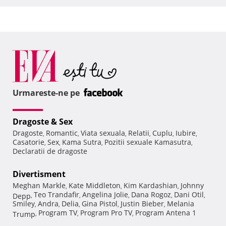
Urmareste-ne pe
Dragoste & Sex
Dragoste
Romantic
Viata sexuala
Relatii
Cuplu
Iubire
,
,
,
,
,
,
Casatorie
Sex
Kama Sutra
Pozitii sexuale Kamasutra
,
,
,
,
Declaratii de dragoste
Divertisment
Meghan Markle
Kate Middleton
Kim Kardashian
Johnny
,
,
,
Teo Trandafir
Angelina Jolie
Dana Rogoz
Dani Otil
Depp
,
,
,
,
,
Smiley
Andra
Delia
Gina Pistol
Justin Bieber
Melania
,
,
,
,
,
Program TV
Program Pro TV
Program Antena 1
Trump
,
,
,