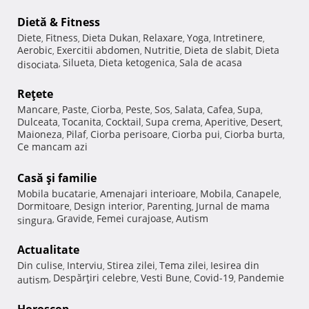
Dietă & Fitness
Diete
Fitness
Dieta Dukan
Relaxare
Yoga
Intretinere
,
,
,
,
,
,
Aerobic
Exercitii abdomen
Nutritie
Dieta de slabit
Dieta
,
,
,
,
Silueta
Dieta ketogenica
Sala de acasa
disociata
,
,
,
Reţete
Mancare
Paste
Ciorba
Peste
Sos
Salata
Cafea
Supa
,
,
,
,
,
,
,
,
Dulceata
Tocanita
Cocktail
Supa crema
Aperitive
Desert
,
,
,
,
,
,
Maioneza
Pilaf
Ciorba perisoare
Ciorba pui
Ciorba burta
,
,
,
,
,
Ce mancam azi
Casă şi familie
Mobila bucatarie
Amenajari interioare
Mobila
Canapele
,
,
,
,
Dormitoare
Design interior
Parenting
Jurnal de mama
,
,
,
Gravide
Femei curajoase
Autism
singura
,
,
,
Actualitate
Din culise
Interviu
Stirea zilei
Tema zilei
Iesirea din
,
,
,
,
Despărţiri celebre
Vesti Bune
Covid-19
Pandemie
autism
,
,
,
,