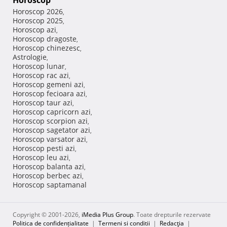
Horoscop
Horoscop 2026
,
Horoscop 2025
,
Horoscop azi
,
Horoscop dragoste
,
Horoscop chinezesc
,
Astrologie
,
Horoscop lunar
,
Horoscop rac azi
,
Horoscop gemeni azi
,
Horoscop fecioara azi
,
Horoscop taur azi
,
Horoscop capricorn azi
,
Horoscop scorpion azi
,
Horoscop sagetator azi
,
Horoscop varsator azi
,
Horoscop pesti azi
,
Horoscop leu azi
,
Horoscop balanta azi
,
Horoscop berbec azi
,
Horoscop saptamanal
Copyright © 2001-2026,
iMedia Plus Group
. Toate drepturile rezervate
Politica de confidențialitate
|
Termeni si conditii
|
Redacţia
|