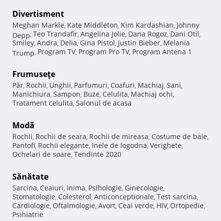
Divertisment
Meghan Markle
Kate Middleton
Kim Kardashian
Johnny
,
,
,
Teo Trandafir
Angelina Jolie
Dana Rogoz
Dani Otil
Depp
,
,
,
,
,
Smiley
Andra
Delia
Gina Pistol
Justin Bieber
Melania
,
,
,
,
,
Program TV
Program Pro TV
Program Antena 1
Trump
,
,
,
Frumuseţe
Păr
Rochii
Unghii
Parfumuri
Coafuri
Machiaj
Sani
,
,
,
,
,
,
,
Manichiura
Sampon
Buze
Celulita
Machiaj ochi
,
,
,
,
,
Tratament celulita
Salonul de acasa
,
Modă
Rochii
Rochii de seara
Rochii de mireasa
Costume de baie
,
,
,
,
Pantofi
Rochii elegante
Inele de logodna
Verighete
,
,
,
,
Ochelari de soare
Tendinte 2020
,
Sănătate
Sarcina
Ceaiuri
Inima
Psihologie
Ginecologie
,
,
,
,
,
Stomatologie
Colesterol
Anticonceptionale
Test sarcina
,
,
,
,
Cardiologie
Oftalmologie
Avort
Ceai verde
HIV
Ortopedie
,
,
,
,
,
,
Psihiatrie