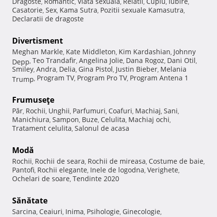
Dragoste
Romantic
Viata sexuala
Relatii
Cuplu
Iubire
,
,
,
,
,
,
Casatorie
Sex
Kama Sutra
Pozitii sexuale Kamasutra
,
,
,
,
Declaratii de dragoste
Divertisment
Meghan Markle
Kate Middleton
Kim Kardashian
Johnny
,
,
,
Teo Trandafir
Angelina Jolie
Dana Rogoz
Dani Otil
Depp
,
,
,
,
,
Smiley
Andra
Delia
Gina Pistol
Justin Bieber
Melania
,
,
,
,
,
Program TV
Program Pro TV
Program Antena 1
Trump
,
,
,
Frumuseţe
Păr
Rochii
Unghii
Parfumuri
Coafuri
Machiaj
Sani
,
,
,
,
,
,
,
Manichiura
Sampon
Buze
Celulita
Machiaj ochi
,
,
,
,
,
Tratament celulita
Salonul de acasa
,
Modă
Rochii
Rochii de seara
Rochii de mireasa
Costume de baie
,
,
,
,
Pantofi
Rochii elegante
Inele de logodna
Verighete
,
,
,
,
Ochelari de soare
Tendinte 2020
,
Sănătate
Sarcina
Ceaiuri
Inima
Psihologie
Ginecologie
,
,
,
,
,