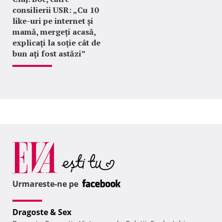
consilierii USR: „Cu 10
like-uri pe internet și
mamă, mergeți acasă,
explicați la soție cât de
bun ați fost astăzi”
Urmareste-ne pe
Dragoste & Sex