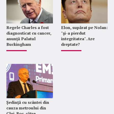
Regele Charles a fost
Elon, supărat pe Nolan:
diagnosticat cu cancer,
"şi-a pierdut
anunță Palatul
integritatea". Are
Buckingham
dreptate?
Ședință cu scântei din
cauza metroului din
Cluj. Boc, către