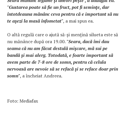
Seara mănânc legume şi uneori peşte", a adăugat ea.
"Gustarea poate să fie un fruct, pot fi seminţe, dar
întotdeauna mănânc ceva pentru că e important să nu
te aşezi la masă înfometat"
, a mai spus ea.
O altă regulă care o ajută să-și mențină silueta este să
nu mănânce după ora 19.00.
"Seara, dacă îmi dau
seama că nu am făcut destulă mişcare, mă sui pe
bandă şi mai alerg. Totodată, e foarte important să
avem parte de 7-8 ore de somn, pentru că celula
nervoasă are nevoie să se refacă şi se reface doar prin
somn"
, a încheiat Andreea.
Foto: Mediafax