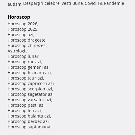
Despărţiri celebre
Vesti Bune
Covid-19
Pandemie
autism
,
,
,
,
Horoscop
Horoscop 2026
,
Horoscop 2025
,
Horoscop azi
,
Horoscop dragoste
,
Horoscop chinezesc
,
Astrologie
,
Horoscop lunar
,
Horoscop rac azi
,
Horoscop gemeni azi
,
Horoscop fecioara azi
,
Horoscop taur azi
,
Horoscop capricorn azi
,
Horoscop scorpion azi
,
Horoscop sagetator azi
,
Horoscop varsator azi
,
Horoscop pesti azi
,
Horoscop leu azi
,
Horoscop balanta azi
,
Horoscop berbec azi
,
Horoscop saptamanal