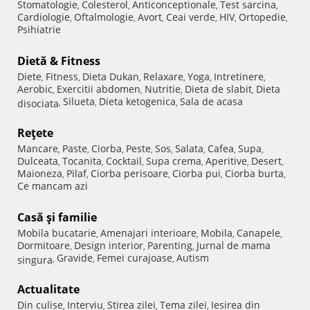
Stomatologie
Colesterol
Anticonceptionale
Test sarcina
,
,
,
,
Cardiologie
Oftalmologie
Avort
Ceai verde
HIV
Ortopedie
,
,
,
,
,
,
Psihiatrie
Dietă & Fitness
Diete
Fitness
Dieta Dukan
Relaxare
Yoga
Intretinere
,
,
,
,
,
,
Aerobic
Exercitii abdomen
Nutritie
Dieta de slabit
Dieta
,
,
,
,
Silueta
Dieta ketogenica
Sala de acasa
disociata
,
,
,
Reţete
Mancare
Paste
Ciorba
Peste
Sos
Salata
Cafea
Supa
,
,
,
,
,
,
,
,
Dulceata
Tocanita
Cocktail
Supa crema
Aperitive
Desert
,
,
,
,
,
,
Maioneza
Pilaf
Ciorba perisoare
Ciorba pui
Ciorba burta
,
,
,
,
,
Ce mancam azi
Casă şi familie
Mobila bucatarie
Amenajari interioare
Mobila
Canapele
,
,
,
,
Dormitoare
Design interior
Parenting
Jurnal de mama
,
,
,
Gravide
Femei curajoase
Autism
singura
,
,
,
Actualitate
Din culise
Interviu
Stirea zilei
Tema zilei
Iesirea din
,
,
,
,