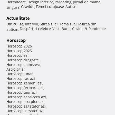
Dormitoare
Design interior
Parenting
Jurnal de mama
,
,
,
Gravide
Femei curajoase
Autism
singura
,
,
,
Actualitate
Din culise
Interviu
Stirea zilei
Tema zilei
Iesirea din
,
,
,
,
Despărţiri celebre
Vesti Bune
Covid-19
Pandemie
autism
,
,
,
,
Horoscop
Horoscop 2026
,
Horoscop 2025
,
Horoscop azi
,
Horoscop dragoste
,
Horoscop chinezesc
,
Astrologie
,
Horoscop lunar
,
Horoscop rac azi
,
Horoscop gemeni azi
,
Horoscop fecioara azi
,
Horoscop taur azi
,
Horoscop capricorn azi
,
Horoscop scorpion azi
,
Horoscop sagetator azi
,
Horoscop varsator azi
,