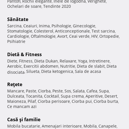
Pantofi
Rochii elegante
Inele de logodna
Verighete
,
,
,
,
Ochelari de soare
Tendinte 2020
,
Sănătate
Sarcina
Ceaiuri
Inima
Psihologie
Ginecologie
,
,
,
,
,
Stomatologie
Colesterol
Anticonceptionale
Test sarcina
,
,
,
,
Cardiologie
Oftalmologie
Avort
Ceai verde
HIV
Ortopedie
,
,
,
,
,
,
Psihiatrie
Dietă & Fitness
Diete
Fitness
Dieta Dukan
Relaxare
Yoga
Intretinere
,
,
,
,
,
,
Aerobic
Exercitii abdomen
Nutritie
Dieta de slabit
Dieta
,
,
,
,
Silueta
Dieta ketogenica
Sala de acasa
disociata
,
,
,
Reţete
Mancare
Paste
Ciorba
Peste
Sos
Salata
Cafea
Supa
,
,
,
,
,
,
,
,
Dulceata
Tocanita
Cocktail
Supa crema
Aperitive
Desert
,
,
,
,
,
,
Maioneza
Pilaf
Ciorba perisoare
Ciorba pui
Ciorba burta
,
,
,
,
,
Ce mancam azi
Casă şi familie
Mobila bucatarie
Amenajari interioare
Mobila
Canapele
,
,
,
,