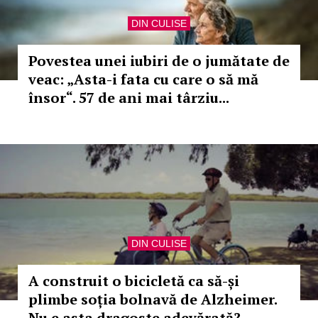
DIN CULISE
Povestea unei iubiri de o jumătate de
veac: „Asta-i fata cu care o să mă
însor“. 57 de ani mai târziu...
DIN CULISE
A construit o bicicletă ca să-și
plimbe soția bolnavă de Alzheimer.
Nu e asta dragoste adevărată?