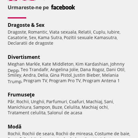
Urmareste-ne pe
Dragoste & Sex
Dragoste
Romantic
Viata sexuala
Relatii
Cuplu
Iubire
,
,
,
,
,
,
Casatorie
Sex
Kama Sutra
Pozitii sexuale Kamasutra
,
,
,
,
Declaratii de dragoste
Divertisment
Meghan Markle
Kate Middleton
Kim Kardashian
Johnny
,
,
,
Teo Trandafir
Angelina Jolie
Dana Rogoz
Dani Otil
Depp
,
,
,
,
,
Smiley
Andra
Delia
Gina Pistol
Justin Bieber
Melania
,
,
,
,
,
Program TV
Program Pro TV
Program Antena 1
Trump
,
,
,
Frumuseţe
Păr
Rochii
Unghii
Parfumuri
Coafuri
Machiaj
Sani
,
,
,
,
,
,
,
Manichiura
Sampon
Buze
Celulita
Machiaj ochi
,
,
,
,
,
Tratament celulita
Salonul de acasa
,
Modă
Rochii
Rochii de seara
Rochii de mireasa
Costume de baie
,
,
,
,