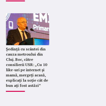
Ședință cu scântei din
cauza metroului din
Cluj. Boc, către
consilierii USR: „Cu 10
like-uri pe internet și
mamă, mergeți acasă,
explicați la soție cât de
bun ați fost astăzi”