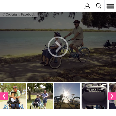
Inregistreaza
© Copyright: Facebook