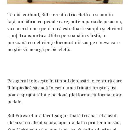
Tehnic vorbind, Bill a creat o tricicletă cu scaun în
față, un hibrid cu pedale care, putem paria de pe acum,
va cuceri lumea pentru că este foarte simplu și eficient
- poți transporta astfel o persoană în vârstă, o
persoană cu deficiențe locomotorii sau pe cineva care
nu știe să meargă pe bicicletă.
Pasagerul folosește în timpul deplasării o centură care
îl împiedică să cadă în cazul unei frânări bruște și își
poate sprijini tălpile pe două platforme cu forma unor
pedale.
Bill Forward n-a făcut singur toată treaba - el a avut
ideea și a realizat schița, apoi i-a dat-o prietenului său,
Ken McKenzie, să o construiască. Rezultatul este cel