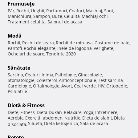
Frumuseţe
Păr
Rochii
Unghii
Parfumuri
Coafuri
Machiaj
Sani
,
,
,
,
,
,
,
Manichiura
Sampon
Buze
Celulita
Machiaj ochi
,
,
,
,
,
Tratament celulita
Salonul de acasa
,
Modă
Rochii
Rochii de seara
Rochii de mireasa
Costume de baie
,
,
,
,
Pantofi
Rochii elegante
Inele de logodna
Verighete
,
,
,
,
Ochelari de soare
Tendinte 2020
,
Sănătate
Sarcina
Ceaiuri
Inima
Psihologie
Ginecologie
,
,
,
,
,
Stomatologie
Colesterol
Anticonceptionale
Test sarcina
,
,
,
,
Cardiologie
Oftalmologie
Avort
Ceai verde
HIV
Ortopedie
,
,
,
,
,
,
Psihiatrie
Dietă & Fitness
Diete
Fitness
Dieta Dukan
Relaxare
Yoga
Intretinere
,
,
,
,
,
,
Aerobic
Exercitii abdomen
Nutritie
Dieta de slabit
Dieta
,
,
,
,
Silueta
Dieta ketogenica
Sala de acasa
disociata
,
,
,
Reţete