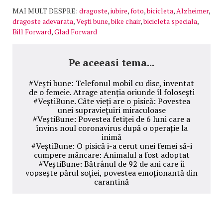
MAI MULT DESPRE:
dragoste
,
iubire
,
foto
,
bicicleta
,
Alzheimer
,
dragoste adevarata
,
Vești bune
,
bike chair
,
bicicleta speciala
,
Bill Forward
,
Glad Forward
Pe aceeasi tema...
#Vești bune: Telefonul mobil cu disc, inventat
de o femeie. Atrage atenția oriunde îl folosești
#VeștiBune. Câte vieți are o pisică: Povestea
unei supraviețuiri miraculoase
#VeștiBune: Povestea fetiței de 6 luni care a
învins noul coronavirus după o operație la
inimă
#VeștiBune: O pisică i-a cerut unei femei să-i
cumpere mâncare: Animalul a fost adoptat
#VeștiBune: Bătrânul de 92 de ani care îi
vopsește părul soției, povestea emoționantă din
carantină