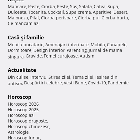
Mancare
Paste
Ciorba
Peste
Sos
Salata
Cafea
Supa
,
,
,
,
,
,
,
,
Dulceata
Tocanita
Cocktail
Supa crema
Aperitive
Desert
,
,
,
,
,
,
Maioneza
Pilaf
Ciorba perisoare
Ciorba pui
Ciorba burta
,
,
,
,
,
Ce mancam azi
Casă şi familie
Mobila bucatarie
Amenajari interioare
Mobila
Canapele
,
,
,
,
Dormitoare
Design interior
Parenting
Jurnal de mama
,
,
,
Gravide
Femei curajoase
Autism
singura
,
,
,
Actualitate
Din culise
Interviu
Stirea zilei
Tema zilei
Iesirea din
,
,
,
,
Despărţiri celebre
Vesti Bune
Covid-19
Pandemie
autism
,
,
,
,
Horoscop
Horoscop 2026
,
Horoscop 2025
,
Horoscop azi
,
Horoscop dragoste
,
Horoscop chinezesc
,
Astrologie
,
Horoscop lunar
,