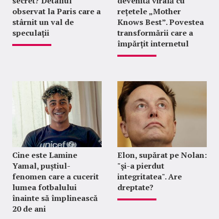
secret? Detaliul
devenită virală cu
observat la Paris care a
rețetele „Mother
stârnit un val de
Knows Best”. Povestea
speculații
transformării care a
împărțit internetul
Cine este Lamine
Elon, supărat pe Nolan:
Yamal, puștiul-
"şi-a pierdut
fenomen care a cucerit
integritatea". Are
lumea fotbalului
dreptate?
înainte să împlinească
20 de ani