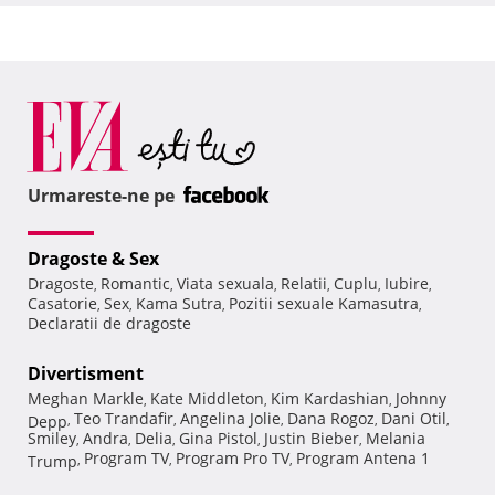
Urmareste-ne pe
Dragoste & Sex
Dragoste
Romantic
Viata sexuala
Relatii
Cuplu
Iubire
,
,
,
,
,
,
Casatorie
Sex
Kama Sutra
Pozitii sexuale Kamasutra
,
,
,
,
Declaratii de dragoste
Divertisment
Meghan Markle
Kate Middleton
Kim Kardashian
Johnny
,
,
,
Teo Trandafir
Angelina Jolie
Dana Rogoz
Dani Otil
Depp
,
,
,
,
,
Smiley
Andra
Delia
Gina Pistol
Justin Bieber
Melania
,
,
,
,
,
Program TV
Program Pro TV
Program Antena 1
Trump
,
,
,