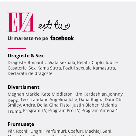
Urmareste-ne pe
Dragoste & Sex
Dragoste
Romantic
Viata sexuala
Relatii
Cuplu
Iubire
,
,
,
,
,
,
Casatorie
Sex
Kama Sutra
Pozitii sexuale Kamasutra
,
,
,
,
Declaratii de dragoste
Divertisment
Meghan Markle
Kate Middleton
Kim Kardashian
Johnny
,
,
,
Teo Trandafir
Angelina Jolie
Dana Rogoz
Dani Otil
Depp
,
,
,
,
,
Smiley
Andra
Delia
Gina Pistol
Justin Bieber
Melania
,
,
,
,
,
Program TV
Program Pro TV
Program Antena 1
Trump
,
,
,
Frumuseţe
Păr
Rochii
Unghii
Parfumuri
Coafuri
Machiaj
Sani
,
,
,
,
,
,
,