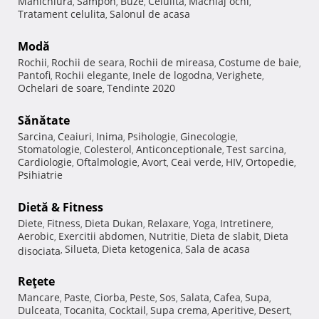
Manichiura
Sampon
Buze
Celulita
Machiaj ochi
,
,
,
,
,
Tratament celulita
Salonul de acasa
,
Modă
Rochii
Rochii de seara
Rochii de mireasa
Costume de baie
,
,
,
,
Pantofi
Rochii elegante
Inele de logodna
Verighete
,
,
,
,
Ochelari de soare
Tendinte 2020
,
Sănătate
Sarcina
Ceaiuri
Inima
Psihologie
Ginecologie
,
,
,
,
,
Stomatologie
Colesterol
Anticonceptionale
Test sarcina
,
,
,
,
Cardiologie
Oftalmologie
Avort
Ceai verde
HIV
Ortopedie
,
,
,
,
,
,
Psihiatrie
Dietă & Fitness
Diete
Fitness
Dieta Dukan
Relaxare
Yoga
Intretinere
,
,
,
,
,
,
Aerobic
Exercitii abdomen
Nutritie
Dieta de slabit
Dieta
,
,
,
,
Silueta
Dieta ketogenica
Sala de acasa
disociata
,
,
,
Reţete
Mancare
Paste
Ciorba
Peste
Sos
Salata
Cafea
Supa
,
,
,
,
,
,
,
,
Dulceata
Tocanita
Cocktail
Supa crema
Aperitive
Desert
,
,
,
,
,
,