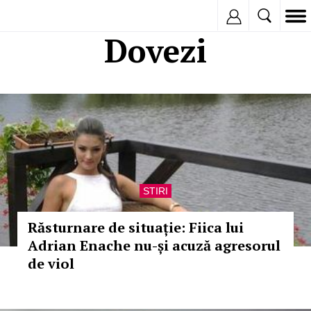
Inregistreaza
Dovezi
STIRI
Răsturnare de situație: Fiica lui
Adrian Enache nu-și acuză agresorul
de viol