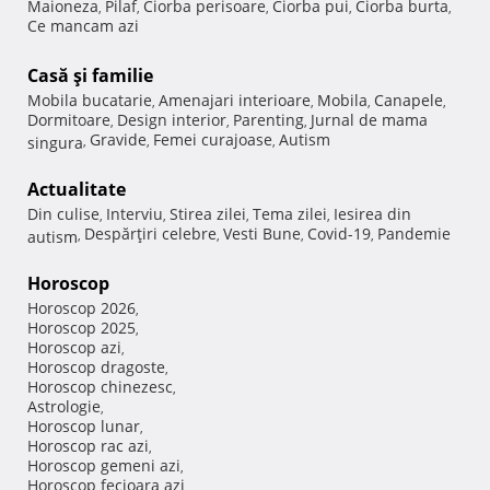
Maioneza
Pilaf
Ciorba perisoare
Ciorba pui
Ciorba burta
,
,
,
,
,
Ce mancam azi
Casă şi familie
Mobila bucatarie
Amenajari interioare
Mobila
Canapele
,
,
,
,
Dormitoare
Design interior
Parenting
Jurnal de mama
,
,
,
Gravide
Femei curajoase
Autism
singura
,
,
,
Actualitate
Din culise
Interviu
Stirea zilei
Tema zilei
Iesirea din
,
,
,
,
Despărţiri celebre
Vesti Bune
Covid-19
Pandemie
autism
,
,
,
,
Horoscop
Horoscop 2026
,
Horoscop 2025
,
Horoscop azi
,
Horoscop dragoste
,
Horoscop chinezesc
,
Astrologie
,
Horoscop lunar
,
Horoscop rac azi
,
Horoscop gemeni azi
,
Horoscop fecioara azi
,