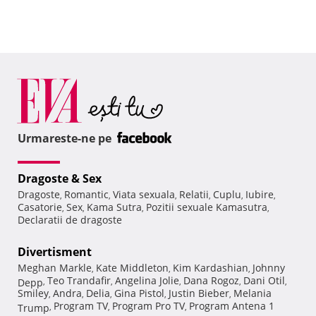
Urmareste-ne pe
Dragoste & Sex
Dragoste
Romantic
Viata sexuala
Relatii
Cuplu
Iubire
,
,
,
,
,
,
Casatorie
Sex
Kama Sutra
Pozitii sexuale Kamasutra
,
,
,
,
Declaratii de dragoste
Divertisment
Meghan Markle
Kate Middleton
Kim Kardashian
Johnny
,
,
,
Teo Trandafir
Angelina Jolie
Dana Rogoz
Dani Otil
Depp
,
,
,
,
,
Smiley
Andra
Delia
Gina Pistol
Justin Bieber
Melania
,
,
,
,
,
Program TV
Program Pro TV
Program Antena 1
Trump
,
,
,