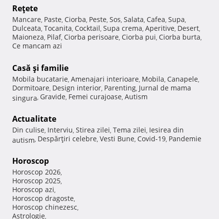
Reţete
Mancare
Paste
Ciorba
Peste
Sos
Salata
Cafea
Supa
,
,
,
,
,
,
,
,
Dulceata
Tocanita
Cocktail
Supa crema
Aperitive
Desert
,
,
,
,
,
,
Maioneza
Pilaf
Ciorba perisoare
Ciorba pui
Ciorba burta
,
,
,
,
,
Ce mancam azi
Casă şi familie
Mobila bucatarie
Amenajari interioare
Mobila
Canapele
,
,
,
,
Dormitoare
Design interior
Parenting
Jurnal de mama
,
,
,
Gravide
Femei curajoase
Autism
singura
,
,
,
Actualitate
Din culise
Interviu
Stirea zilei
Tema zilei
Iesirea din
,
,
,
,
Despărţiri celebre
Vesti Bune
Covid-19
Pandemie
autism
,
,
,
,
Horoscop
Horoscop 2026
,
Horoscop 2025
,
Horoscop azi
,
Horoscop dragoste
,
Horoscop chinezesc
,
Astrologie
,