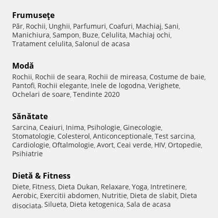
Frumuseţe
Păr
Rochii
Unghii
Parfumuri
Coafuri
Machiaj
Sani
,
,
,
,
,
,
,
Manichiura
Sampon
Buze
Celulita
Machiaj ochi
,
,
,
,
,
Tratament celulita
Salonul de acasa
,
Modă
Rochii
Rochii de seara
Rochii de mireasa
Costume de baie
,
,
,
,
Pantofi
Rochii elegante
Inele de logodna
Verighete
,
,
,
,
Ochelari de soare
Tendinte 2020
,
Sănătate
Sarcina
Ceaiuri
Inima
Psihologie
Ginecologie
,
,
,
,
,
Stomatologie
Colesterol
Anticonceptionale
Test sarcina
,
,
,
,
Cardiologie
Oftalmologie
Avort
Ceai verde
HIV
Ortopedie
,
,
,
,
,
,
Psihiatrie
Dietă & Fitness
Diete
Fitness
Dieta Dukan
Relaxare
Yoga
Intretinere
,
,
,
,
,
,
Aerobic
Exercitii abdomen
Nutritie
Dieta de slabit
Dieta
,
,
,
,
Silueta
Dieta ketogenica
Sala de acasa
disociata
,
,
,