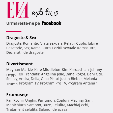
Urmareste-ne pe
Dragoste & Sex
Dragoste
Romantic
Viata sexuala
Relatii
Cuplu
Iubire
,
,
,
,
,
,
Casatorie
Sex
Kama Sutra
Pozitii sexuale Kamasutra
,
,
,
,
Declaratii de dragoste
Divertisment
Meghan Markle
Kate Middleton
Kim Kardashian
Johnny
,
,
,
Teo Trandafir
Angelina Jolie
Dana Rogoz
Dani Otil
Depp
,
,
,
,
,
Smiley
Andra
Delia
Gina Pistol
Justin Bieber
Melania
,
,
,
,
,
Program TV
Program Pro TV
Program Antena 1
Trump
,
,
,
Frumuseţe
Păr
Rochii
Unghii
Parfumuri
Coafuri
Machiaj
Sani
,
,
,
,
,
,
,
Manichiura
Sampon
Buze
Celulita
Machiaj ochi
,
,
,
,
,
Tratament celulita
Salonul de acasa
,