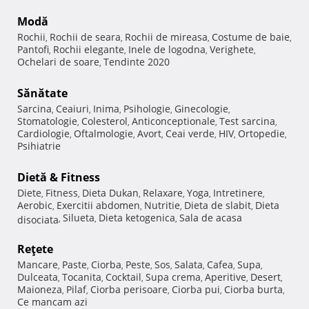
Modă
Rochii
Rochii de seara
Rochii de mireasa
Costume de baie
,
,
,
,
Pantofi
Rochii elegante
Inele de logodna
Verighete
,
,
,
,
Ochelari de soare
Tendinte 2020
,
Sănătate
Sarcina
Ceaiuri
Inima
Psihologie
Ginecologie
,
,
,
,
,
Stomatologie
Colesterol
Anticonceptionale
Test sarcina
,
,
,
,
Cardiologie
Oftalmologie
Avort
Ceai verde
HIV
Ortopedie
,
,
,
,
,
,
Psihiatrie
Dietă & Fitness
Diete
Fitness
Dieta Dukan
Relaxare
Yoga
Intretinere
,
,
,
,
,
,
Aerobic
Exercitii abdomen
Nutritie
Dieta de slabit
Dieta
,
,
,
,
Silueta
Dieta ketogenica
Sala de acasa
disociata
,
,
,
Reţete
Mancare
Paste
Ciorba
Peste
Sos
Salata
Cafea
Supa
,
,
,
,
,
,
,
,
Dulceata
Tocanita
Cocktail
Supa crema
Aperitive
Desert
,
,
,
,
,
,
Maioneza
Pilaf
Ciorba perisoare
Ciorba pui
Ciorba burta
,
,
,
,
,
Ce mancam azi