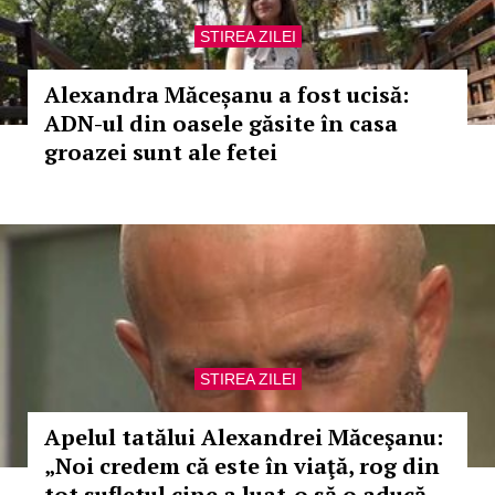
STIREA ZILEI
Alexandra Măceșanu a fost ucisă:
ADN-ul din oasele găsite în casa
groazei sunt ale fetei
STIREA ZILEI
Apelul tatălui Alexandrei Măceşanu:
„Noi credem că este în viaţă, rog din
tot sufletul cine a luat-o să o aducă