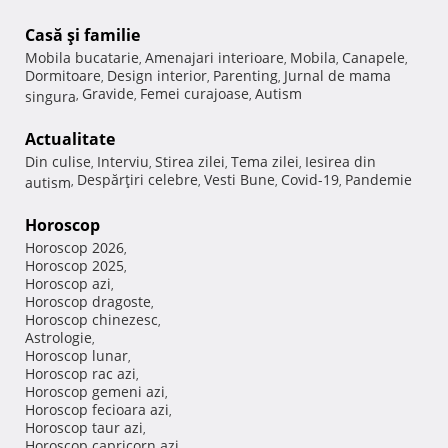
Casă şi familie
Mobila bucatarie
Amenajari interioare
Mobila
Canapele
,
,
,
,
Dormitoare
Design interior
Parenting
Jurnal de mama
,
,
,
Gravide
Femei curajoase
Autism
singura
,
,
,
Actualitate
Din culise
Interviu
Stirea zilei
Tema zilei
Iesirea din
,
,
,
,
Despărţiri celebre
Vesti Bune
Covid-19
Pandemie
autism
,
,
,
,
Horoscop
Horoscop 2026
,
Horoscop 2025
,
Horoscop azi
,
Horoscop dragoste
,
Horoscop chinezesc
,
Astrologie
,
Horoscop lunar
,
Horoscop rac azi
,
Horoscop gemeni azi
,
Horoscop fecioara azi
,
Horoscop taur azi
,
Horoscop capricorn azi
,