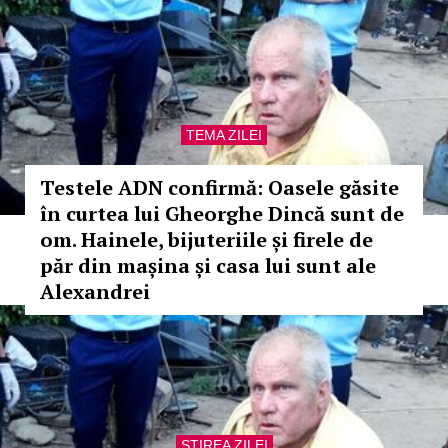
TEMA ZILEI
Testele ADN confirmă: Oasele găsite
în curtea lui Gheorghe Dincă sunt de
om. Hainele, bijuteriile și firele de
păr din mașina și casa lui sunt ale
Alexandrei
STIREA ZILEI