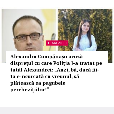
TEMA ZILEI
Alexandru Cumpănaşu acuză
disprețul cu care Poliția l-a tratat pe
tatăl Alexandrei: „Auzi, bă, dacă fii-
ta e-ncurcată cu vreunul, să
plătească ea pagubele
percheziţiilor!“