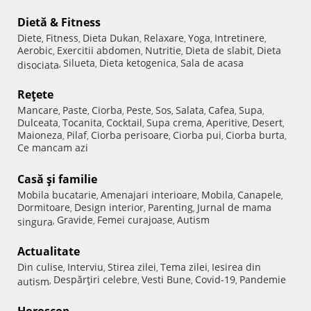
Dietă & Fitness
Diete
Fitness
Dieta Dukan
Relaxare
Yoga
Intretinere
,
,
,
,
,
,
Aerobic
Exercitii abdomen
Nutritie
Dieta de slabit
Dieta
,
,
,
,
Silueta
Dieta ketogenica
Sala de acasa
disociata
,
,
,
Reţete
Mancare
Paste
Ciorba
Peste
Sos
Salata
Cafea
Supa
,
,
,
,
,
,
,
,
Dulceata
Tocanita
Cocktail
Supa crema
Aperitive
Desert
,
,
,
,
,
,
Maioneza
Pilaf
Ciorba perisoare
Ciorba pui
Ciorba burta
,
,
,
,
,
Ce mancam azi
Casă şi familie
Mobila bucatarie
Amenajari interioare
Mobila
Canapele
,
,
,
,
Dormitoare
Design interior
Parenting
Jurnal de mama
,
,
,
Gravide
Femei curajoase
Autism
singura
,
,
,
Actualitate
Din culise
Interviu
Stirea zilei
Tema zilei
Iesirea din
,
,
,
,
Despărţiri celebre
Vesti Bune
Covid-19
Pandemie
autism
,
,
,
,