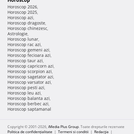
Horoscop
Horoscop 2026
,
Horoscop 2025
,
Horoscop azi
,
Horoscop dragoste
,
Horoscop chinezesc
,
Astrologie
,
Horoscop lunar
,
Horoscop rac azi
,
Horoscop gemeni azi
,
Horoscop fecioara azi
,
Horoscop taur azi
,
Horoscop capricorn azi
,
Horoscop scorpion azi
,
Horoscop sagetator azi
,
Horoscop varsator azi
,
Horoscop pesti azi
,
Horoscop leu azi
,
Horoscop balanta azi
,
Horoscop berbec azi
,
Horoscop saptamanal
Copyright © 2001-2026,
iMedia Plus Group
. Toate drepturile rezervate
Politica de confidențialitate
|
Termeni si conditii
|
Redacţia
|