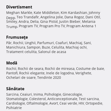
Divertisment
Meghan Markle
Kate Middleton
Kim Kardashian
Johnny
,
,
,
Teo Trandafir
Angelina Jolie
Dana Rogoz
Dani Otil
Depp
,
,
,
,
,
Smiley
Andra
Delia
Gina Pistol
Justin Bieber
Melania
,
,
,
,
,
Program TV
Program Pro TV
Program Antena 1
Trump
,
,
,
Frumuseţe
Păr
Rochii
Unghii
Parfumuri
Coafuri
Machiaj
Sani
,
,
,
,
,
,
,
Manichiura
Sampon
Buze
Celulita
Machiaj ochi
,
,
,
,
,
Tratament celulita
Salonul de acasa
,
Modă
Rochii
Rochii de seara
Rochii de mireasa
Costume de baie
,
,
,
,
Pantofi
Rochii elegante
Inele de logodna
Verighete
,
,
,
,
Ochelari de soare
Tendinte 2020
,
Sănătate
Sarcina
Ceaiuri
Inima
Psihologie
Ginecologie
,
,
,
,
,
Stomatologie
Colesterol
Anticonceptionale
Test sarcina
,
,
,
,
Cardiologie
Oftalmologie
Avort
Ceai verde
HIV
Ortopedie
,
,
,
,
,
,
Psihiatrie