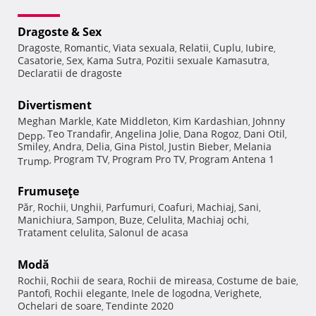
Dragoste & Sex
Dragoste
Romantic
Viata sexuala
Relatii
Cuplu
Iubire
,
,
,
,
,
,
Casatorie
Sex
Kama Sutra
Pozitii sexuale Kamasutra
,
,
,
,
Declaratii de dragoste
Divertisment
Meghan Markle
Kate Middleton
Kim Kardashian
Johnny
,
,
,
Teo Trandafir
Angelina Jolie
Dana Rogoz
Dani Otil
Depp
,
,
,
,
,
Smiley
Andra
Delia
Gina Pistol
Justin Bieber
Melania
,
,
,
,
,
Program TV
Program Pro TV
Program Antena 1
Trump
,
,
,
Frumuseţe
Păr
Rochii
Unghii
Parfumuri
Coafuri
Machiaj
Sani
,
,
,
,
,
,
,
Manichiura
Sampon
Buze
Celulita
Machiaj ochi
,
,
,
,
,
Tratament celulita
Salonul de acasa
,
Modă
Rochii
Rochii de seara
Rochii de mireasa
Costume de baie
,
,
,
,
Pantofi
Rochii elegante
Inele de logodna
Verighete
,
,
,
,
Ochelari de soare
Tendinte 2020
,