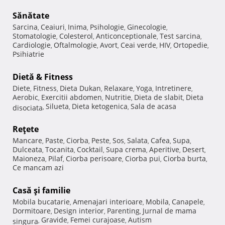
Sănătate
Sarcina
Ceaiuri
Inima
Psihologie
Ginecologie
,
,
,
,
,
Stomatologie
Colesterol
Anticonceptionale
Test sarcina
,
,
,
,
Cardiologie
Oftalmologie
Avort
Ceai verde
HIV
Ortopedie
,
,
,
,
,
,
Psihiatrie
Dietă & Fitness
Diete
Fitness
Dieta Dukan
Relaxare
Yoga
Intretinere
,
,
,
,
,
,
Aerobic
Exercitii abdomen
Nutritie
Dieta de slabit
Dieta
,
,
,
,
Silueta
Dieta ketogenica
Sala de acasa
disociata
,
,
,
Reţete
Mancare
Paste
Ciorba
Peste
Sos
Salata
Cafea
Supa
,
,
,
,
,
,
,
,
Dulceata
Tocanita
Cocktail
Supa crema
Aperitive
Desert
,
,
,
,
,
,
Maioneza
Pilaf
Ciorba perisoare
Ciorba pui
Ciorba burta
,
,
,
,
,
Ce mancam azi
Casă şi familie
Mobila bucatarie
Amenajari interioare
Mobila
Canapele
,
,
,
,
Dormitoare
Design interior
Parenting
Jurnal de mama
,
,
,
Gravide
Femei curajoase
Autism
singura
,
,
,