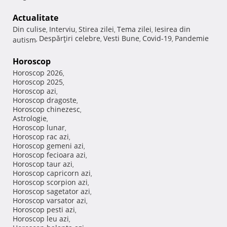
Actualitate
Din culise
Interviu
Stirea zilei
Tema zilei
Iesirea din
,
,
,
,
Despărţiri celebre
Vesti Bune
Covid-19
Pandemie
autism
,
,
,
,
Horoscop
Horoscop 2026
,
Horoscop 2025
,
Horoscop azi
,
Horoscop dragoste
,
Horoscop chinezesc
,
Astrologie
,
Horoscop lunar
,
Horoscop rac azi
,
Horoscop gemeni azi
,
Horoscop fecioara azi
,
Horoscop taur azi
,
Horoscop capricorn azi
,
Horoscop scorpion azi
,
Horoscop sagetator azi
,
Horoscop varsator azi
,
Horoscop pesti azi
,
Horoscop leu azi
,