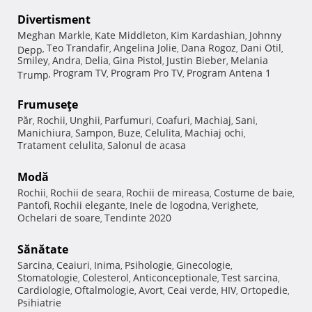
Divertisment
Meghan Markle
Kate Middleton
Kim Kardashian
Johnny
,
,
,
Teo Trandafir
Angelina Jolie
Dana Rogoz
Dani Otil
Depp
,
,
,
,
,
Smiley
Andra
Delia
Gina Pistol
Justin Bieber
Melania
,
,
,
,
,
Program TV
Program Pro TV
Program Antena 1
Trump
,
,
,
Frumuseţe
Păr
Rochii
Unghii
Parfumuri
Coafuri
Machiaj
Sani
,
,
,
,
,
,
,
Manichiura
Sampon
Buze
Celulita
Machiaj ochi
,
,
,
,
,
Tratament celulita
Salonul de acasa
,
Modă
Rochii
Rochii de seara
Rochii de mireasa
Costume de baie
,
,
,
,
Pantofi
Rochii elegante
Inele de logodna
Verighete
,
,
,
,
Ochelari de soare
Tendinte 2020
,
Sănătate
Sarcina
Ceaiuri
Inima
Psihologie
Ginecologie
,
,
,
,
,
Stomatologie
Colesterol
Anticonceptionale
Test sarcina
,
,
,
,
Cardiologie
Oftalmologie
Avort
Ceai verde
HIV
Ortopedie
,
,
,
,
,
,
Psihiatrie