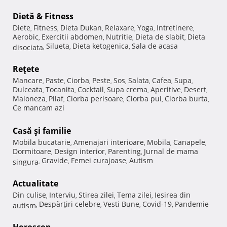
Dietă & Fitness
Diete
Fitness
Dieta Dukan
Relaxare
Yoga
Intretinere
,
,
,
,
,
,
Aerobic
Exercitii abdomen
Nutritie
Dieta de slabit
Dieta
,
,
,
,
Silueta
Dieta ketogenica
Sala de acasa
disociata
,
,
,
Reţete
Mancare
Paste
Ciorba
Peste
Sos
Salata
Cafea
Supa
,
,
,
,
,
,
,
,
Dulceata
Tocanita
Cocktail
Supa crema
Aperitive
Desert
,
,
,
,
,
,
Maioneza
Pilaf
Ciorba perisoare
Ciorba pui
Ciorba burta
,
,
,
,
,
Ce mancam azi
Casă şi familie
Mobila bucatarie
Amenajari interioare
Mobila
Canapele
,
,
,
,
Dormitoare
Design interior
Parenting
Jurnal de mama
,
,
,
Gravide
Femei curajoase
Autism
singura
,
,
,
Actualitate
Din culise
Interviu
Stirea zilei
Tema zilei
Iesirea din
,
,
,
,
Despărţiri celebre
Vesti Bune
Covid-19
Pandemie
autism
,
,
,
,