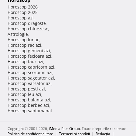
Horoscop
Horoscop 2026
,
Horoscop 2025
,
Horoscop azi
,
Horoscop dragoste
,
Horoscop chinezesc
,
Astrologie
,
Horoscop lunar
,
Horoscop rac azi
,
Horoscop gemeni azi
,
Horoscop fecioara azi
,
Horoscop taur azi
,
Horoscop capricorn azi
,
Horoscop scorpion azi
,
Horoscop sagetator azi
,
Horoscop varsator azi
,
Horoscop pesti azi
,
Horoscop leu azi
,
Horoscop balanta azi
,
Horoscop berbec azi
,
Horoscop saptamanal
Copyright © 2001-2026,
iMedia Plus Group
. Toate drepturile rezervate
Politica de confidențialitate
|
Termeni si conditii
|
Redacţia
|