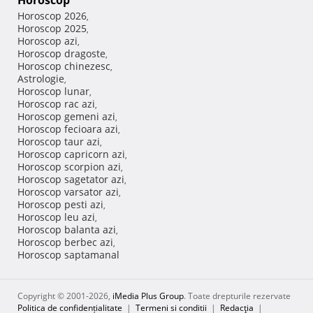
Horoscop
Horoscop 2026
,
Horoscop 2025
,
Horoscop azi
,
Horoscop dragoste
,
Horoscop chinezesc
,
Astrologie
,
Horoscop lunar
,
Horoscop rac azi
,
Horoscop gemeni azi
,
Horoscop fecioara azi
,
Horoscop taur azi
,
Horoscop capricorn azi
,
Horoscop scorpion azi
,
Horoscop sagetator azi
,
Horoscop varsator azi
,
Horoscop pesti azi
,
Horoscop leu azi
,
Horoscop balanta azi
,
Horoscop berbec azi
,
Horoscop saptamanal
Copyright © 2001-2026,
iMedia Plus Group
. Toate drepturile rezervate
Politica de confidențialitate
|
Termeni si conditii
|
Redacţia
|