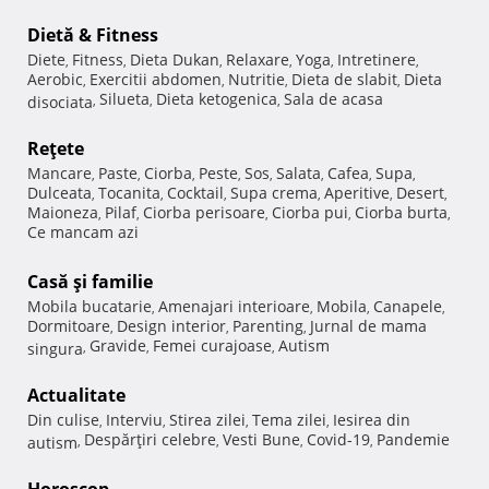
Dietă & Fitness
Diete
Fitness
Dieta Dukan
Relaxare
Yoga
Intretinere
,
,
,
,
,
,
Aerobic
Exercitii abdomen
Nutritie
Dieta de slabit
Dieta
,
,
,
,
Silueta
Dieta ketogenica
Sala de acasa
disociata
,
,
,
Reţete
Mancare
Paste
Ciorba
Peste
Sos
Salata
Cafea
Supa
,
,
,
,
,
,
,
,
Dulceata
Tocanita
Cocktail
Supa crema
Aperitive
Desert
,
,
,
,
,
,
Maioneza
Pilaf
Ciorba perisoare
Ciorba pui
Ciorba burta
,
,
,
,
,
Ce mancam azi
Casă şi familie
Mobila bucatarie
Amenajari interioare
Mobila
Canapele
,
,
,
,
Dormitoare
Design interior
Parenting
Jurnal de mama
,
,
,
Gravide
Femei curajoase
Autism
singura
,
,
,
Actualitate
Din culise
Interviu
Stirea zilei
Tema zilei
Iesirea din
,
,
,
,
Despărţiri celebre
Vesti Bune
Covid-19
Pandemie
autism
,
,
,
,