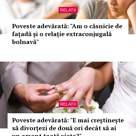
RELATII
Poveste adevărată: "Am o căsnicie de
fațadă și o relație extraconjugală
bolnavă"
RELATII
Poveste adevărată: "E mai creștinește
să divorțezi de două ori decât să ai
un amant toată viața?"