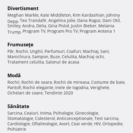
Divertisment
Meghan Markle
Kate Middleton
Kim Kardashian
Johnny
,
,
,
Teo Trandafir
Angelina Jolie
Dana Rogoz
Dani Otil
Depp
,
,
,
,
,
Smiley
Andra
Delia
Gina Pistol
Justin Bieber
Melania
,
,
,
,
,
Program TV
Program Pro TV
Program Antena 1
Trump
,
,
,
Frumuseţe
Păr
Rochii
Unghii
Parfumuri
Coafuri
Machiaj
Sani
,
,
,
,
,
,
,
Manichiura
Sampon
Buze
Celulita
Machiaj ochi
,
,
,
,
,
Tratament celulita
Salonul de acasa
,
Modă
Rochii
Rochii de seara
Rochii de mireasa
Costume de baie
,
,
,
,
Pantofi
Rochii elegante
Inele de logodna
Verighete
,
,
,
,
Ochelari de soare
Tendinte 2020
,
Sănătate
Sarcina
Ceaiuri
Inima
Psihologie
Ginecologie
,
,
,
,
,
Stomatologie
Colesterol
Anticonceptionale
Test sarcina
,
,
,
,
Cardiologie
Oftalmologie
Avort
Ceai verde
HIV
Ortopedie
,
,
,
,
,
,
Psihiatrie