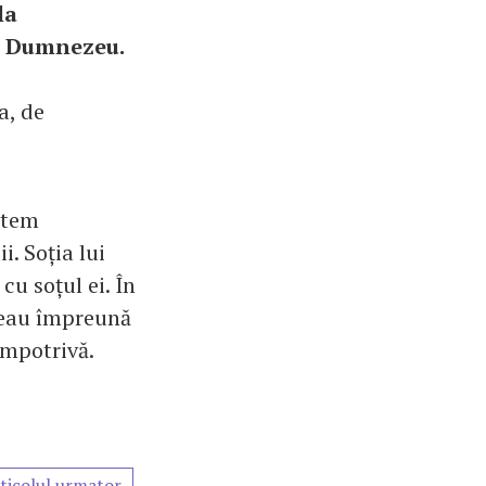
la
ui Dumnezeu.
a, de
ntem
i. Soția lui
cu soțul ei. În
ăteau împreună
 împotrivă.
ticolul urmator