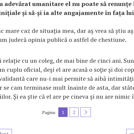
u adevărat umanitare el nu poate să renunțe 
inițiale și să-și ia alte angajamente în fața l
c mare caz de situația mea, dar aș vrea să știu aș
um judecă opinia publică o astfel de chestiune.
 relație cu un coleg, de mai bine de cinci ani. Su
 cuplu oficial, deși el are acasă o soție și doi copi
validantă care nu-i mai permite să aibă intimități 
lor se cam terminase mult înainte de asta, dar st
ilor. Și ea știe că el are pe cineva și nu are nimic
1
2
Pagina:
dent
ar