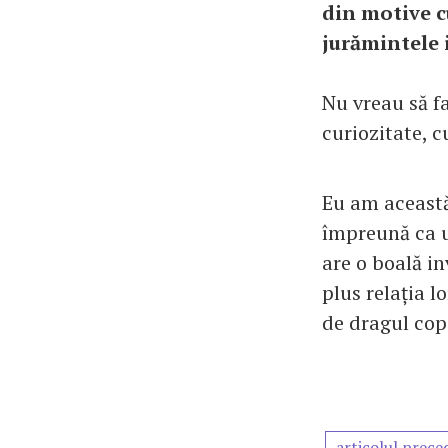
din motive c
jurămintele 
Nu vreau să fa
curiozitate, c
Eu am această
împreună ca un
are o boală in
plus relația 
de dragul copi
articolul prece