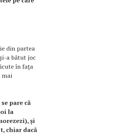
tele pe care
ie din partea
și-a bătut joc
ăcute în fața
i mai
 se pare că
oi la
morezezi), și
t, chiar dacă