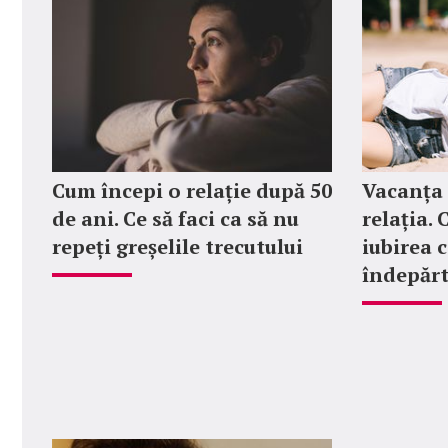
Cum începi o relație după 50
Vacanța 
de ani. Ce să faci ca să nu
relația.
repeți greșelile trecutului
iubirea c
îndepăr