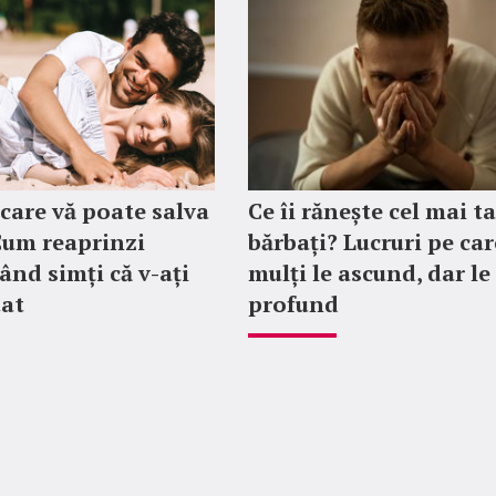
care vă poate salva
Ce îi rănește cel mai t
 Cum reaprinzi
bărbați? Lucruri pe car
ând simți că v-ați
mulți le ascund, dar le
tat
profund