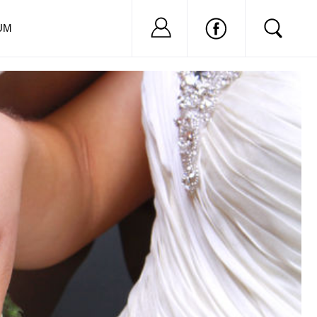
Nu ai cont?
Inregistreaza-
UM