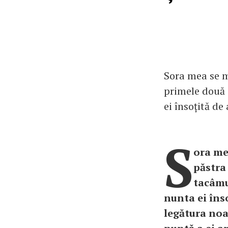
Sora mea se mă
primele două 
ei însoțită d
S
ora mea
păstra 
tacâmul
nunta ei înso
legătura noa