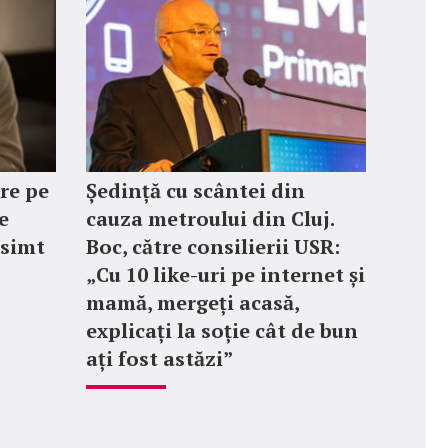
are pe
Ședință cu scântei din
e
cauza metroului din Cluj.
 simt
Boc, către consilierii USR:
„Cu 10 like-uri pe internet și
mamă, mergeți acasă,
explicați la soție cât de bun
ați fost astăzi”