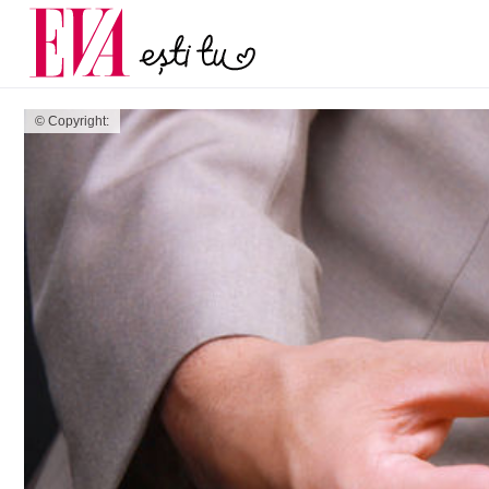
menopauză și când ar t
Carieră
la medic
Actualitate
© Copyright: