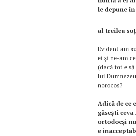
nuntă a ei ar
le depune în 
al treilea soț
Evident am sub
ei și ne-am ce
(dacă tot e să
lui Dumnezeu,
norocos?
Adică de ce e
găsești ceva 
ortodocși nu 
e inacceptab