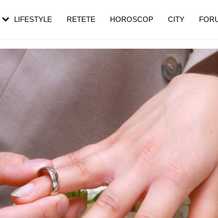
rebui să mergi
și 60 de ani. De ce te trezești mai des
pe măsură ce înaintezi în vârstă
LIFESTYLE
RETETE
HOROSCOP
CITY
FOR