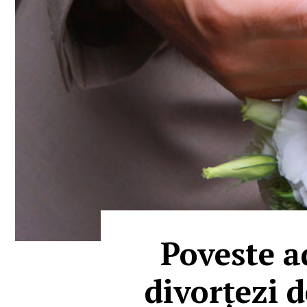
Poveste a
divorțezi 