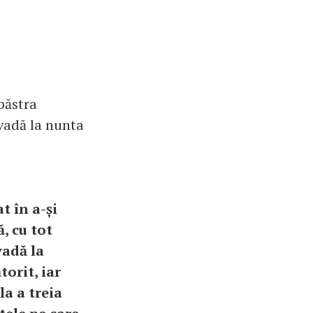
păstra
 vadă la nunta
t în a-și
ă, cu tot
vadă la
torit, iar
la a treia