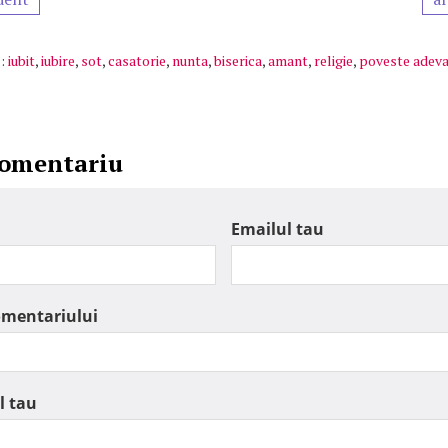
:
iubit
,
iubire
,
sot
,
casatorie
,
nunta
,
biserica
,
amant
,
religie
,
poveste adeva
comentariu
Emailul tau
omentariului
l tau