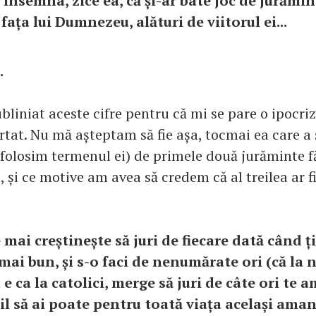
 însemna, zice ea, că și-ar bate joc de jurămin
fața lui Dumnezeu, alături de viitorul ei...
.
liniat aceste cifre pentru că mi se pare o ipocriz
rtat. Nu mă așteptam să fie așa, tocmai ea care a 
 folosim termenul ei) de primele două jurăminte f
 și ce motive am avea să credem că al treilea ar f
 mai creștinește să juri de fiecare dată când ți
mai bun, și s-o faci de nenumărate ori (că la n
e ca la catolici, merge să juri de câte ori te a
il să ai poate pentru toată viața același aman