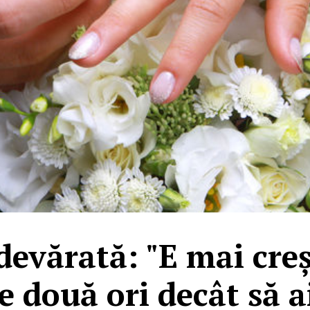
devărată: "E mai creș
de două ori decât să 