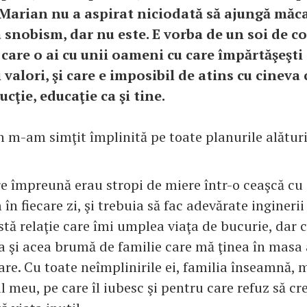
 Marian nu a aspirat niciodată să ajungă măcar
 snobism, dar nu este. E vorba de un soi de 
 care o ai cu unii oameni cu care împărtăşeşti
 valori, şi care e imposibil de atins cu cineva
ucţie, educaţie ca şi tine.
 m-am simţit împlinită pe toate planurile alături
re împreună erau stropi de miere într-o ceaşcă cu 
n fiecare zi, şi trebuia să fac adevărate inginerii
tă relaţie care îmi umplea viaţa de bucurie, dar c
ta şi acea brumă de familie care mă ţinea în masa
re. Cu toate neîmplinirile ei, familia înseamnă, 
ul meu, pe care îl iubesc şi pentru care refuz să c