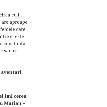
cirea cu F.
F. are aproape
o femeie care
ntre ei este
 o constantă
ic sau ce
 aventuri
el îmi cerea
cu Marian –