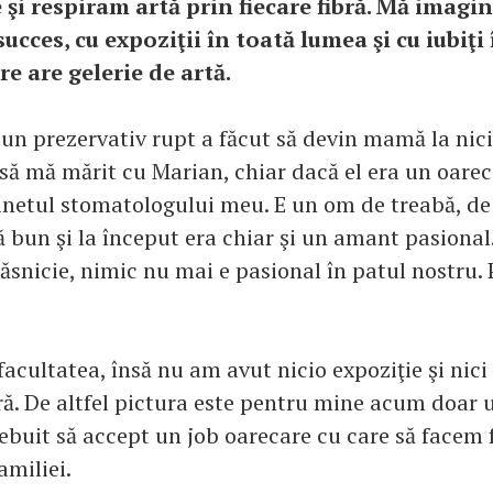
e şi respiram artă prin fiecare fibră. Mă imag
succes, cu expoziţii în toată lumea şi cu iubiţi 
e are gelerie de artă.
 un prezervativ rupt a făcut să devin mamă la nici
 să mă mărit cu Marian, chiar dacă el era un oare
inetul stomatologului meu. E un om de treabă, de
ă bun şi la început era chiar şi un amant pasiona
căsnicie, nimic nu mai e pasional în patul nostru.
acultatea, însă nu am avut nicio expoziţie şi nic
ră. De altfel pictura este pentru mine acum doar 
rebuit să accept un job oarecare cu care să facem 
amiliei.