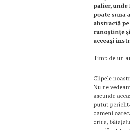
palier, unde
poate suna a
abstractă pe
cunoştinţe şi
aceeaşi instr
Timp de un an
Clipele noast
Nu ne vedeam î
ascunde aceas
putut pericli
oameni oareca
orice, băieţel