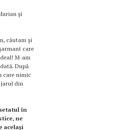
Marian şi
am, căutam şi
 şarmant care
 ideal! M-am
odată. După
în care nimic
jarul din
setatul în
stice, ne
 acelaşi