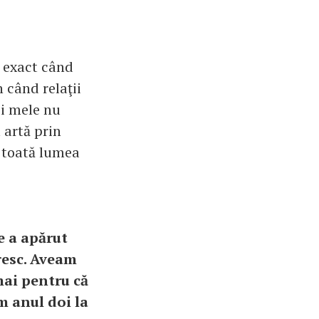
t exact când
 când relaţii
ii mele nu
 artă prin
n toată lumea
e a apărut
resc. Aveam
mai pentru că
m anul doi la