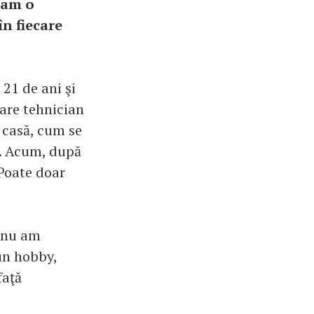
inam o
în fiecare
 21 de ani şi
care tehnician
 casă, cum se
l. Acum, după
 Poate doar
i nu am
un hobby,
faţă