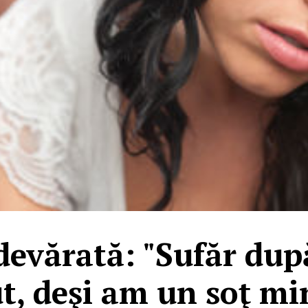
devărată: "Sufăr du
t, deşi am un soţ m