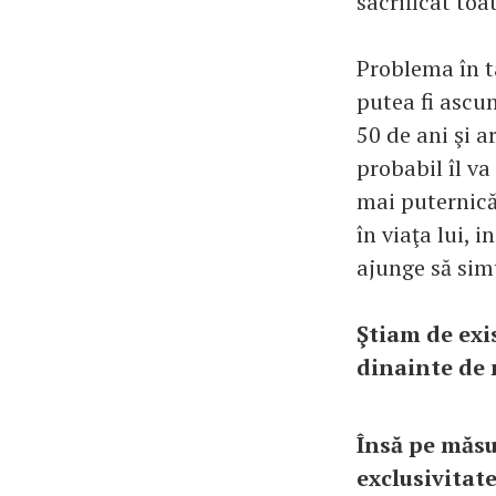
sacrificat toat
Problema în ta
putea fi ascun
50 de ani şi a
probabil îl va
mai puternică 
în viaţa lui, 
ajunge să sim
Ştiam de exi
dinainte de 
Însă pe măsu
exclusivitate