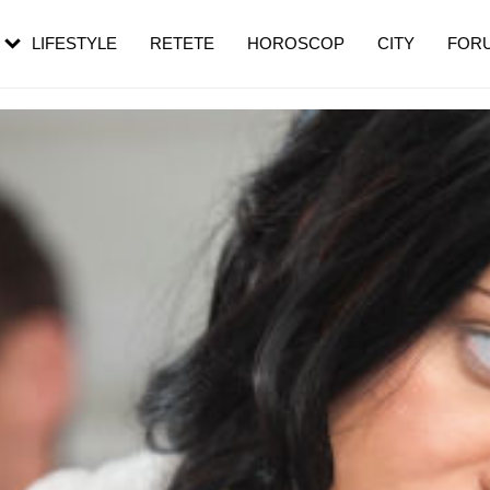
rezești mai des
Cât durează, cum te pregătești și cât
i în vârstă
de dureroasă este investigația
LIFESTYLE
RETETE
HOROSCOP
CITY
FOR