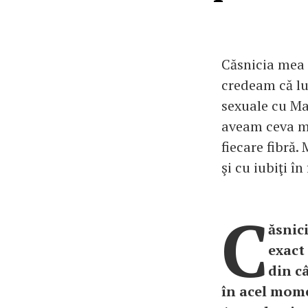
Căsnicia mea 
credeam că lu
sexuale cu Ma
aveam ceva ma
fiecare fibră.
şi cu iubiţi î
C
ăsnic
exact
din c
în acel mome