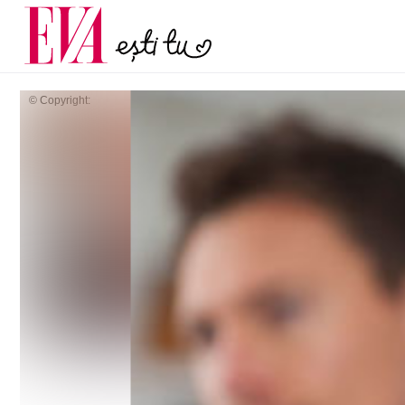
și 60 de ani. De ce te t
Carieră
pe măsură ce înaintez
Actualitate
© Copyright: