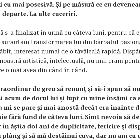
i eu mai posesivă. Şi pe măsură ce eu devene
 departe. La alte cuceriri.
ă s-a finalizat în urmă cu câteva luni, pentru că 
 suportam transformarea lui din bărbatul pasion
ăbit, interesat numai de o tăvăleală rapidă. Disp
 noastră artistică, intelectuală, nu mai eram pent
are o mai avea din când în când.
traordinar de greu să renunţ şi să-i spun să n
şi acum de dorul lui şi lupt cu mine însămi ca 
 mi se pare şi mai anostă decât era înainte de
ie fără fund de câteva luni. Simt nevoia să de
n ăştia doi ani de duplicitate, fericire şi dis
ă plâng şi să mă destăinui cuva, dar nu am cu 