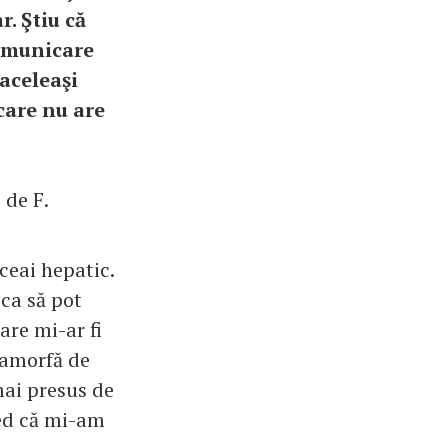
. Ştiu că
comunicare
 aceleaşi
 care nu are
 de F.
ceai hepatic.
 ca să pot
are mi-ar fi
 amorfă de
mai presus de
red că mi-am