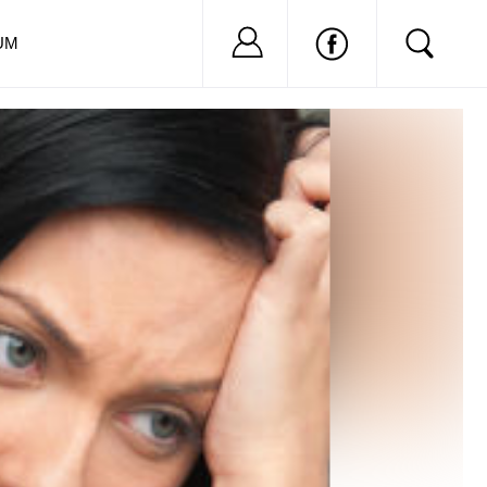
Nu ai cont?
Inregistreaza-
UM