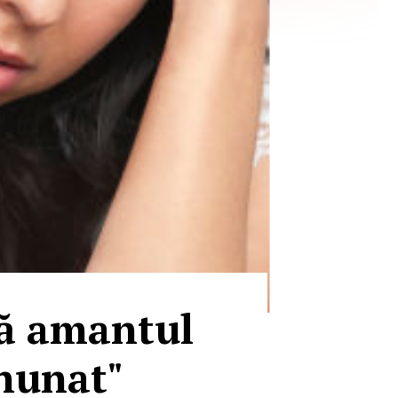
pă amantul
inunat"