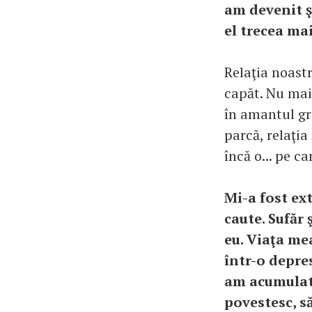
am devenit ş
el trecea mai
Relaţia noastr
capăt. Nu mai
în amantul gr
parcă, relaţia
încă o... pe c
Mi-a fost ex
caute. Sufăr 
eu. Viaţa mea
într-o depres
am acumulat î
povestesc, s