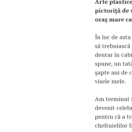
Arte plastic
pictoriţă de 
oraş mare car
În loc de asta
să trebuiască
dentar în cab
spune, un tat
şapte ani de 
visele mele.
Am terminat f
devenit celeb
pentru că a t
cheltuielilor f