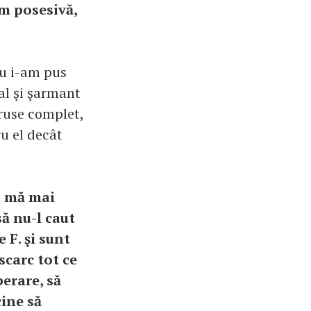
am posesivă,
eu i-am pus
al şi şarmant
ăruse complet,
ru el decât
u mă mai
să nu-l caut
 F. şi sunt
scarc tot ce
perare, să
cine să