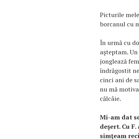
Picturile mele
borcanul cu m
În urmă cu doi
aşteptam. Un 
jonglează fem
îndrăgostit n
cinci ani de s
nu mă motiva, 
călcâie.
Mi-am dat se
deşert. Cu F.
simţeam reci