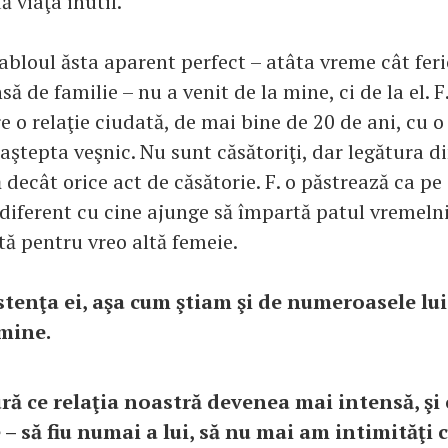
ă viaţa inutil.
bloul ăsta aparent perfect – atâta vreme cât feri
să de familie – nu a venit de la mine, ci de la el. 
re o relaţie ciudată, de mai bine de 20 de ani, cu 
 aştepta veşnic. Nu sunt căsătoriţi, dar legătura di
decât orice act de căsătorie. F. o păstrează ca pe
indiferent cu cine ajunge să împartă patul vremeln
tă pentru vreo altă femeie.
stenţa ei, aşa cum ştiam şi de numeroasele lui
mine.
ră ce relaţia noastră devenea mai intensă, şi 
 – să fiu numai a lui, să nu mai am intimităţi 