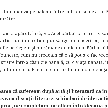
 stau undeva pe balcon, între lada cu scule a lui 
urături.
 ani a apărut, însă, EL. Acel bărbat pe care-l vis
artist, un intelectual pur sânge, un cuceritor, un
eile pe degete şi nu rămâne cu niciuna. Bărbatul
ebuneşte, cum nu credeam că o să pot s-o fac vre
astisire într-o căsnicie banală, cu o viaţă banală, 
întâlnirea cu F. mi-a reaprins lumina din ochi şi 
ama că sufeream după artă şi literatură ca în
 aveam discuţii literare, schimburi de idei arti
proc, ne completam, ne aflam întotdeauna pe