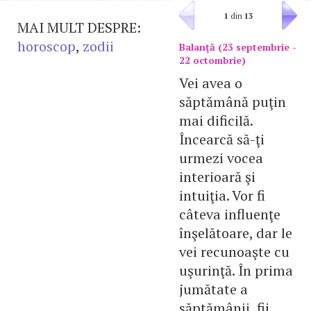
1
din
13
MAI MULT DESPRE:
horoscop
,
zodii
Balanţă (23 septembrie -
22 octombrie)
Vei avea o
săptămână puţin
mai dificilă.
Încearcă să-ţi
urmezi vocea
interioară şi
intuiţia. Vor fi
câteva influenţe
înşelătoare, dar le
vei recunoaşte cu
uşurinţă. În prima
jumătate a
săptămânii, fii