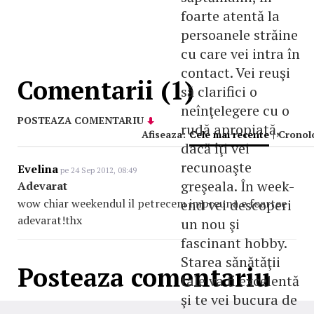
foarte atentă la
persoanele străine
cu care vei intra în
contact. Vei reuşi
Comentarii (1)
să clarifici o
neînţelegere cu o
POSTEAZA COMENTARIU
rudă apropiată,
Afiseaza:
Cele mai recente
|
Cronol
dacă îţi vei
recunoaşte
Evelina
pe 24 Sep 2012, 08:49
greşeala. În week-
Adevarat
wow chiar weekendul il petrecem impreuna e foartee
end vei descoperi
adevarat!thx
un nou şi
fascinant hobby.
Starea sănătăţii
Posteaza comentariu
tale va fi excelentă
şi te vei bucura de