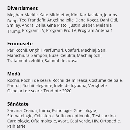
Divertisment
Meghan Markle
Kate Middleton
Kim Kardashian
Johnny
,
,
,
Teo Trandafir
Angelina Jolie
Dana Rogoz
Dani Otil
Depp
,
,
,
,
,
Smiley
Andra
Delia
Gina Pistol
Justin Bieber
Melania
,
,
,
,
,
Program TV
Program Pro TV
Program Antena 1
Trump
,
,
,
Frumuseţe
Păr
Rochii
Unghii
Parfumuri
Coafuri
Machiaj
Sani
,
,
,
,
,
,
,
Manichiura
Sampon
Buze
Celulita
Machiaj ochi
,
,
,
,
,
Tratament celulita
Salonul de acasa
,
Modă
Rochii
Rochii de seara
Rochii de mireasa
Costume de baie
,
,
,
,
Pantofi
Rochii elegante
Inele de logodna
Verighete
,
,
,
,
Ochelari de soare
Tendinte 2020
,
Sănătate
Sarcina
Ceaiuri
Inima
Psihologie
Ginecologie
,
,
,
,
,
Stomatologie
Colesterol
Anticonceptionale
Test sarcina
,
,
,
,
Cardiologie
Oftalmologie
Avort
Ceai verde
HIV
Ortopedie
,
,
,
,
,
,
Psihiatrie