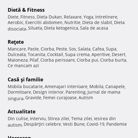
Dietă & Fitness
Diete
Fitness
Dieta Dukan
Relaxare
Yoga
Intretinere
,
,
,
,
,
,
Aerobic
Exercitii abdomen
Nutritie
Dieta de slabit
Dieta
,
,
,
,
Silueta
Dieta ketogenica
Sala de acasa
disociata
,
,
,
Reţete
Mancare
Paste
Ciorba
Peste
Sos
Salata
Cafea
Supa
,
,
,
,
,
,
,
,
Dulceata
Tocanita
Cocktail
Supa crema
Aperitive
Desert
,
,
,
,
,
,
Maioneza
Pilaf
Ciorba perisoare
Ciorba pui
Ciorba burta
,
,
,
,
,
Ce mancam azi
Casă şi familie
Mobila bucatarie
Amenajari interioare
Mobila
Canapele
,
,
,
,
Dormitoare
Design interior
Parenting
Jurnal de mama
,
,
,
Gravide
Femei curajoase
Autism
singura
,
,
,
Actualitate
Din culise
Interviu
Stirea zilei
Tema zilei
Iesirea din
,
,
,
,
Despărţiri celebre
Vesti Bune
Covid-19
Pandemie
autism
,
,
,
,