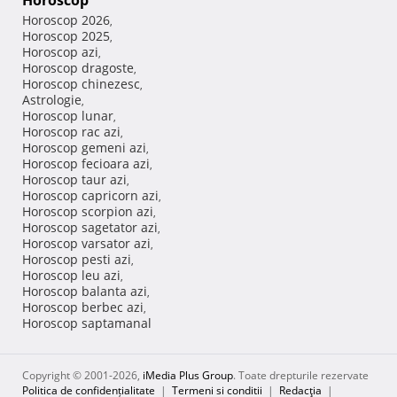
Horoscop
Horoscop 2026
,
Horoscop 2025
,
Horoscop azi
,
Horoscop dragoste
,
Horoscop chinezesc
,
Astrologie
,
Horoscop lunar
,
Horoscop rac azi
,
Horoscop gemeni azi
,
Horoscop fecioara azi
,
Horoscop taur azi
,
Horoscop capricorn azi
,
Horoscop scorpion azi
,
Horoscop sagetator azi
,
Horoscop varsator azi
,
Horoscop pesti azi
,
Horoscop leu azi
,
Horoscop balanta azi
,
Horoscop berbec azi
,
Horoscop saptamanal
Copyright © 2001-2026,
iMedia Plus Group
. Toate drepturile rezervate
Politica de confidențialitate
|
Termeni si conditii
|
Redacţia
|