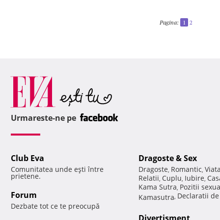
Pagina:
1
2
Urmareste-ne pe
Club Eva
Dragoste & Sex
Comunitatea unde eşti între
Dragoste
Romantic
Viat
,
,
prietene.
Relatii
Cuplu
Iubire
Cas
,
,
,
Kama Sutra
Pozitii sexu
,
Forum
Declaratii d
Kamasutra
,
Dezbate tot ce te preocupă
Divertisment