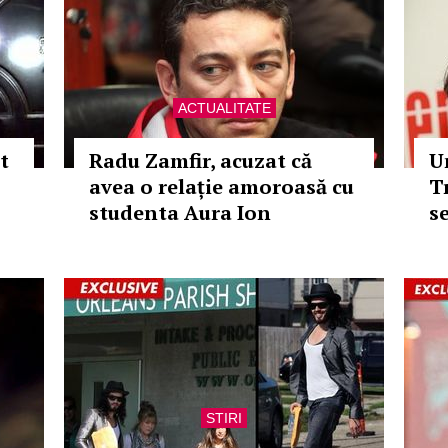
ACTUALITATE
t
Radu Zamfir, acuzat că
U
avea o relație amoroasă cu
T
studenta Aura Ion
s
STIRI