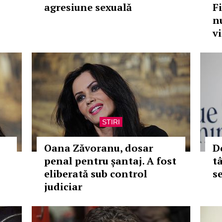
agresiune sexuală
F
n
vi
STIRI
Oana Zăvoranu, dosar
D
penal pentru șantaj. A fost
t
eliberată sub control
se
judiciar