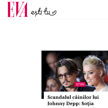
poate anunța osteopo
Carieră
discret pe care multe f
Actualitate
după menopa
STIRI
Scandalul câinilor lui
Johnny Depp: Soţia