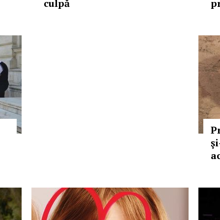
culpă
p
P
şi
a