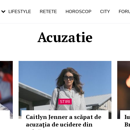
roza. Semnul
menopauză și când ar trebui să mergi
emei îl ignoră
la medic
LIFESTYLE
RETETE
HOROSCOP
CITY
FOR
uză
Acuzatie
STIRI
Caitlyn Jenner a scăpat de
Iu
acuzaţia de ucidere din
B