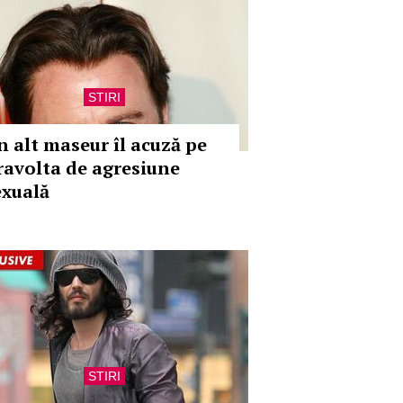
STIRI
n alt maseur îl acuză pe
ravolta de agresiune
exuală
STIRI