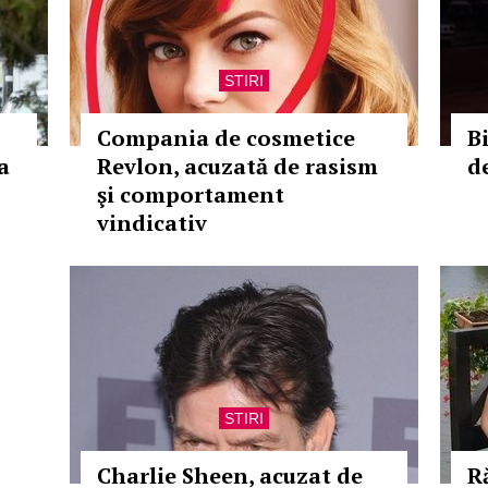
STIRI
Compania de cosmetice
B
a
Revlon, acuzată de rasism
d
şi comportament
vindicativ
STIRI
Charlie Sheen, acuzat de
R