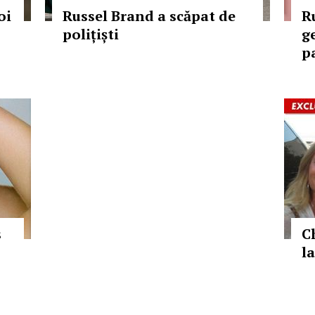
oi
Russel Brand a scăpat de
R
polițiști
g
p
s
C
la