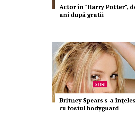
Actor în "Harry Potter", d
ani după gratii
STIRI
Britney Spears s-a înţele
cu fostul bodyguard