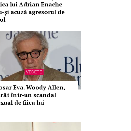
iica lui Adrian Enache
u-și acuză agresorul de
ol
VEDETE
osar Eva. Woody Allen,
ârât într-un scandal
xual de fiica lui