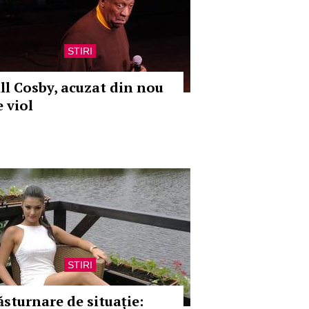
STIRI
ill Cosby, acuzat din nou
e viol
STIRI
ăsturnare de situație: