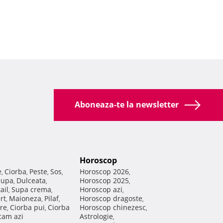
Aboneaza-te la newsletter
Horoscop
e
Ciorba
Peste
Sos
Horoscop 2026
,
,
,
,
,
Supa
Dulceata
Horoscop 2025
,
,
,
ail
Supa crema
Horoscop azi
,
,
,
rt
Maioneza
Pilaf
Horoscop dragoste
,
,
,
,
re
Ciorba pui
Ciorba
Horoscop chinezesc
,
,
,
am azi
Astrologie
,