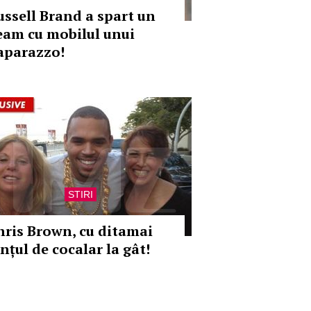
ussell Brand a spart un
eam cu mobilul unui
aparazzo!
STIRI
hris Brown, cu ditamai
nțul de cocalar la gât!