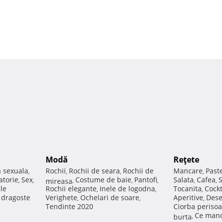
Modă
Reţete
a sexuala
Rochii
Rochii de seara
Rochii de
Mancare
Past
,
,
,
,
atorie
Sex
Costume de baie
Pantofi
Salata
Cafea
,
,
mireasa
,
,
,
,
,
ale
Rochii elegante
Inele de logodna
Tocanita
Cockt
,
,
,
e dragoste
Verighete
Ochelari de soare
Aperitive
Dese
,
,
,
Tendinte 2020
Ciorba perisoa
Ce manc
burta
,