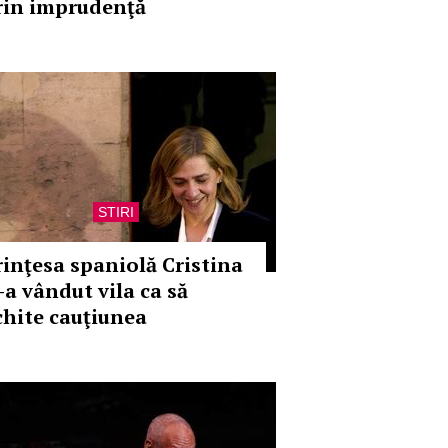
rin imprudenţă
STIRI
rinţesa spaniolă Cristina
-a vândut vila ca să
chite cauţiunea