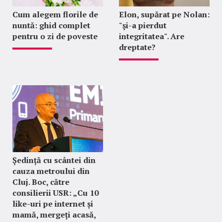
Cum alegem florile de
Elon, supărat pe Nolan:
nuntă: ghid complet
"şi-a pierdut
pentru o zi de poveste
integritatea". Are
dreptate?
Ședință cu scântei din
cauza metroului din
Cluj. Boc, către
consilierii USR: „Cu 10
like-uri pe internet și
mamă, mergeți acasă,