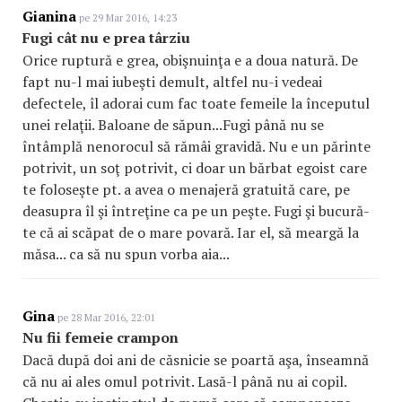
Gianina
pe 29 Mar 2016, 14:23
Fugi cât nu e prea târziu
Orice ruptură e grea, obişnuinţa e a doua natură. De
fapt nu-l mai iubeşti demult, altfel nu-i vedeai
defectele, îl adorai cum fac toate femeile la începutul
unei relaţii. Baloane de săpun...Fugi până nu se
întâmplă nenorocul să rămâi gravidă. Nu e un părinte
potrivit, un soţ potrivit, ci doar un bărbat egoist care
te foloseşte pt. a avea o menajeră gratuită care, pe
deasupra îl şi întreţine ca pe un peşte. Fugi şi bucură-
te că ai scăpat de o mare povară. Iar el, să meargă la
măsa... ca să nu spun vorba aia...
Gina
pe 28 Mar 2016, 22:01
Nu fii femeie crampon
Dacă după doi ani de căsnicie se poartă aşa, înseamnă
că nu ai ales omul potrivit. Lasă-l până nu ai copil.