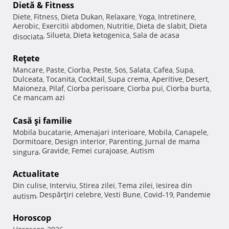
Dietă & Fitness
Diete
Fitness
Dieta Dukan
Relaxare
Yoga
Intretinere
,
,
,
,
,
,
Aerobic
Exercitii abdomen
Nutritie
Dieta de slabit
Dieta
,
,
,
,
Silueta
Dieta ketogenica
Sala de acasa
disociata
,
,
,
Reţete
Mancare
Paste
Ciorba
Peste
Sos
Salata
Cafea
Supa
,
,
,
,
,
,
,
,
Dulceata
Tocanita
Cocktail
Supa crema
Aperitive
Desert
,
,
,
,
,
,
Maioneza
Pilaf
Ciorba perisoare
Ciorba pui
Ciorba burta
,
,
,
,
,
Ce mancam azi
Casă şi familie
Mobila bucatarie
Amenajari interioare
Mobila
Canapele
,
,
,
,
Dormitoare
Design interior
Parenting
Jurnal de mama
,
,
,
Gravide
Femei curajoase
Autism
singura
,
,
,
Actualitate
Din culise
Interviu
Stirea zilei
Tema zilei
Iesirea din
,
,
,
,
Despărţiri celebre
Vesti Bune
Covid-19
Pandemie
autism
,
,
,
,
Horoscop