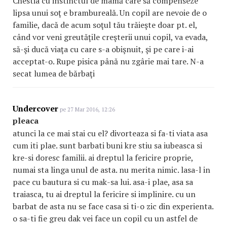
Chestia cu instinctul de mamă care să compenseze
lipsa unui soţ e brambureală. Un copil are nevoie de o
familie, dacă de acum soţul tău trăieşte doar pt. el,
când vor veni greutăţile creşterii unui copil, va evada,
să-şi ducă viaţa cu care s-a obişnuit, şi pe care i-ai
acceptat-o. Rupe pisica până nu zgârie mai tare. N-a
secat lumea de bărbaţi
Undercover
pe 27 Mar 2016, 12:26
pleaca
atunci la ce mai stai cu el? divorteaza si fa-ti viata asa
cum iti plae. sunt barbati buni kre stiu sa iubeasca si
kre-si doresc familii. ai dreptul la fericire proprie,
numai sta linga unul de asta. nu merita nimic. lasa-l in
pace cu bautura si cu mak-sa lui. asa-i plae, asa sa
traiasca, tu ai dreptul la fericire si implinire. cu un
barbat de asta nu se face casa si ti-o zic din experienta.
o sa-ti fie greu dak vei face un copil cu un astfel de