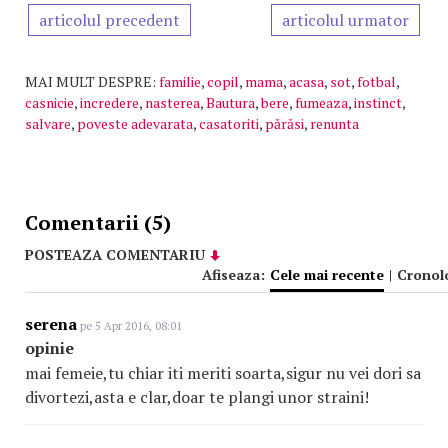
articolul precedent
articolul urmator
MAI MULT DESPRE:
familie
,
copil
,
mama
,
acasa
,
sot
,
fotbal
,
casnicie
,
incredere
,
nasterea
,
Bautura
,
bere
,
fumeaza
,
instinct
,
salvare
,
poveste adevarata
,
casatoriti
,
părăsi
,
renunta
Comentarii (5)
POSTEAZA COMENTARIU
Afiseaza:
Cele mai recente
|
Cronol
serena
pe 5 Apr 2016, 08:01
opinie
mai femeie,tu chiar iti meriti soarta,sigur nu vei dori sa
divortezi,asta e clar,doar te plangi unor straini!