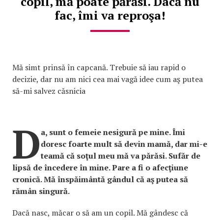
copil, mă poate părăsi. Dacă nu
fac, îmi va reproşa!
Mă simt prinsă în capcană. Trebuie să iau rapid o
decizie, dar nu am nici cea mai vagă idee cum aş putea
să-mi salvez căsnicia
D
a, sunt o femeie nesigură pe mine. Îmi
doresc foarte mult să devin mamă, dar mi-e
teamă că soţul meu mă va părăsi. Sufăr de
lipsă de încedere în mine. Pare a fi o afecţiune
cronică. Mă înspăimântă gândul că aş putea să
rămân singură.
Dacă nasc, măcar o să am un copil. Mă gândesc că