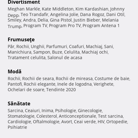
Divertisment
Meghan Markle
Kate Middleton
Kim Kardashian
Johnny
,
,
,
Teo Trandafir
Angelina Jolie
Dana Rogoz
Dani Otil
Depp
,
,
,
,
,
Smiley
Andra
Delia
Gina Pistol
Justin Bieber
Melania
,
,
,
,
,
Program TV
Program Pro TV
Program Antena 1
Trump
,
,
,
Frumuseţe
Păr
Rochii
Unghii
Parfumuri
Coafuri
Machiaj
Sani
,
,
,
,
,
,
,
Manichiura
Sampon
Buze
Celulita
Machiaj ochi
,
,
,
,
,
Tratament celulita
Salonul de acasa
,
Modă
Rochii
Rochii de seara
Rochii de mireasa
Costume de baie
,
,
,
,
Pantofi
Rochii elegante
Inele de logodna
Verighete
,
,
,
,
Ochelari de soare
Tendinte 2020
,
Sănătate
Sarcina
Ceaiuri
Inima
Psihologie
Ginecologie
,
,
,
,
,
Stomatologie
Colesterol
Anticonceptionale
Test sarcina
,
,
,
,
Cardiologie
Oftalmologie
Avort
Ceai verde
HIV
Ortopedie
,
,
,
,
,
,
Psihiatrie