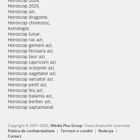
Horoscop 2026
,
Horoscop 2025
,
Horoscop azi
,
Horoscop dragoste
,
Horoscop chinezesc
,
Astrologie
,
Horoscop lunar
,
Horoscop rac azi
,
Horoscop gemeni azi
,
Horoscop fecioara azi
,
Horoscop taur azi
,
Horoscop capricorn azi
,
Horoscop scorpion azi
,
Horoscop sagetator azi
,
Horoscop varsator azi
,
Horoscop pesti azi
,
Horoscop leu azi
,
Horoscop balanta azi
,
Horoscop berbec azi
,
Horoscop saptamanal
Copyright © 2001-2026,
iMedia Plus Group
. Toate drepturile rezervate
Politica de confidențialitate
|
Termeni si conditii
|
Redacţia
|
Contact