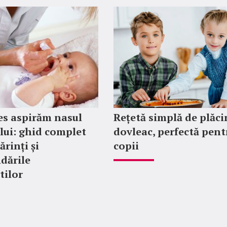
es aspirăm nasul
Rețetă simplă de plăci
lui: ghid complet
dovleac, perfectă pent
ărinți și
copii
dările
tilor