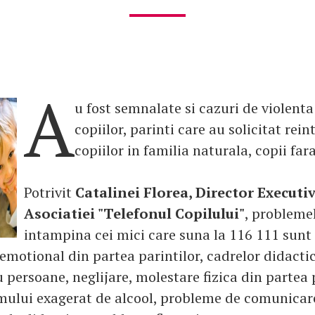
A
u fost semnalate si cazuri de violent
copiilor, parinti care au solicitat rei
copiilor in familia naturala, copii far
Potrivit
Catalinei Florea, Director Executiv
Asociatiei "Telefonul Copilului"
, problemel
intampina cei mici care suna la 116 111 sunt
emotional din partea parintilor, cadrelor didactic
u persoane, neglijare, molestare fizica din partea 
ului exagerat de alcool, probleme de comunicare