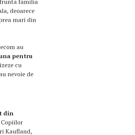
nfrunta familia
ala, deoarece
 prea mari din
elecom au
buna pentru
rizeze cu
au nevoie de
t din
 Copiilor
ri Kaufland,