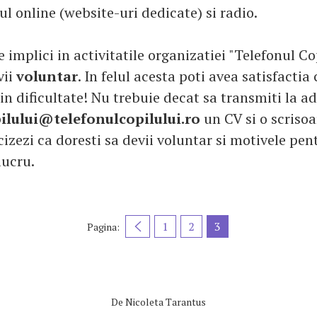
ul online (website-uri dedicate) si radio.
e implici in activitatile organizatiei "Telefonul Co
vii
voluntar
. In felul acesta poti avea satisfactia 
 in dificultate! Nu trebuie decat sa transmiti la a
ilului@telefonulcopilului.ro
un CV si o scrisoa
cizezi ca doresti sa devii voluntar si motivele pen
lucru.
1
2
3
Pagina:
De
Nicoleta Tarantus