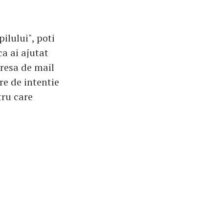
pilului", poti
ca ai ajutat
dresa de mail
re de intentie
tru care