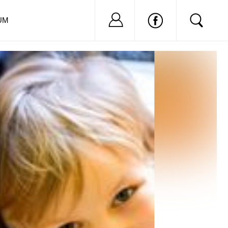
Nu ai cont?
Inregistreaza-
UM