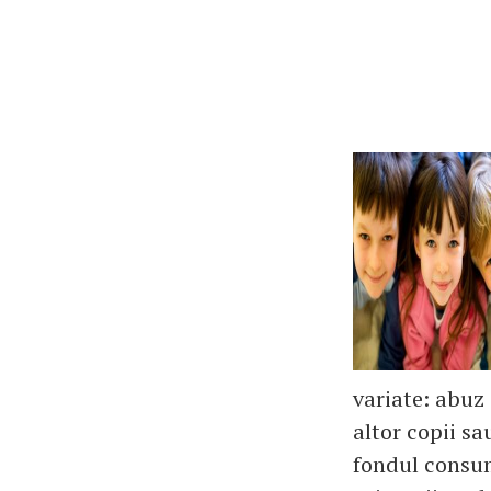
variate: abuz 
altor copii sa
fondul consum