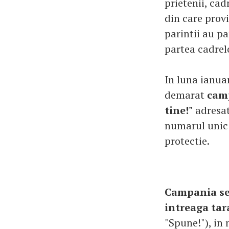
prietenii, cad
din care prov
parintii au pa
partea cadrelo
In luna ianua
demarat
camp
tine!"
adresata
numarul unic 
protectie.
Campania se 
intreaga tar
"Spune!"), in