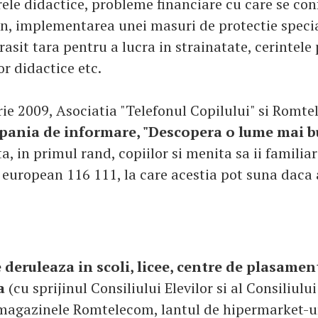
rele didactice, probleme financiare cu care se co
in, implementarea unei masuri de protectie speci
rasit tara pentru a lucra in strainatate, cerintele
r didactice etc.
rie 2009, Asociatia "Telefonul Copilului" si Romt
ania de informare, "Descopera o lume mai 
, in primul rand, copiilor si menita sa ii familia
european 116 111, la care acestia pot suna daca 
deruleaza in scoli, licee, centre de plasamen
a
(cu sprijinul Consiliului Elevilor si al Consiliului
 magazinele Romtelecom, lantul de hipermarket-u