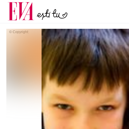
și 60 de ani. De ce te t
Carieră
pe măsură ce înaintez
Actualitate
© Copyright: