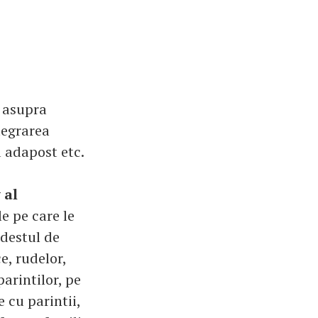
a asupra
ntegrarea
a adapost etc.
 al
e pe care le
 destul de
e, rudelor,
parintilor, pe
 cu parintii,