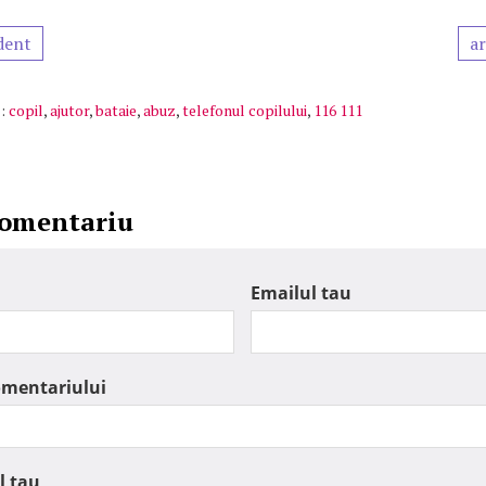
dent
ar
:
copil
,
ajutor
,
bataie
,
abuz
,
telefonul copilului
,
116 111
comentariu
Emailul tau
omentariului
l tau