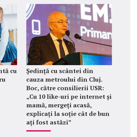
ntă cu
Ședință cu scântei din
ru
cauza metroului din Cluj.
Boc, către consilierii USR:
„Cu 10 like-uri pe internet și
mamă, mergeți acasă,
explicați la soție cât de bun
ați fost astăzi”