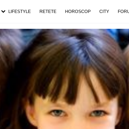
rezești mai des
Cât durează, cum te pregătești și cât
i în vârstă
de dureroasă este investigația
LIFESTYLE
RETETE
HOROSCOP
CITY
FOR