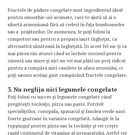
Fructele de pădure congelate sunt ingredientul ideal
pentru smoothie-uri aromate, care te ajută să ai o
siluetă armonioasă fără să cedezi în fața bomboanelor
sau a prăjiturilor. De asemenea, le poți folosi la
compoturi sau pentru a prepara iaurt înghețat, ca
alternativă sănătoasă la înghețată. În acest fel nu-ți va
mai părea rău atunci când se încheie sezonul pentru
zmeură sau mure și nici nu vei mai plăti un preț ridicat
pentru a cumpăra mici casolete în afara sezonului, ci
poți savura același gust cumpărând fructele congelate.
3. Nu neglija nici legumele congelate
Poți folosi cu succes și legumele congelate când
pregătești tocănițe, pizza sau paste. Potrivit
specialiștilor, conopida, spanacul și fasolea verde sunt
foarte gustoase în varianta congelată. Adaugă-le la
toppingul pentru pizza sau la tocănițe și vei crește
rapid conținutul de vitamine al preparatului. Astfel vei