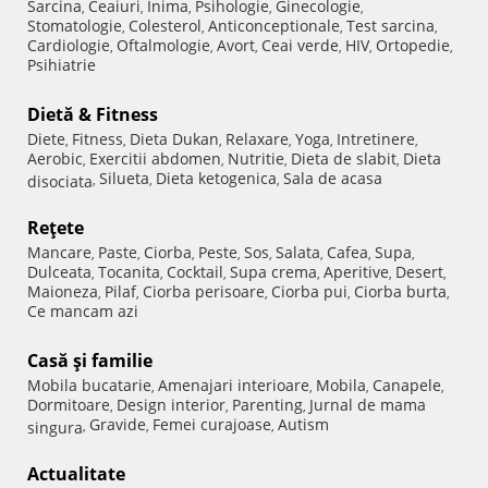
Sarcina
Ceaiuri
Inima
Psihologie
Ginecologie
,
,
,
,
,
Stomatologie
Colesterol
Anticonceptionale
Test sarcina
,
,
,
,
Cardiologie
Oftalmologie
Avort
Ceai verde
HIV
Ortopedie
,
,
,
,
,
,
Psihiatrie
Dietă & Fitness
Diete
Fitness
Dieta Dukan
Relaxare
Yoga
Intretinere
,
,
,
,
,
,
Aerobic
Exercitii abdomen
Nutritie
Dieta de slabit
Dieta
,
,
,
,
Silueta
Dieta ketogenica
Sala de acasa
disociata
,
,
,
Reţete
Mancare
Paste
Ciorba
Peste
Sos
Salata
Cafea
Supa
,
,
,
,
,
,
,
,
Dulceata
Tocanita
Cocktail
Supa crema
Aperitive
Desert
,
,
,
,
,
,
Maioneza
Pilaf
Ciorba perisoare
Ciorba pui
Ciorba burta
,
,
,
,
,
Ce mancam azi
Casă şi familie
Mobila bucatarie
Amenajari interioare
Mobila
Canapele
,
,
,
,
Dormitoare
Design interior
Parenting
Jurnal de mama
,
,
,
Gravide
Femei curajoase
Autism
singura
,
,
,
Actualitate