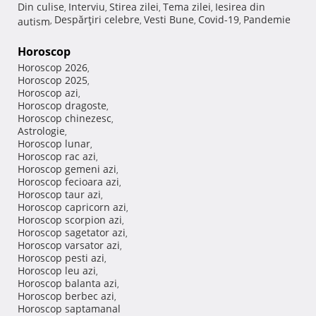
Din culise
Interviu
Stirea zilei
Tema zilei
Iesirea din
,
,
,
,
Despărţiri celebre
Vesti Bune
Covid-19
Pandemie
autism
,
,
,
,
Horoscop
Horoscop 2026
,
Horoscop 2025
,
Horoscop azi
,
Horoscop dragoste
,
Horoscop chinezesc
,
Astrologie
,
Horoscop lunar
,
Horoscop rac azi
,
Horoscop gemeni azi
,
Horoscop fecioara azi
,
Horoscop taur azi
,
Horoscop capricorn azi
,
Horoscop scorpion azi
,
Horoscop sagetator azi
,
Horoscop varsator azi
,
Horoscop pesti azi
,
Horoscop leu azi
,
Horoscop balanta azi
,
Horoscop berbec azi
,
Horoscop saptamanal