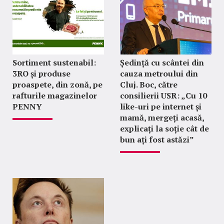
Sortiment sustenabil:
Ședință cu scântei din
3RO și produse
cauza metroului din
proaspete, din zonă, pe
Cluj. Boc, către
rafturile magazinelor
consilierii USR: „Cu 10
PENNY
like-uri pe internet și
mamă, mergeți acasă,
explicați la soție cât de
bun ați fost astăzi”