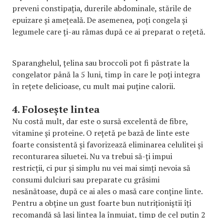
preveni constipația, durerile abdominale, stările de
epuizare și amețeală. De asemenea, poți congela și
legumele care ți-au rămas după ce ai preparat o rețetă.
Sparanghelul, țelina sau broccoli pot fi păstrate la
congelator până la 5 luni, timp în care le poți integra
în rețete delicioase, cu mult mai puține calorii.
4. Folosește lintea
Nu costă mult, dar este o sursă excelentă de fibre,
vitamine și proteine. O rețetă pe bază de linte este
foarte consistentă și favorizează eliminarea celulitei și
reconturarea siluetei. Nu va trebui să-ți impui
restricții, ci pur și simplu nu vei mai simți nevoia să
consumi dulciuri sau preparate cu grăsimi
nesănătoase, după ce ai ales o masă care conține linte.
Pentru a obține un gust foarte bun nutriționiștii îți
recomandă să lași lintea la înmuiat, timp de cel puțin 2