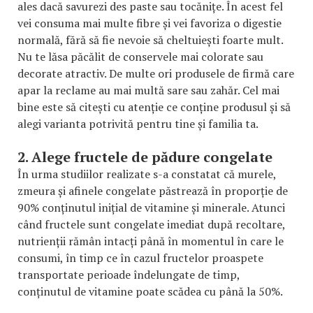
ales dacă savurezi des paste sau tocănițe. În acest fel
vei consuma mai multe fibre și vei favoriza o digestie
normală, fără să fie nevoie să cheltuiești foarte mult.
Nu te lăsa păcălit de conservele mai colorate sau
decorate atractiv. De multe ori produsele de firmă care
apar la reclame au mai multă sare sau zahăr. Cel mai
bine este să citești cu atenție ce conține produsul și să
alegi varianta potrivită pentru tine și familia ta.
2. Alege fructele de pădure congelate
În urma studiilor realizate s-a constatat că murele,
zmeura și afinele congelate păstrează în proporție de
90% conținutul inițial de vitamine și minerale. Atunci
când fructele sunt congelate imediat după recoltare,
nutrienții rămân intacți până în momentul în care le
consumi, în timp ce în cazul fructelor proaspete
transportate perioade îndelungate de timp,
conținutul de vitamine poate scădea cu până la 50%.