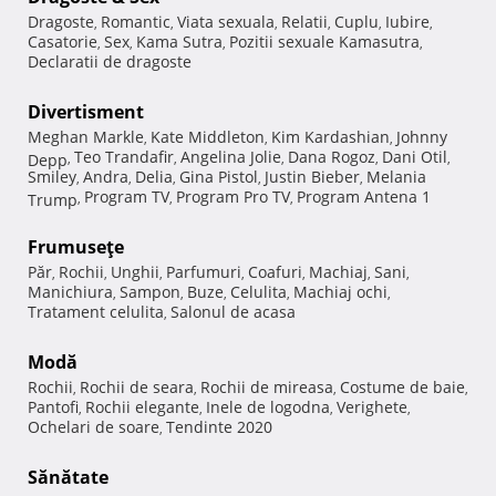
Dragoste
Romantic
Viata sexuala
Relatii
Cuplu
Iubire
,
,
,
,
,
,
Casatorie
Sex
Kama Sutra
Pozitii sexuale Kamasutra
,
,
,
,
Declaratii de dragoste
Divertisment
Meghan Markle
Kate Middleton
Kim Kardashian
Johnny
,
,
,
Teo Trandafir
Angelina Jolie
Dana Rogoz
Dani Otil
Depp
,
,
,
,
,
Smiley
Andra
Delia
Gina Pistol
Justin Bieber
Melania
,
,
,
,
,
Program TV
Program Pro TV
Program Antena 1
Trump
,
,
,
Frumuseţe
Păr
Rochii
Unghii
Parfumuri
Coafuri
Machiaj
Sani
,
,
,
,
,
,
,
Manichiura
Sampon
Buze
Celulita
Machiaj ochi
,
,
,
,
,
Tratament celulita
Salonul de acasa
,
Modă
Rochii
Rochii de seara
Rochii de mireasa
Costume de baie
,
,
,
,
Pantofi
Rochii elegante
Inele de logodna
Verighete
,
,
,
,
Ochelari de soare
Tendinte 2020
,
Sănătate