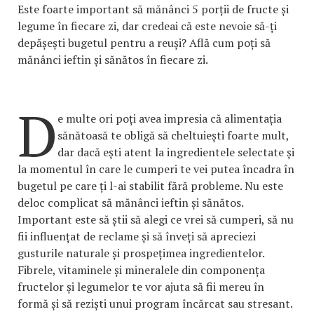
Este foarte important să mănânci 5 porții de fructe și
legume în fiecare zi, dar credeai că este nevoie să-ți
depășești bugetul pentru a reuși? Află cum poți să
mănânci ieftin și sănătos în fiecare zi.
D
e multe ori poți avea impresia că alimentația
sănătoasă te obligă să cheltuiești foarte mult,
dar dacă ești atent la ingredientele selectate și
la momentul în care le cumperi te vei putea încadra în
bugetul pe care ți l-ai stabilit fără probleme. Nu este
deloc complicat să mănânci ieftin și sănătos.
Important este să știi să alegi ce vrei să cumperi, să nu
fii influențat de reclame și să înveți să apreciezi
gusturile naturale și prospețimea ingredientelor.
Fibrele, vitaminele și mineralele din componența
fructelor și legumelor te vor ajuta să fii mereu în
formă și să reziști unui program încărcat sau stresant.