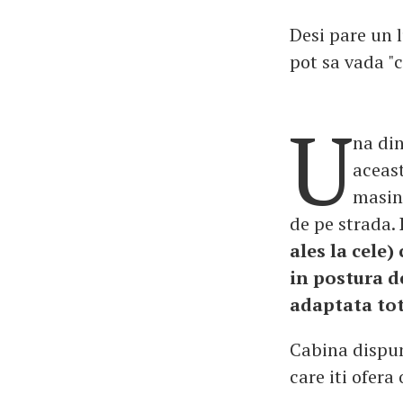
Desi pare un l
pot sa vada "
U
na din
aceast
masin
de pe strada.
ales la cele)
in postura de
adaptata tota
Cabina dispun
care iti ofera