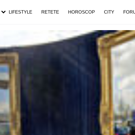
rebui să mergi
și 60 de ani. De ce te trezești mai des
pe măsură ce înaintezi în vârstă
LIFESTYLE
RETETE
HOROSCOP
CITY
FOR