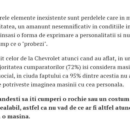
urele elemente inexistente sunt perdelele care in
itatea, un amanunt nesemnificativ in conditiile i
insasi o forma de exprimare a personalitatii si nu 
imp ce o "probezi".
it celor de la Chevrolet atunci cand au aflat, in 
joritatea cumparatorilor (72%) isi considera mas
social, in ciuda faptului ca 95% dintre acestia nu
 potriveste imaginea masinii cu cea personala.
andesti sa iti cumperi o rochie sau un costum 
ealabil, astfel ca nu vad de ce ar fi altfel atu
a o masina.