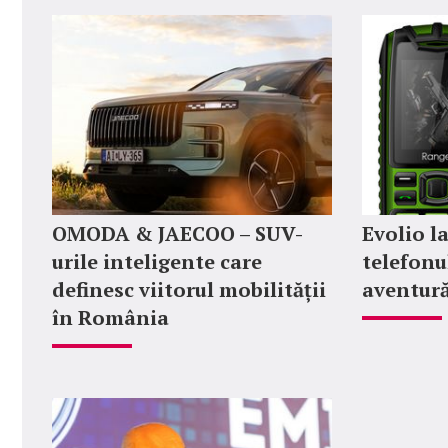
OMODA & JAECOO – SUV-
Evolio l
urile inteligente care
telefonul
definesc viitorul mobilității
aventur
în România