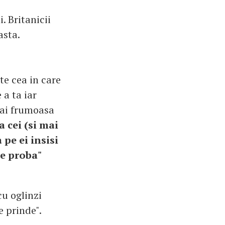
. Britanicii
asta.
te cea in care
a ta iar
mai frumoasa
a cei (si mai
 pe ei insisi
de proba"
u oglinzi
e prinde".