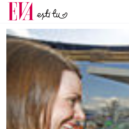
menopauză și când ar t
Carieră
la medic
Actualitate
© Copyright: