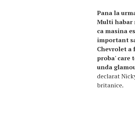
Pana la urma
Multi habar 
ca masina est
important sa
Chevrolet a 
proba' care 
unda glamour
declarat Nick
britanice.