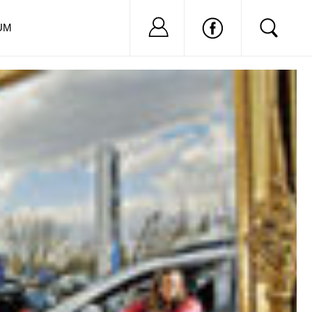
Nu ai cont?
Inregistreaza-
UM