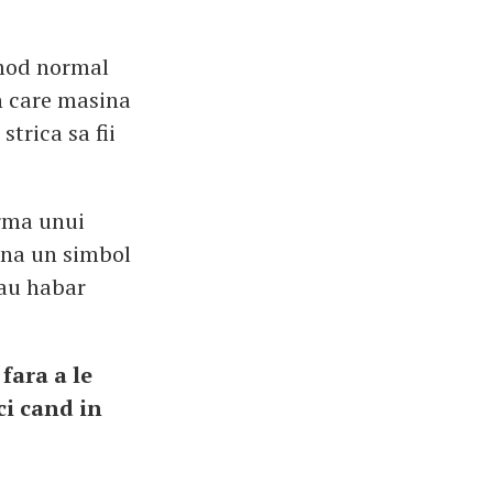
 mod normal
n care masina
strica sa fii
urma unui
ina un simbol
 au habar
fara a le
nci cand in