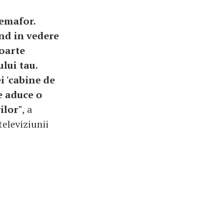
semafor.
nd in vedere
foarte
lui tau.
i 'cabine de
e aduce o
ilor"
, a
eleviziunii