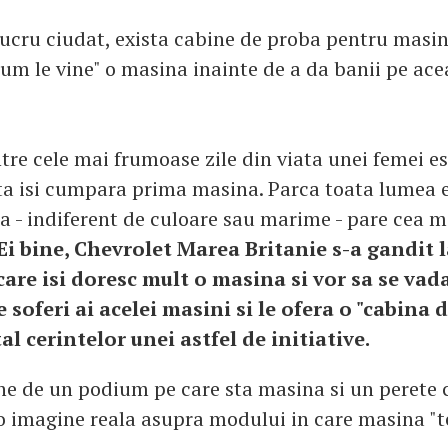
ucru ciudat, exista cabine de proba pentru masini
cum le vine" o masina inainte de a da banii pe ace
tre cele mai frumoase zile din viata unei femei es
a isi cumpara prima masina. Parca toata lumea e 
a - indiferent de culoare sau marime - pare cea 
Ei bine, Chevrolet Marea Britanie s-a gandit l
 care isi doresc mult o masina si vor sa se vada
 soferi ai acelei masini si le ofera o "cabina 
l cerintelor unei astfel de initiative.
e de un podium pe care sta masina si un perete c
 o imagine reala asupra modului in care masina "t