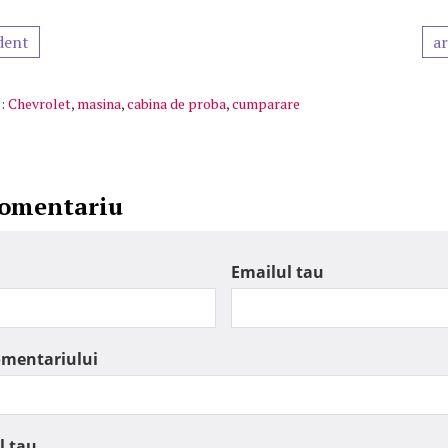
dent
ar
:
Chevrolet
,
masina
,
cabina de proba
,
cumparare
comentariu
Emailul tau
omentariului
l tau