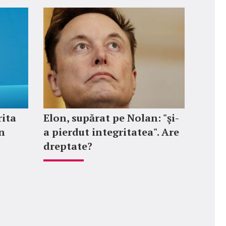
rita
Elon, supărat pe Nolan: "şi-
in
a pierdut integritatea". Are
dreptate?