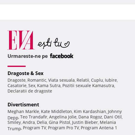
Urmareste-ne pe
Dragoste & Sex
Dragoste
Romantic
Viata sexuala
Relatii
Cuplu
Iubire
,
,
,
,
,
,
Casatorie
Sex
Kama Sutra
Pozitii sexuale Kamasutra
,
,
,
,
Declaratii de dragoste
Divertisment
Meghan Markle
Kate Middleton
Kim Kardashian
Johnny
,
,
,
Teo Trandafir
Angelina Jolie
Dana Rogoz
Dani Otil
Depp
,
,
,
,
,
Smiley
Andra
Delia
Gina Pistol
Justin Bieber
Melania
,
,
,
,
,
Program TV
Program Pro TV
Program Antena 1
Trump
,
,
,