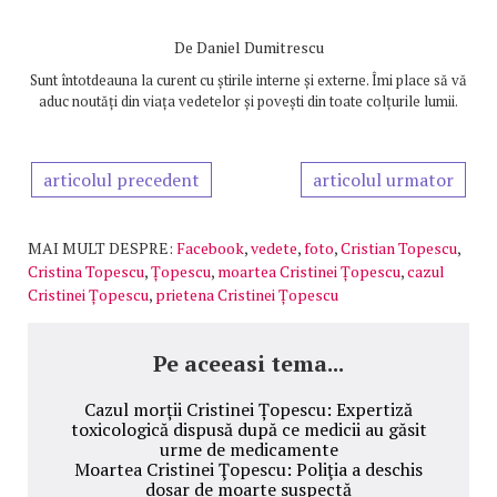
De
Daniel Dumitrescu
Sunt întotdeauna la curent cu știrile interne și externe. Îmi place să vă
aduc noutăți din viața vedetelor și povești din toate colțurile lumii.
articolul precedent
articolul urmator
MAI MULT DESPRE:
Facebook
,
vedete
,
foto
,
Cristian Topescu
,
Cristina Topescu
,
Țopescu
,
moartea Cristinei Țopescu
,
cazul
Cristinei Țopescu
,
prietena Cristinei Țopescu
Pe aceeasi tema...
Cazul morții Cristinei Țopescu: Expertiză
toxicologică dispusă după ce medicii au găsit
urme de medicamente
Moartea Cristinei Ţopescu: Poliţia a deschis
dosar de moarte suspectă