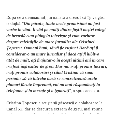
După ce a demisionat, jurnalista a crezut că îşi va găsi
o slujbă.
"Din păcate, toate acele promisiuni au fost
vorbe în vânt. Îi văd pe mulţi dintre foştii noştri colegi
de breaslă cum plâng la televizor şi cum vorbesc
despre veleităţile de mare jurnalist ale Cristinei
Ţopescu. Oameni buni, să vă fie rușine! Dacă aţi fi
considerat-o un mare jurnalist şi dacă aţi fi iubit-o
atât de mult, aţi fi ajutat-o în aceşti ultimi ani în care
i-a fost îngrozitor de greu. Dar nu: i-aţi promis lucruri,
i-aţi promis colaborări şi când Cristina vă suna
periodic să vă întrebe dacă se concretizează acele
planuri făcute împreună, voi nu mai răspundeaţi la
telefoane şi la mesaje și o ignorați"
, a spus aceasta.
Cristina Ţopescu a reuşit să găsească o colaborare la
Canal 33, dar se descurca extrem de greu, mai spune