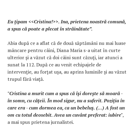
Eu ţipam <<Cristina!>>. Ina, prietena noastră comună,
a spus că poate a plecat în străinătate”.
Abia după ce a aflat că de două săptămâni nu mai luase
mâncare pentru câini, Diana Maria s-a uitat în curte
ulterior şi a văzut că doi câini sunt căzuţi, iar atunci a
sunat la 112. După ce au venit echipajele de
intervenţie, au forţat uşa, au aprins luminile şi au văzut
trupul fără viață.
"Cristina a murit cum a spus că îşi doreşte să moară -
în somn, cu căţeii. În mod sigur, nu a suferit. Poziţia în
care era - cum dormea ea, ca un bebeluş. (...) A fost un
om cu totul deosebit. Avea un cuvânt preferat: iubire"
,
a mai spus prietena jurnalistei.