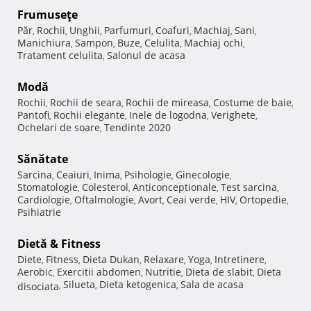
Frumuseţe
Păr
Rochii
Unghii
Parfumuri
Coafuri
Machiaj
Sani
,
,
,
,
,
,
,
Manichiura
Sampon
Buze
Celulita
Machiaj ochi
,
,
,
,
,
Tratament celulita
Salonul de acasa
,
Modă
Rochii
Rochii de seara
Rochii de mireasa
Costume de baie
,
,
,
,
Pantofi
Rochii elegante
Inele de logodna
Verighete
,
,
,
,
Ochelari de soare
Tendinte 2020
,
Sănătate
Sarcina
Ceaiuri
Inima
Psihologie
Ginecologie
,
,
,
,
,
Stomatologie
Colesterol
Anticonceptionale
Test sarcina
,
,
,
,
Cardiologie
Oftalmologie
Avort
Ceai verde
HIV
Ortopedie
,
,
,
,
,
,
Psihiatrie
Dietă & Fitness
Diete
Fitness
Dieta Dukan
Relaxare
Yoga
Intretinere
,
,
,
,
,
,
Aerobic
Exercitii abdomen
Nutritie
Dieta de slabit
Dieta
,
,
,
,
Silueta
Dieta ketogenica
Sala de acasa
disociata
,
,
,