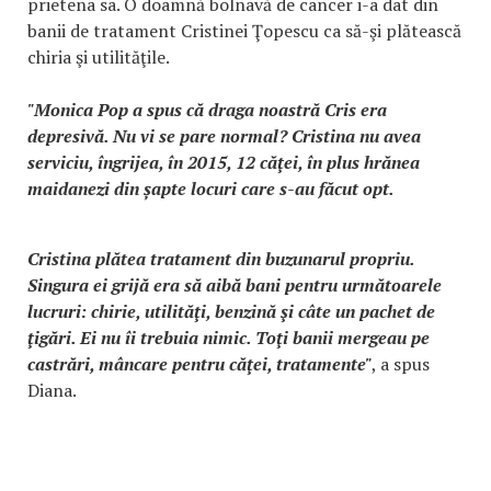
prietena sa. O doamnă bolnavă de cancer i-a dat din
banii de tratament Cristinei Ţopescu ca să-şi plătească
chiria şi utilităţile.
"Monica Pop a spus că draga noastră Cris era
depresivă. Nu vi se pare normal? Cristina nu avea
serviciu, îngrijea, în 2015, 12 căţei, în plus hrănea
maidanezi din șapte locuri care s-au făcut opt.
Cristina plătea tratament din buzunarul propriu.
Singura ei grijă era să aibă bani pentru următoarele
lucruri: chirie, utilităţi, benzină şi câte un pachet de
ţigări. Ei nu îi trebuia nimic. Toţi banii mergeau pe
castrări, mâncare pentru căţei, tratamente"
, a spus
Diana.