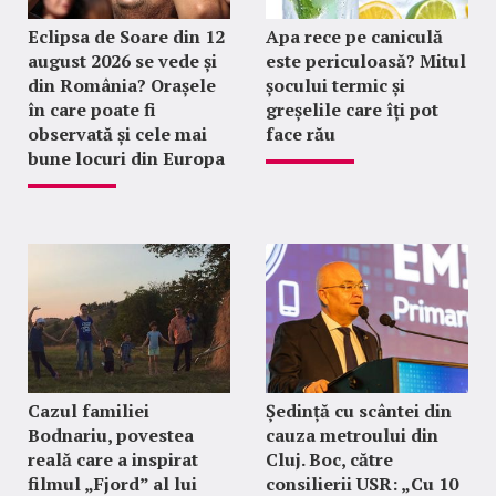
Eclipsa de Soare din 12
Apa rece pe caniculă
august 2026 se vede și
este periculoasă? Mitul
din România? Orașele
șocului termic și
în care poate fi
greșelile care îți pot
observată și cele mai
face rău
bune locuri din Europa
Cazul familiei
Ședință cu scântei din
Bodnariu, povestea
cauza metroului din
reală care a inspirat
Cluj. Boc, către
filmul „Fjord” al lui
consilierii USR: „Cu 10