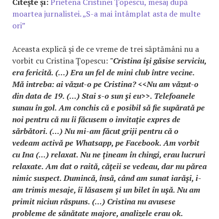
Citește și:
Prietena Cristinei Ţopescu, mesaj după
moartea jurnalistei. „S-a mai întâmplat asta de multe
ori”
Aceasta explică şi de ce vreme de trei săptămâni nu a
vorbit cu Cristina Ţopescu:
"Cristina îşi găsise serviciu,
era fericită. (...) Era un fel de mini club între vecine.
Mă intreba: ai văzut-o pe Cristina? <<Nu am văzut-o
din data de 19. (...) Stai s-o sun şi eu>>. Telefoanele
sunau în gol. Am conchis că e posibil să fie supărată pe
noi pentru că nu îi făcusem o invitaţie expres de
sărbători. (...) Nu mi-am făcut griji pentru că o
vedeam activă pe Whatsapp, pe Facebook. Am vorbit
cu Ina (...) relaxat. Nu ne ţineam în chingi, erau lucruri
relaxate. Am dat o raită, căţeii se vedeau, dar nu părea
nimic suspect. Dumincă, însă, când am sunat iarăşi, i-
am trimis mesaje, îi lăsasem şi un bilet în uşă. Nu am
primit niciun răspuns. (...) Cristina nu avusese
probleme de sănătate majore, analizele erau ok.