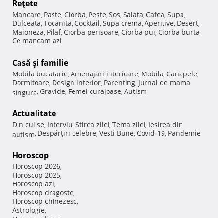
Reţete
Mancare
Paste
Ciorba
Peste
Sos
Salata
Cafea
Supa
,
,
,
,
,
,
,
,
Dulceata
Tocanita
Cocktail
Supa crema
Aperitive
Desert
,
,
,
,
,
,
Maioneza
Pilaf
Ciorba perisoare
Ciorba pui
Ciorba burta
,
,
,
,
,
Ce mancam azi
Casă şi familie
Mobila bucatarie
Amenajari interioare
Mobila
Canapele
,
,
,
,
Dormitoare
Design interior
Parenting
Jurnal de mama
,
,
,
Gravide
Femei curajoase
Autism
singura
,
,
,
Actualitate
Din culise
Interviu
Stirea zilei
Tema zilei
Iesirea din
,
,
,
,
Despărţiri celebre
Vesti Bune
Covid-19
Pandemie
autism
,
,
,
,
Horoscop
Horoscop 2026
,
Horoscop 2025
,
Horoscop azi
,
Horoscop dragoste
,
Horoscop chinezesc
,
Astrologie
,