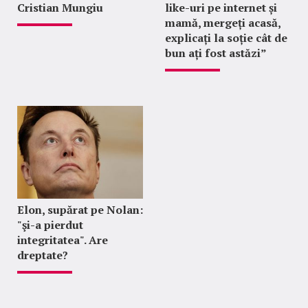
Cristian Mungiu
like-uri pe internet și
mamă, mergeți acasă,
explicați la soție cât de
bun ați fost astăzi”
Elon, supărat pe Nolan:
"şi-a pierdut
integritatea". Are
dreptate?