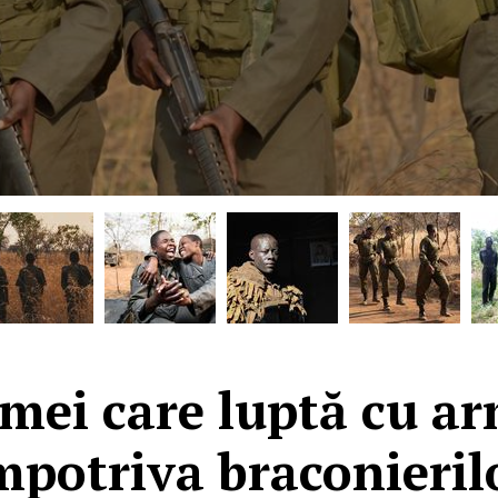
emei care luptă cu a
mpotriva braconieril