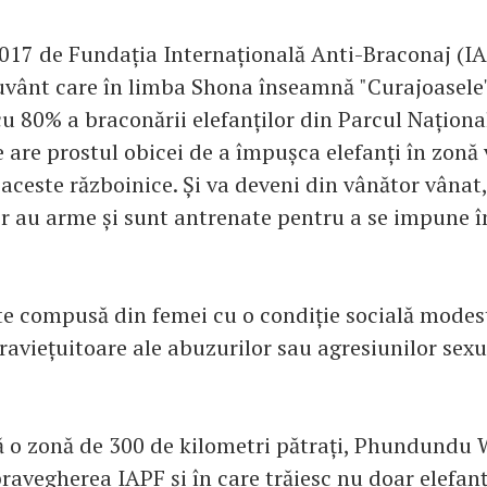
 2017 de Fundația Internațională Anti-Braconaj (IA
vânt care în limba Shona înseamnă "Curajoasele"
cu 80% a braconării elefanților din Parcul Națion
are prostul obicei de a împușca elefanți în zonă v
 aceste războinice. Și va deveni din vânător vânat
r au arme și sunt antrenate pentru a se impune î
e compusă din femei cu o condiție socială modes
raviețuitoare ale abuzurilor sau agresiunilor sexu
ă o zonă de 300 de kilometri pătrați, Phundundu W
ravegherea IAPF și în care trăiesc nu doar elefanți,