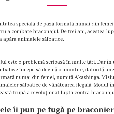
itatea specială de pază formată numai din femei,
tru a combate braconajul. De trei ani, acestea lu
 apăra animalele sălbatice.
jul este o problemă serioasă în multe țări. Dar în 
mbabwe începe să devină o amintire, datorită unei
formată numai din femei, numită Akashinga. Misi
imalelor sălbatice de vânătoarea ilegală. Modul în
eastă trupă a revoluționat lupta contra braconaju
ele îi pun pe fugă pe braconier