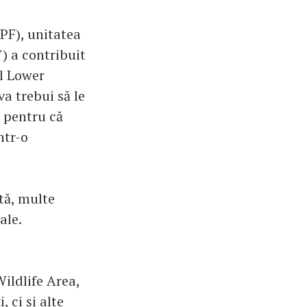
PF), unitatea
) a contribuit
al Lower
a trebui să le
, pentru că
ntr-o
tă, multe
ale.
ildlife Area,
 ci și alte