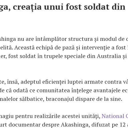
a, creația unui fost soldat din
hinga nu are întâmplător structura și modul de 
elită. Această echipă de pază și intervenție a fost 
 fost soldat în trupele speciale din Australia și 
e, însă, adeptul eficienței luptei armate contra v
rede că odată ce comunitatea înțelege avantajele e
malelor sălbatice, braconajul dispare de la sine.
agiu pentru realizările acestei unități,
National 
curt documentar despre Akashinga, difuzat pe 12 