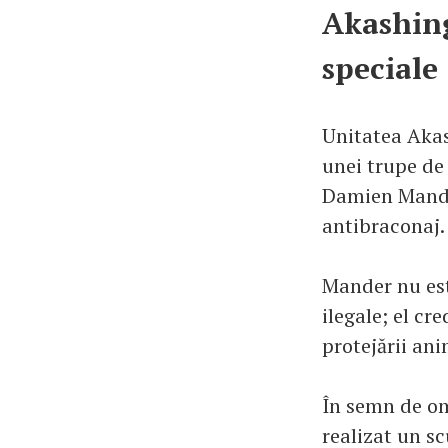
Akashing
speciale
Unitatea Akas
unei trupe de 
Damien Mander,
antibraconaj.
Mander nu est
ilegale; el c
protejării ani
În semn de om
realizat un s