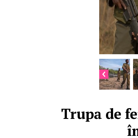
Trupa de f
î