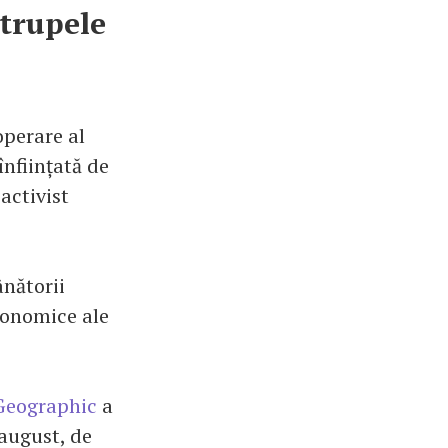
 trupele
operare al
înființată de
activist
ânătorii
conomice ale
Geographic
a
august, de