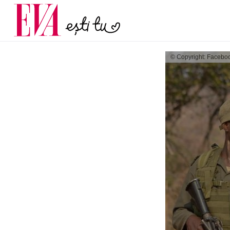
și 60 de ani. De ce te t
Carieră
pe măsură ce înaintez
Actualitate
© Copyright: Facebo