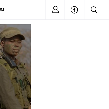
Nu ai cont?
Inregistreaza-
UM