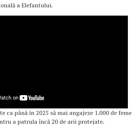
onală a Elefantului.
te ca până în 2025 să mai angajeze 1.000 de femei
tru a patrula încă 20 de arii protejate.