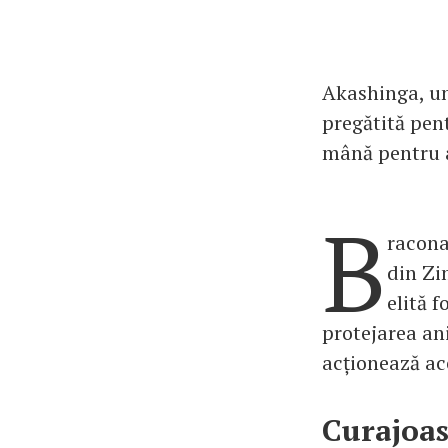
Akashinga, un
pregătită pen
mână pentru a
B
racona
din Zi
elită 
protejarea an
acționează ac
Curajoas