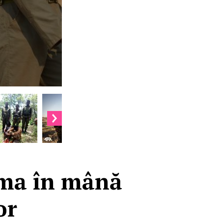
rma în mână
or