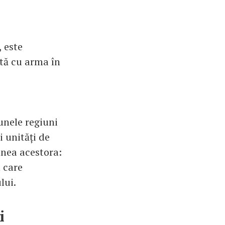
 este
ptă cu arma în
unele regiuni
 unități de
unea acestora:
 care
lui.
i