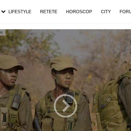
rezești mai des
Cât durează, cum te pregătești și cât
i în vârstă
de dureroasă este investigația
LIFESTYLE
RETETE
HOROSCOP
CITY
FOR
ok