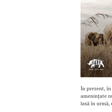
În prezent, î
amenințate nu 
lasă în urmă, 