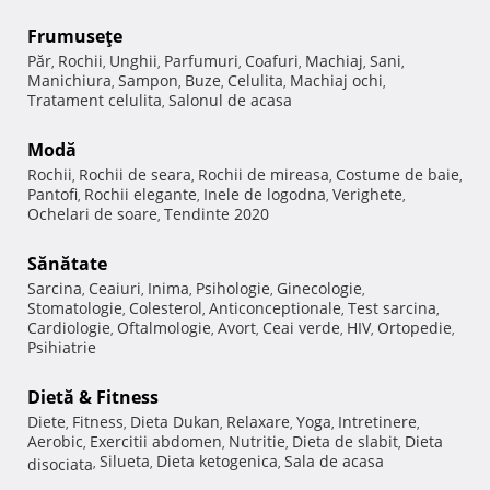
Frumuseţe
Păr
Rochii
Unghii
Parfumuri
Coafuri
Machiaj
Sani
,
,
,
,
,
,
,
Manichiura
Sampon
Buze
Celulita
Machiaj ochi
,
,
,
,
,
Tratament celulita
Salonul de acasa
,
Modă
Rochii
Rochii de seara
Rochii de mireasa
Costume de baie
,
,
,
,
Pantofi
Rochii elegante
Inele de logodna
Verighete
,
,
,
,
Ochelari de soare
Tendinte 2020
,
Sănătate
Sarcina
Ceaiuri
Inima
Psihologie
Ginecologie
,
,
,
,
,
Stomatologie
Colesterol
Anticonceptionale
Test sarcina
,
,
,
,
Cardiologie
Oftalmologie
Avort
Ceai verde
HIV
Ortopedie
,
,
,
,
,
,
Psihiatrie
Dietă & Fitness
Diete
Fitness
Dieta Dukan
Relaxare
Yoga
Intretinere
,
,
,
,
,
,
Aerobic
Exercitii abdomen
Nutritie
Dieta de slabit
Dieta
,
,
,
,
Silueta
Dieta ketogenica
Sala de acasa
disociata
,
,
,