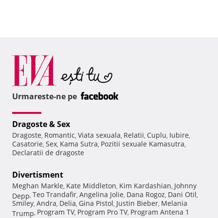
Urmareste-ne pe
Dragoste & Sex
Dragoste
Romantic
Viata sexuala
Relatii
Cuplu
Iubire
,
,
,
,
,
,
Casatorie
Sex
Kama Sutra
Pozitii sexuale Kamasutra
,
,
,
,
Declaratii de dragoste
Divertisment
Meghan Markle
Kate Middleton
Kim Kardashian
Johnny
,
,
,
Teo Trandafir
Angelina Jolie
Dana Rogoz
Dani Otil
Depp
,
,
,
,
,
Smiley
Andra
Delia
Gina Pistol
Justin Bieber
Melania
,
,
,
,
,
Program TV
Program Pro TV
Program Antena 1
Trump
,
,
,