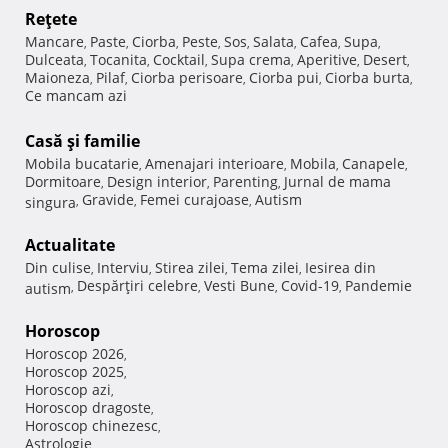
Reţete
Mancare
Paste
Ciorba
Peste
Sos
Salata
Cafea
Supa
,
,
,
,
,
,
,
,
Dulceata
Tocanita
Cocktail
Supa crema
Aperitive
Desert
,
,
,
,
,
,
Maioneza
Pilaf
Ciorba perisoare
Ciorba pui
Ciorba burta
,
,
,
,
,
Ce mancam azi
Casă şi familie
Mobila bucatarie
Amenajari interioare
Mobila
Canapele
,
,
,
,
Dormitoare
Design interior
Parenting
Jurnal de mama
,
,
,
Gravide
Femei curajoase
Autism
singura
,
,
,
Actualitate
Din culise
Interviu
Stirea zilei
Tema zilei
Iesirea din
,
,
,
,
Despărţiri celebre
Vesti Bune
Covid-19
Pandemie
autism
,
,
,
,
Horoscop
Horoscop 2026
,
Horoscop 2025
,
Horoscop azi
,
Horoscop dragoste
,
Horoscop chinezesc
,
Astrologie
,