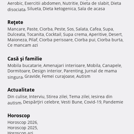
Aerobic
Exercitii abdomen
Nutritie
Dieta de slabit
Dieta
,
,
,
,
Silueta
Dieta ketogenica
Sala de acasa
disociata
,
,
,
Reţete
Mancare
Paste
Ciorba
Peste
Sos
Salata
Cafea
Supa
,
,
,
,
,
,
,
,
Dulceata
Tocanita
Cocktail
Supa crema
Aperitive
Desert
,
,
,
,
,
,
Maioneza
Pilaf
Ciorba perisoare
Ciorba pui
Ciorba burta
,
,
,
,
,
Ce mancam azi
Casă şi familie
Mobila bucatarie
Amenajari interioare
Mobila
Canapele
,
,
,
,
Dormitoare
Design interior
Parenting
Jurnal de mama
,
,
,
Gravide
Femei curajoase
Autism
singura
,
,
,
Actualitate
Din culise
Interviu
Stirea zilei
Tema zilei
Iesirea din
,
,
,
,
Despărţiri celebre
Vesti Bune
Covid-19
Pandemie
autism
,
,
,
,
Horoscop
Horoscop 2026
,
Horoscop 2025
,
Horoscop azi
,