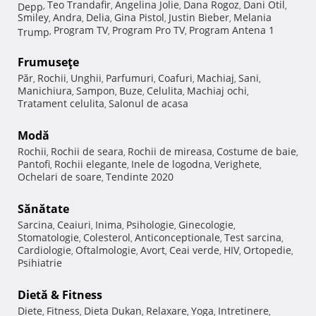
Teo Trandafir
Angelina Jolie
Dana Rogoz
Dani Otil
Depp
,
,
,
,
,
Smiley
Andra
Delia
Gina Pistol
Justin Bieber
Melania
,
,
,
,
,
Program TV
Program Pro TV
Program Antena 1
Trump
,
,
,
Frumuseţe
Păr
Rochii
Unghii
Parfumuri
Coafuri
Machiaj
Sani
,
,
,
,
,
,
,
Manichiura
Sampon
Buze
Celulita
Machiaj ochi
,
,
,
,
,
Tratament celulita
Salonul de acasa
,
Modă
Rochii
Rochii de seara
Rochii de mireasa
Costume de baie
,
,
,
,
Pantofi
Rochii elegante
Inele de logodna
Verighete
,
,
,
,
Ochelari de soare
Tendinte 2020
,
Sănătate
Sarcina
Ceaiuri
Inima
Psihologie
Ginecologie
,
,
,
,
,
Stomatologie
Colesterol
Anticonceptionale
Test sarcina
,
,
,
,
Cardiologie
Oftalmologie
Avort
Ceai verde
HIV
Ortopedie
,
,
,
,
,
,
Psihiatrie
Dietă & Fitness
Diete
Fitness
Dieta Dukan
Relaxare
Yoga
Intretinere
,
,
,
,
,
,