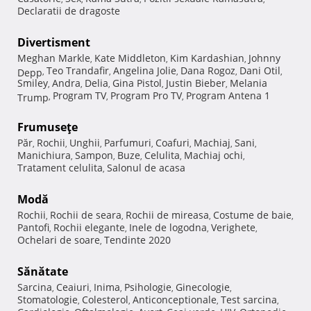
Declaratii de dragoste
Divertisment
Meghan Markle
Kate Middleton
Kim Kardashian
Johnny
,
,
,
Teo Trandafir
Angelina Jolie
Dana Rogoz
Dani Otil
Depp
,
,
,
,
,
Smiley
Andra
Delia
Gina Pistol
Justin Bieber
Melania
,
,
,
,
,
Program TV
Program Pro TV
Program Antena 1
Trump
,
,
,
Frumuseţe
Păr
Rochii
Unghii
Parfumuri
Coafuri
Machiaj
Sani
,
,
,
,
,
,
,
Manichiura
Sampon
Buze
Celulita
Machiaj ochi
,
,
,
,
,
Tratament celulita
Salonul de acasa
,
Modă
Rochii
Rochii de seara
Rochii de mireasa
Costume de baie
,
,
,
,
Pantofi
Rochii elegante
Inele de logodna
Verighete
,
,
,
,
Ochelari de soare
Tendinte 2020
,
Sănătate
Sarcina
Ceaiuri
Inima
Psihologie
Ginecologie
,
,
,
,
,
Stomatologie
Colesterol
Anticonceptionale
Test sarcina
,
,
,
,