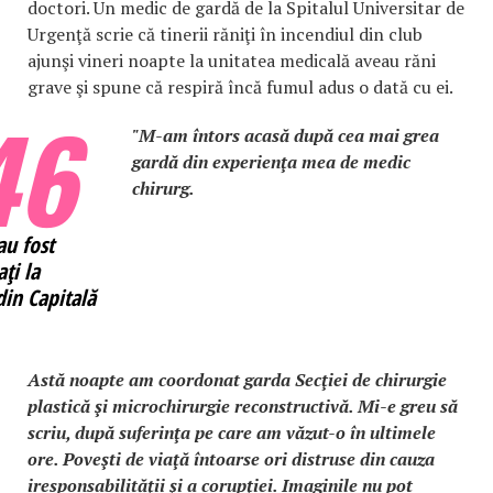
doctori. Un medic de gardă de la Spitalul Universitar de
Urgenţă scrie că tinerii răniţi în incendiul din club
ajunşi vineri noapte la unitatea medicală aveau răni
grave şi spune că respiră încă fumul adus o dată cu ei.
46
"M-am întors acasă după cea mai grea
gardă din experienţa mea de medic
chirurg.
au fost
ţi la
din Capitală
Astă noapte am coordonat garda Secţiei de chirurgie
plastică şi microchirurgie reconstructivă. Mi-e greu să
scriu, după suferinţa pe care am văzut-o în ultimele
ore. Poveşti de viaţă întoarse ori distruse din cauza
iresponsabilităţii şi a corupţiei. Imaginile nu pot