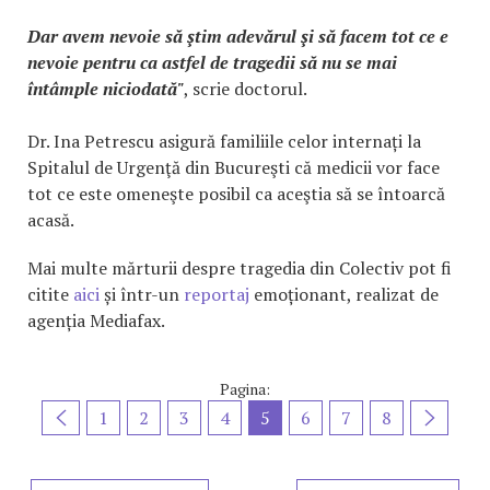
Dar avem nevoie să ştim adevărul şi să facem tot ce e
nevoie pentru ca astfel de tragedii să nu se mai
întâmple niciodată"
, scrie doctorul.
Dr. Ina Petrescu asigură familiile celor internați la
Spitalul de Urgenţă din Bucureşti că medicii vor face
tot ce este omeneşte posibil ca aceştia să se întoarcă
acasă.
Mai multe mărturii despre tragedia din Colectiv pot fi
citite
aici
și într-un
reportaj
emoționant, realizat de
agenția Mediafax.
Pagina:
1
2
3
4
5
6
7
8