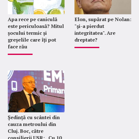
Apa rece pe caniculă
Elon, supărat pe Nolan:
este periculoasă? Mitul
"şi-a pierdut
șocului termic și
integritatea". Are
greșelile care îți pot
dreptate?
face rău
Ședință cu scântei din
cauza metroului din
Cluj. Boc, către
consilierii USR: „Cu 10