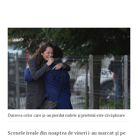
Durerea celor care şi-au pierdut rudele şi prietenii este răvăşitoare
Scenele ireale din noaptea de vineri i-au marcat și pe