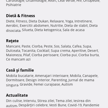
Cardiologie
Oftalmologie
Avort
Ceai verde
HIV
Ortopedie
,
,
,
,
,
,
Psihiatrie
Dietă & Fitness
Diete
Fitness
Dieta Dukan
Relaxare
Yoga
Intretinere
,
,
,
,
,
,
Aerobic
Exercitii abdomen
Nutritie
Dieta de slabit
Dieta
,
,
,
,
Silueta
Dieta ketogenica
Sala de acasa
disociata
,
,
,
Reţete
Mancare
Paste
Ciorba
Peste
Sos
Salata
Cafea
Supa
,
,
,
,
,
,
,
,
Dulceata
Tocanita
Cocktail
Supa crema
Aperitive
Desert
,
,
,
,
,
,
Maioneza
Pilaf
Ciorba perisoare
Ciorba pui
Ciorba burta
,
,
,
,
,
Ce mancam azi
Casă şi familie
Mobila bucatarie
Amenajari interioare
Mobila
Canapele
,
,
,
,
Dormitoare
Design interior
Parenting
Jurnal de mama
,
,
,
Gravide
Femei curajoase
Autism
singura
,
,
,
Actualitate
Din culise
Interviu
Stirea zilei
Tema zilei
Iesirea din
,
,
,
,
Despărţiri celebre
Vesti Bune
Covid-19
Pandemie
autism
,
,
,
,