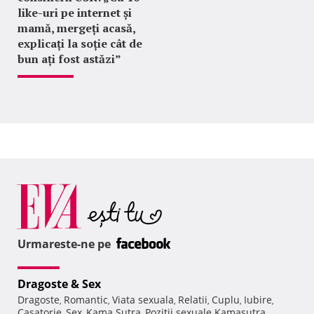
like-uri pe internet și
mamă, mergeți acasă,
explicați la soție cât de
bun ați fost astăzi”
Urmareste-ne pe
Dragoste & Sex
Dragoste
Romantic
Viata sexuala
Relatii
Cuplu
Iubire
,
,
,
,
,
,
Casatorie
Sex
Kama Sutra
Pozitii sexuale Kamasutra
,
,
,
,