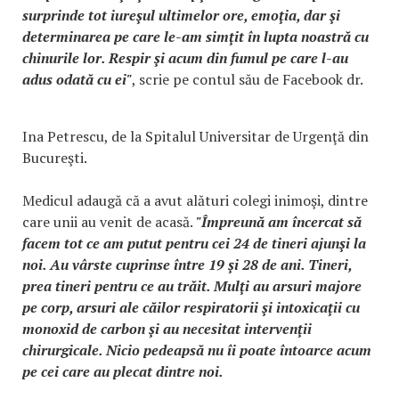
surprinde tot iureşul ultimelor ore, emoţia, dar şi
determinarea pe care le-am simţit în lupta noastră cu
chinurile lor. Respir şi acum din fumul pe care l-au
adus odată cu ei"
, scrie pe contul său de Facebook dr.
Ina Petrescu, de la Spitalul Universitar de Urgenţă din
Bucureşti.
Medicul adaugă că a avut alături colegi inimoşi, dintre
care unii au venit de acasă.
"Împreună am încercat să
facem tot ce am putut pentru cei 24 de tineri ajunşi la
noi. Au vârste cuprinse între 19 şi 28 de ani. Tineri,
prea tineri pentru ce au trăit. Mulţi au arsuri majore
pe corp, arsuri ale căilor respiratorii şi intoxicaţii cu
monoxid de carbon şi au necesitat intervenţii
chirurgicale. Nicio pedeapsă nu îi poate întoarce acum
pe cei care au plecat dintre noi.