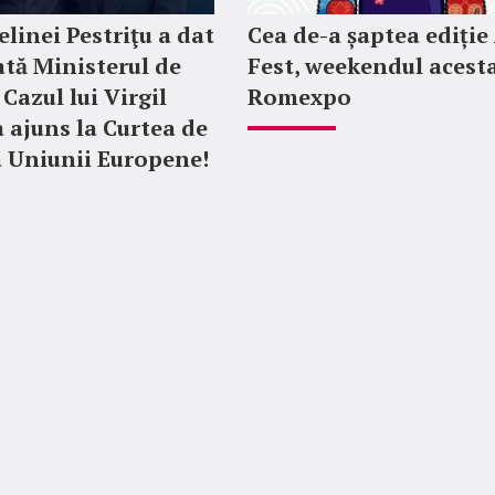
elinei Pestriţu a dat
Cea de-a șaptea ediție
ată Ministerul de
Fest, weekendul acesta
Cazul lui Virgil
Romexpo
a ajuns la Curtea de
 a Uniunii Europene!