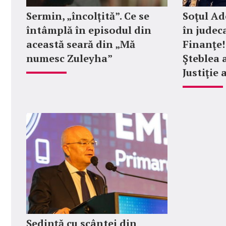
Sermin, „încolțită”. Ce se
Soţul Ad
întâmplă în episodul din
în judec
această seară din „Mă
Finanţe! 
numesc Zuleyha”
Şteblea 
Justiţie
Ședință cu scântei din