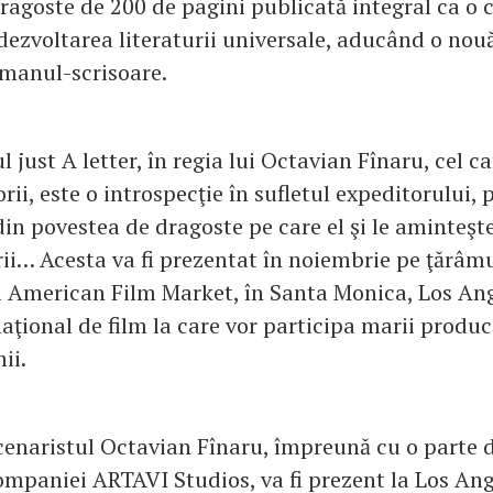
ragoste de 200 de pagini publicată integral ca o 
dezvoltarea literaturii universale, aducând o nouă
omanul-scrisoare.
 just A letter, în regia lui Octavian Fînaru, cel 
sorii, este o introspecţie în sufletul expeditorului
n povestea de dragoste pe care el şi le aminteşt
sorii… Acesta va fi prezentat în noiembrie pe ţărâ
ul American Film Market, în Santa Monica, Los Ang
naţional de film la care vor participa marii produc
umii.
scenaristul Octavian Fînaru, împreună cu o parte 
ompaniei ARTAVI Studios, va fi prezent la Los Ang