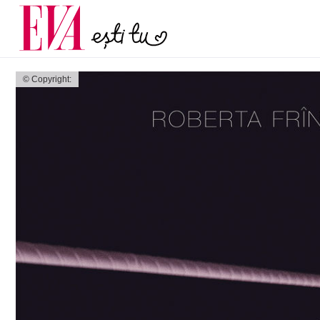
menopauză și când ar t
Carieră
la medic
Actualitate
© Copyright: