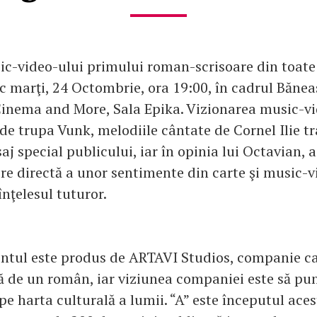
c-video-ului primului roman-scrisoare din toate 
loc marţi, 24 Octombrie, ora 19:00, în cadrul Băn
Cinema and More, Sala Epika. Vizionarea music-vid
e trupa Vunk, melodiile cântate de Cornel Ilie 
j special publicului, iar în opinia lui Octavian, 
ire directă a unor sentimente din carte şi music-v
nţelesul tuturor.
ntul este produs de ARTAVI Studios, companie c
ă de un român, iar viziunea companiei este să p
pe harta culturală a lumii. “A” este începutul aces