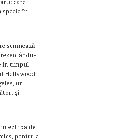
carte care
 specie în
care semnează
, prezentându-
e în timpul
mul Hollywood-
eles, un
ători şi
din echipa de
eles, pentru a