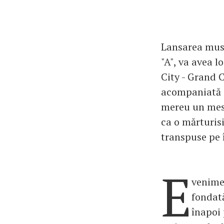
Lansarea musi
"A", va avea 
City - Grand 
acompaniată d
mereu un mesa
ca o mărturis
transpuse pe î
E
venime
fondat
înapoi 