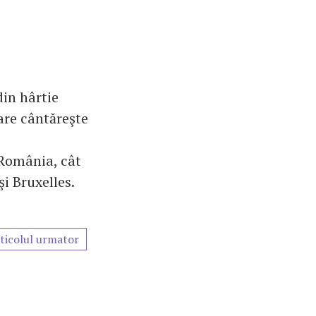
din hârtie
are cântăreşte
 România, cât
şi Bruxelles.
ticolul urmator