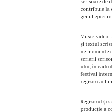
scrisoare de d
contribuie la 
genul epic: r
Music-video-ul
şi textul scri
ne momente di
scrierii scri
ului, în cadr
festival inter
regizori ai l
Regizorul şi 
producţie a c