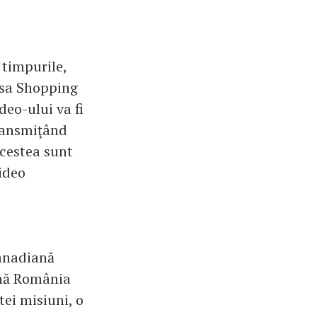
timpurile,
easa Shopping
eo-ului va fi
transmiţând
acestea sunt
ideo
anadiană
ună România
tei misiuni, o