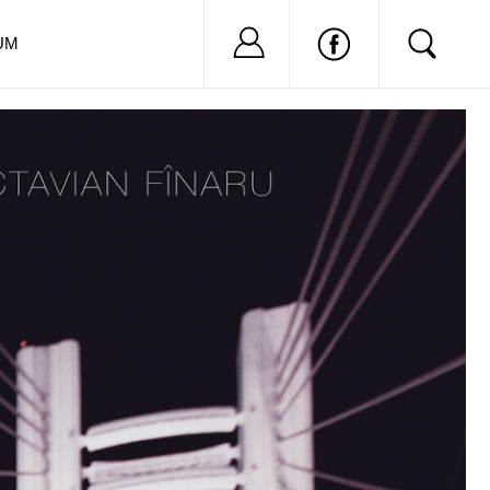
Nu ai cont?
Inregistreaza-
UM