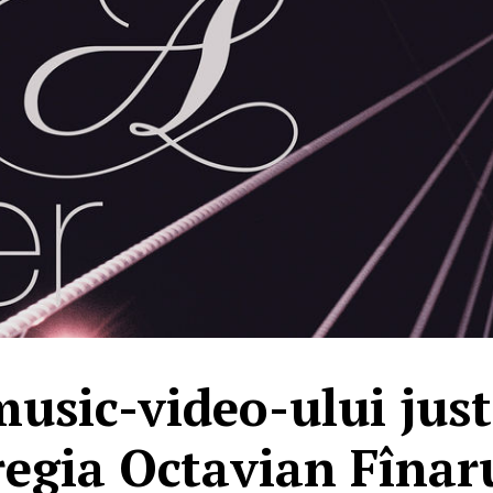
usic-video-ului just 
regia Octavian Fînar