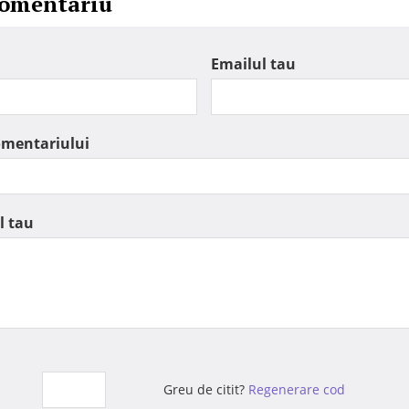
comentariu
Emailul tau
omentariului
l tau
Greu de citit?
Regenerare cod