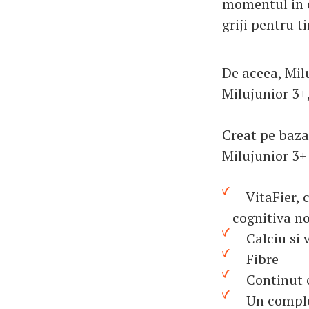
momentul in c
griji pentru ti
De aceea, Mil
Milujunior 3+,
Creat pe baza 
Milujunior 3+
VitaFier, co
cognitiva n
Calciu si v
Fibre
Continut ec
Un complex 