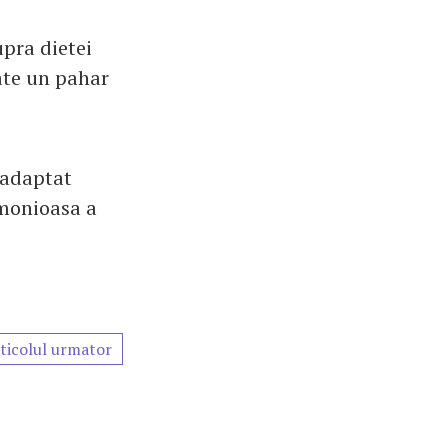
upra dietei
cate un pahar
e adaptat
rmonioasa a
ticolul urmator