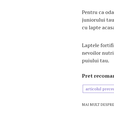
Pentru ca odat
juniorului tau
cu lapte acasa
Laptele fortif
nevoilor nutri
puiului tau.
Pret recoman
articolul prece
MAI MULT DESPRE