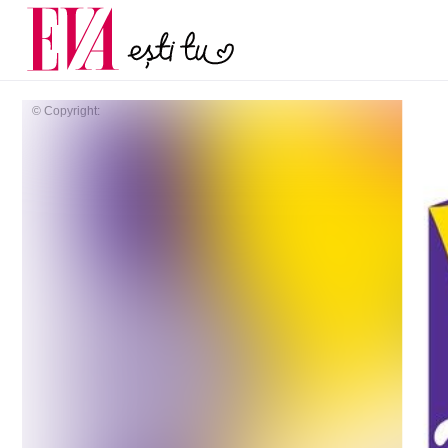
menopauză și când ar t
Carieră
la medic
Actualitate
© Copyright: