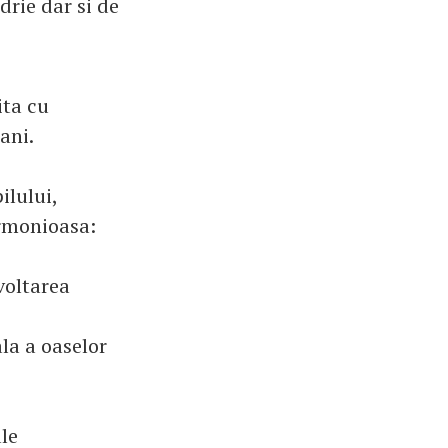
rie dar si de
ita cu
 ani.
ilului,
armonioasa:
voltarea
la a oaselor
le