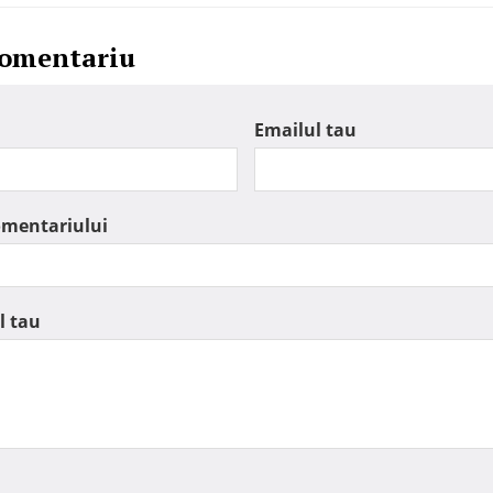
comentariu
Emailul tau
omentariului
l tau