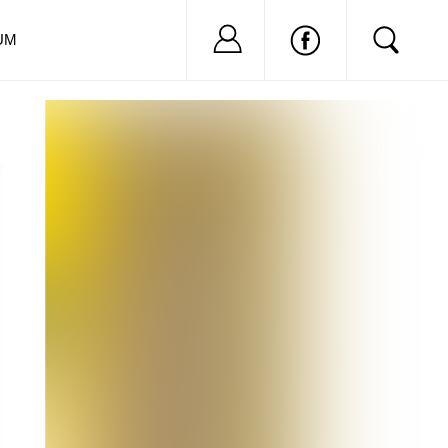
Nu ai cont?
Inregistreaza-
UM