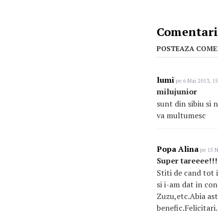
Comentarii
POSTEAZA COME
lumi
pe 6 Mai 2013, 15
milujunior
sunt din sibiu si
va multumesc
Popa Alina
pe 15 N
Super tareeee!!!
Stiti de cand tot
si i-am dat in co
Zuzu,etc.Abia ast
benefic.Felicitari.