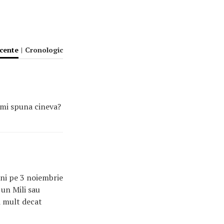
ecente
|
Cronologic
a-mi spuna cineva?
ani pe 3 noiembrie
un Mili sau
i mult decat