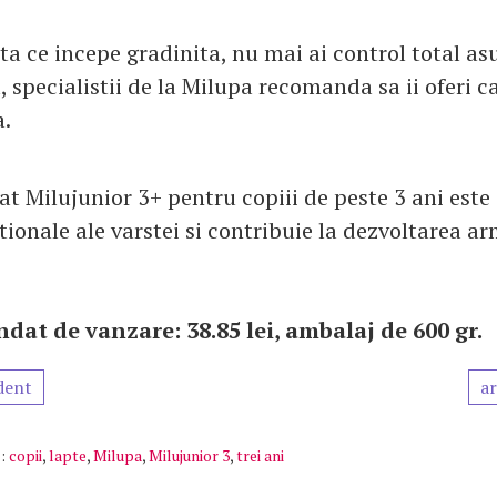
a ce incepe gradinita, nu mai ai control total as
, specialistii de la Milupa recomanda sa ii oferi 
.
iat Milujunior 3+ pentru copiii de peste 3 ani est
tionale ale varstei si contribuie la dezvoltarea a
dat de vanzare: 38.85 lei, ambalaj de 600 gr.
dent
ar
:
copii
,
lapte
,
Milupa
,
Milujunior 3
,
trei ani