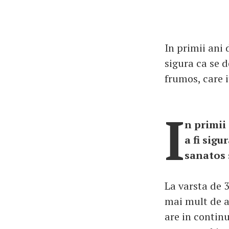
In primii ani 
sigura ca se 
frumos, care i
I
n primii 
a fi sig
sanatos s
La varsta de 3
mai mult de al
are in continu