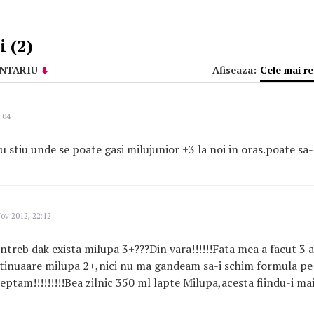
 (2)
NTARIU
Afiseaza:
Cele mai r
:04
 nu stiu unde se poate gasi milujunior +3 la noi in oras.poate s
ov 2012, 22:12
 intreb dak exista milupa 3+???Din vara!!!!!!Fata mea a facut 3 
ntinuaare milupa 2+,nici nu ma gandeam sa-i schim formula pe 
eptam!!!!!!!!!Bea zilnic 350 ml lapte Milupa,acesta fiindu-i ma