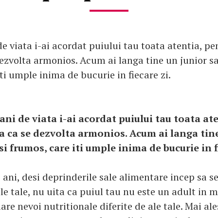
de viata i-ai acordat puiului tau toata atentia, pen
dezvolta armonios. Acum ai langa tine un junior s
ti umple inima de bucurie in fiecare zi.
ani de viata i-ai acordat puiului tau toata at
ura ca se dezvolta armonios. Acum ai langa tin
i frumos, care iti umple inima de bucurie in f
 ani, desi deprinderile sale alimentare incep sa s
e tale, nu uita ca puiul tau nu este un adult in m
are nevoi nutritionale diferite de ale tale. Mai ale