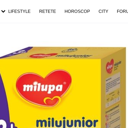
rebui să mergi
și 60 de ani. De ce te trezești mai des
pe măsură ce înaintezi în vârstă
LIFESTYLE
RETETE
HOROSCOP
CITY
FOR