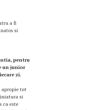
tru a fi
anatos si
entia, pentru
e un junior
iecare zi.
e apropie tot
iniatura si
s ca este