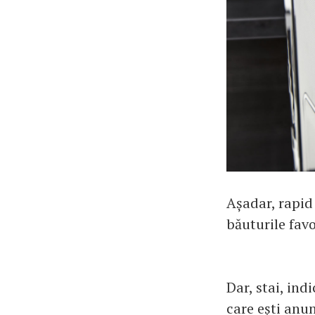
Așadar, rapid 
băuturile favo
Dar, stai, ind
care ești anu