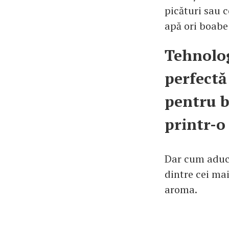
picături sau c
apă ori boabe 
Tehnolog
perfect
pentru b
printr-o
Dar cum aduce
dintre cei mai
aroma.