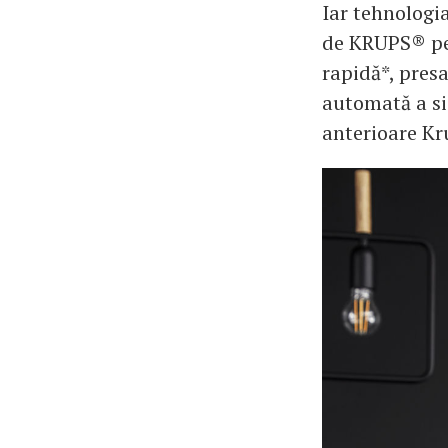
Iar tehnologi
de KRUPS® pen
rapidă*, presa
automată a si
anterioare Kr