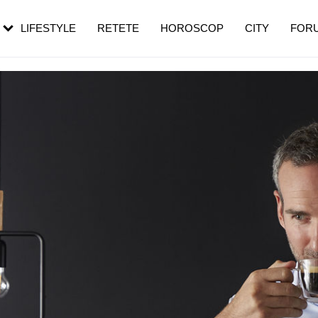
rezești mai des
Cât durează, cum te pregătești și cât
i în vârstă
de dureroasă este investigația
LIFESTYLE
RETETE
HOROSCOP
CITY
FOR