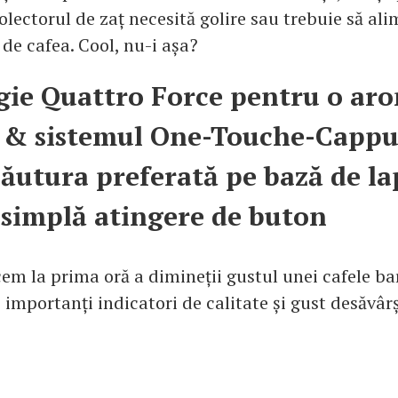
olectorul de zaț necesită golire sau trebuie să al
de cafea. Cool, nu-i așa?
ie Quattro Force pentru o ar
ă & sistemul One-Touche-Capp
ăutura preferată pe bază de la
 simplă atingere de buton
m la prima oră a dimineții gustul unei cafele ba
 importanți indicatori de calitate și gust desăvârș