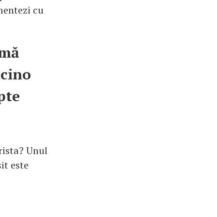
imentezi cu
omă
ucino
pte
rista? Unul
it este