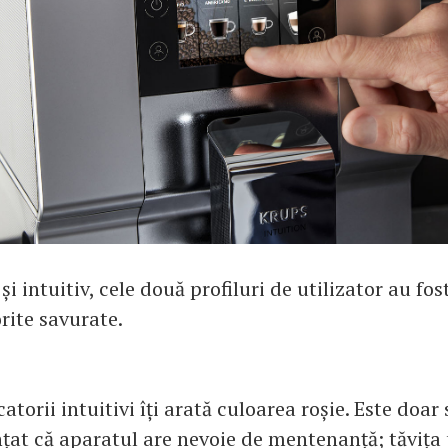
și intuitiv, cele două profiluri de utilizator au fost
rite savurate.
icatorii intuitivi îți arată culoarea roșie. Este doa
nțat că aparatul are nevoie de mentenanță; tăvița