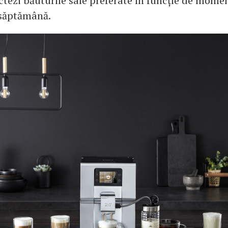
lectezi băuturile sale preferate în funcție de momen
 săptămână.