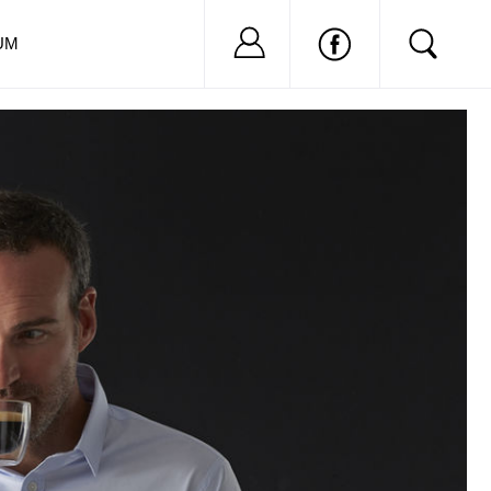
Nu ai cont?
Inregistreaza-
UM