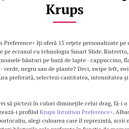
Krups
 Preference+ îți oferă 15 rețete personalizate pe c
de pe ecranul cu tehnologia Smart Slide. Ristretto,
moasele băuturi pe bază de lapte - cappuccino, fla
- verde, negru sau de plante? Deci, swipe left, swi
ra preferată, selectezi cantitatea, intensitatea și
ei să pictezi în culori diminețile celui drag, fă-i o
zează-i profilul
Krups Intuition Preference+
. Alba
rtocaliu, alegi culoarea care îl reprezintă, scrii 