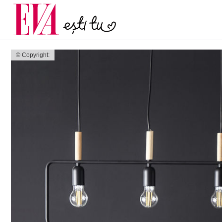
și 60 de ani. De ce te t
Carieră
pe măsură ce înaintez
Actualitate
© Copyright: