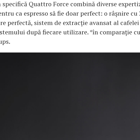
a specifică Quattro Force combină diverse experti
tru ca espresso să fie doar perfect: o râşnire c
re perfectă, sistem de extracție avansat al cafelei 
stemului după fiecare utilizare. *în comparație c
ups.