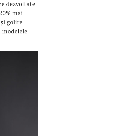
ze dezvoltate
u 20% mai
și golire
u modelele