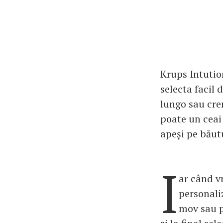
Krups Intution
selecta facil 
lungo sau cre
poate un ceai 
apeși pe băutu
I
ar când vr
personali
mov sau po