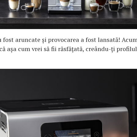
au fost aruncate și provocarea a fost lansată! Acu
că așa cum vrei să fii răsfățată, creându-ți profilu