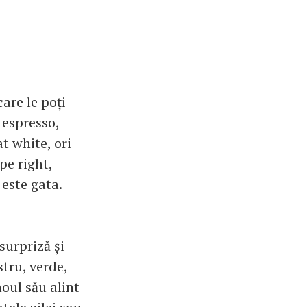
are le poți
 espresso,
t white, ori
pe right,
 este gata.
 surpriză și
stru, verde,
noul său alint