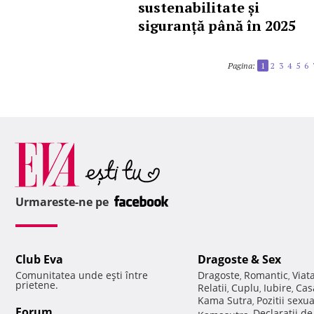
sustenabilitate și
siguranță până în 2025
Pagina:
1
2
3
4
5
6
Urmareste-ne pe
Club Eva
Dragoste & Sex
Comunitatea unde eşti între
Dragoste
Romantic
Viat
,
,
prietene.
Relatii
Cuplu
Iubire
Cas
,
,
,
Kama Sutra
Pozitii sexu
,
Forum
Declaratii d
Kamasutra
,