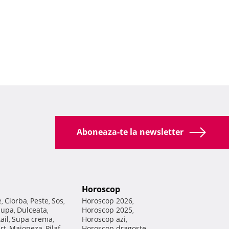
Aboneaza-te la newsletter
Horoscop
e
Ciorba
Peste
Sos
Horoscop 2026
,
,
,
,
,
Supa
Dulceata
Horoscop 2025
,
,
,
ail
Supa crema
Horoscop azi
,
,
,
rt
Maioneza
Pilaf
Horoscop dragoste
,
,
,
,