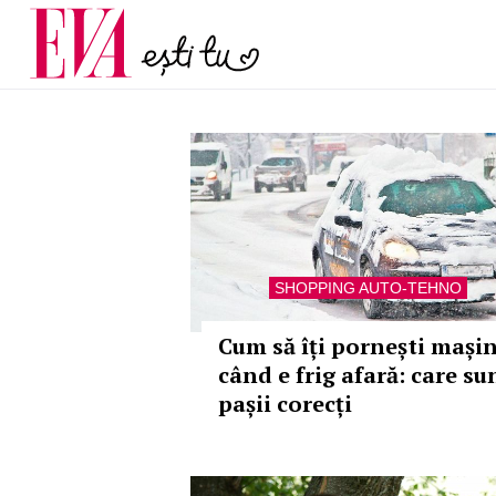
și 60 de ani. De ce te t
Carieră
pe măsură ce înaintez
Actualitate
SHOPPING AUTO-TEHNO
Cum să îți pornești mași
când e frig afară: care su
pașii corecți