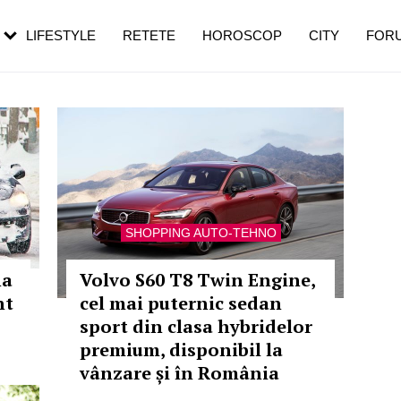
rezești mai des
Cât durează, cum te pregătești și cât
i în vârstă
de dureroasă este investigația
LIFESTYLE
RETETE
HOROSCOP
CITY
FOR
SHOPPING AUTO-TEHNO
na
Volvo S60 T8 Twin Engine,
nt
cel mai puternic sedan
sport din clasa hybridelor
premium, disponibil la
vânzare și în România