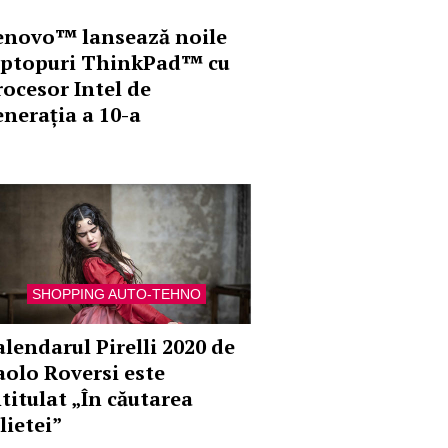
enovo™ lansează noile
aptopuri ThinkPad™ cu
rocesor Intel de
enerația a 10-a
SHOPPING AUTO-TEHNO
alendarul Pirelli 2020 de
aolo Roversi este
ntitulat „În căutarea
lietei”