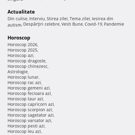
Actualitate
Din culise
Interviu
Stirea zilei
Tema zilei
Iesirea din
,
,
,
,
Despărţiri celebre
Vesti Bune
Covid-19
Pandemie
autism
,
,
,
,
Horoscop
Horoscop 2026
,
Horoscop 2025
,
Horoscop azi
,
Horoscop dragoste
,
Horoscop chinezesc
,
Astrologie
,
Horoscop lunar
,
Horoscop rac azi
,
Horoscop gemeni azi
,
Horoscop fecioara azi
,
Horoscop taur azi
,
Horoscop capricorn azi
,
Horoscop scorpion azi
,
Horoscop sagetator azi
,
Horoscop varsator azi
,
Horoscop pesti azi
,
Horoscop leu azi
,