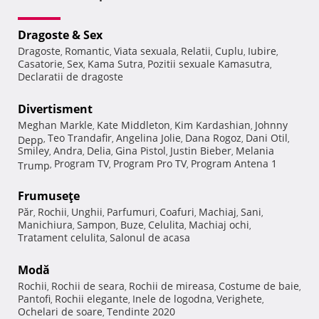
Dragoste & Sex
Dragoste
Romantic
Viata sexuala
Relatii
Cuplu
Iubire
,
,
,
,
,
,
Casatorie
Sex
Kama Sutra
Pozitii sexuale Kamasutra
,
,
,
,
Declaratii de dragoste
Divertisment
Meghan Markle
Kate Middleton
Kim Kardashian
Johnny
,
,
,
Teo Trandafir
Angelina Jolie
Dana Rogoz
Dani Otil
Depp
,
,
,
,
,
Smiley
Andra
Delia
Gina Pistol
Justin Bieber
Melania
,
,
,
,
,
Program TV
Program Pro TV
Program Antena 1
Trump
,
,
,
Frumuseţe
Păr
Rochii
Unghii
Parfumuri
Coafuri
Machiaj
Sani
,
,
,
,
,
,
,
Manichiura
Sampon
Buze
Celulita
Machiaj ochi
,
,
,
,
,
Tratament celulita
Salonul de acasa
,
Modă
Rochii
Rochii de seara
Rochii de mireasa
Costume de baie
,
,
,
,
Pantofi
Rochii elegante
Inele de logodna
Verighete
,
,
,
,
Ochelari de soare
Tendinte 2020
,