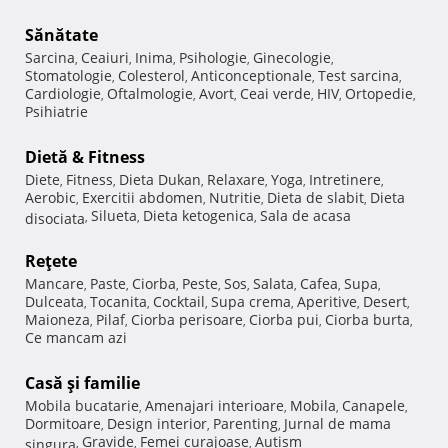
Sănătate
Sarcina
Ceaiuri
Inima
Psihologie
Ginecologie
,
,
,
,
,
Stomatologie
Colesterol
Anticonceptionale
Test sarcina
,
,
,
,
Cardiologie
Oftalmologie
Avort
Ceai verde
HIV
Ortopedie
,
,
,
,
,
,
Psihiatrie
Dietă & Fitness
Diete
Fitness
Dieta Dukan
Relaxare
Yoga
Intretinere
,
,
,
,
,
,
Aerobic
Exercitii abdomen
Nutritie
Dieta de slabit
Dieta
,
,
,
,
Silueta
Dieta ketogenica
Sala de acasa
disociata
,
,
,
Reţete
Mancare
Paste
Ciorba
Peste
Sos
Salata
Cafea
Supa
,
,
,
,
,
,
,
,
Dulceata
Tocanita
Cocktail
Supa crema
Aperitive
Desert
,
,
,
,
,
,
Maioneza
Pilaf
Ciorba perisoare
Ciorba pui
Ciorba burta
,
,
,
,
,
Ce mancam azi
Casă şi familie
Mobila bucatarie
Amenajari interioare
Mobila
Canapele
,
,
,
,
Dormitoare
Design interior
Parenting
Jurnal de mama
,
,
,
Gravide
Femei curajoase
Autism
singura
,
,
,