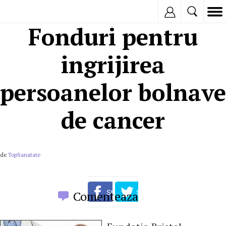
Inregistreaza
Fonduri pentru
ingrijirea
persoanelor bolnave
de cancer
de
TopSanatate
Comenteaza