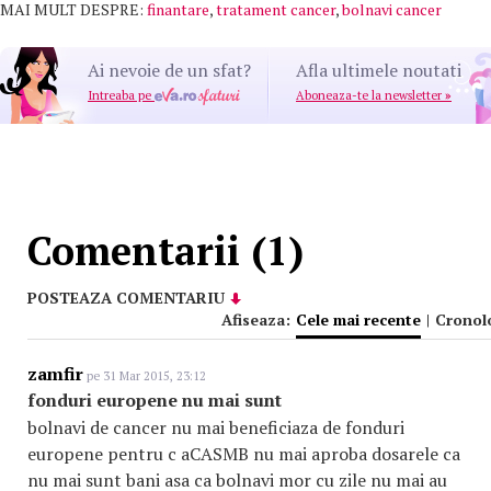
MAI MULT DESPRE:
finantare
,
tratament cancer
,
bolnavi cancer
Ai nevoie de un sfat?
Afla ultimele noutati
Intreaba pe
Aboneaza-te la newsletter
»
Comentarii (1)
POSTEAZA COMENTARIU
Afiseaza:
Cele mai recente
|
Cronol
zamfir
pe 31 Mar 2015, 23:12
fonduri europene nu mai sunt
bolnavi de cancer nu mai beneficiaza de fonduri
europene pentru c aCASMB nu mai aproba dosarele ca
nu mai sunt bani asa ca bolnavi mor cu zile nu mai au