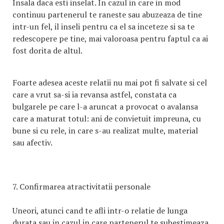
Insala daca esti inselat. In cazul in care in mod
continuu partenerul te raneste sau abuzeaza de tine
intr-un fel, il inseli pentru ca el sa inceteze si sa te
redescopere pe tine, mai valoroasa pentru faptul ca ai
fost dorita de altul.
Foarte adesea aceste relatii nu mai pot fi salvate si cel
care a vrut sa-si ia revansa astfel, constata ca
bulgarele pe care l-a aruncat a provocat o avalansa
care a maturat totul: ani de convietuit impreuna, cu
bune si cu rele, in care s-au realizat multe, material
sau afectiv.
7. Confirmarea atractivitatii personale
Uneori, atunci cand te afli intr-o relatie de lunga
durata sau in cazul in care partenerul te subestimeaza,