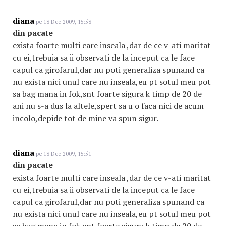
diana
pe 18 Dec 2009, 15:58
din pacate
exista foarte multi care inseala ,dar de ce v-ati maritat
cu ei,trebuia sa ii observati de la inceput ca le face
capul ca girofarul,dar nu poti generaliza spunand ca
nu exista nici unul care nu inseala,eu pt sotul meu pot
sa bag mana in fok,snt foarte sigura k timp de 20 de
ani nu s-a dus la altele,spert sa u o faca nici de acum
incolo,depide tot de mine va spun sigur.
diana
pe 18 Dec 2009, 15:51
din pacate
exista foarte multi care inseala ,dar de ce v-ati maritat
cu ei,trebuia sa ii observati de la inceput ca le face
capul ca girofarul,dar nu poti generaliza spunand ca
nu exista nici unul care nu inseala,eu pt sotul meu pot