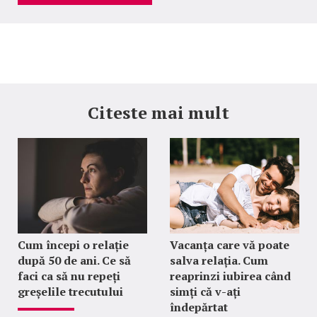
Citeste mai mult
Cum începi o relație
Vacanța care vă poate
după 50 de ani. Ce să
salva relația. Cum
faci ca să nu repeți
reaprinzi iubirea când
greșelile trecutului
simți că v-ați
îndepărtat