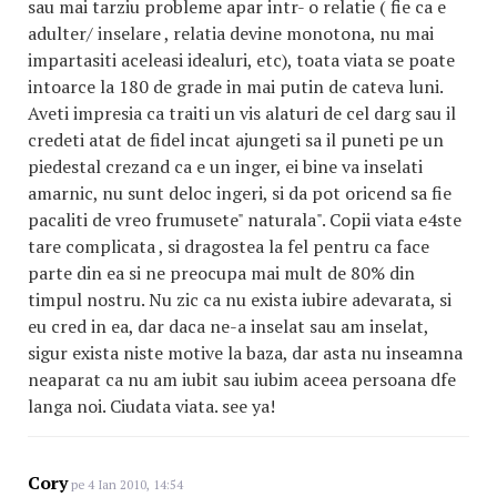
sau mai tarziu probleme apar intr- o relatie ( fie ca e
adulter/ inselare , relatia devine monotona, nu mai
impartasiti aceleasi idealuri, etc), toata viata se poate
intoarce la 180 de grade in mai putin de cateva luni.
Aveti impresia ca traiti un vis alaturi de cel darg sau il
credeti atat de fidel incat ajungeti sa il puneti pe un
piedestal crezand ca e un inger, ei bine va inselati
amarnic, nu sunt deloc ingeri, si da pot oricend sa fie
pacaliti de vreo frumusete" naturala". Copii viata e4ste
tare complicata , si dragostea la fel pentru ca face
parte din ea si ne preocupa mai mult de 80% din
timpul nostru. Nu zic ca nu exista iubire adevarata, si
eu cred in ea, dar daca ne-a inselat sau am inselat,
sigur exista niste motive la baza, dar asta nu inseamna
neaparat ca nu am iubit sau iubim aceea persoana dfe
langa noi. Ciudata viata. see ya!
Cory
pe 4 Ian 2010, 14:54