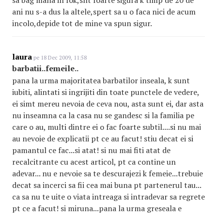
sa bag mana in fok,snt foarte sigura k timp de 20 de
ani nu s-a dus la altele,spert sa u o faca nici de acum
incolo,depide tot de mine va spun sigur.
laura
pe 18 Dec 2009, 11:58
barbatii..femeile..
pana la urma majoritatea barbatilor inseala, k sunt
iubiti, alintati si ingrijiti din toate punctele de vedere,
ei simt mereu nevoia de ceva nou, asta sunt ei, dar asta
nu inseamna ca la casa nu se gandesc si la familia pe
care o au, multi dintre ei o fac foarte subtil....si nu mai
au nevoie de explicatii pt ce au facut! stiu decat ei si
pamantul ce fac...si atat! si nu mai fiti atat de
recalcitrante cu acest articol, pt ca contine un
adevar... nu e nevoie sa te descurajezi k femeie...trebuie
decat sa incerci sa fii cea mai buna pt partenerul tau...
ca sa nu te uite o viata intreaga si intradevar sa regrete
pt ce a facut! si miruna...pana la urma greseala e