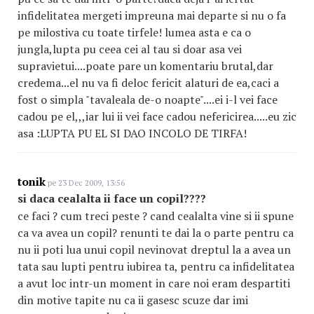
infidelitatea mergeti impreuna mai departe si nu o fa
pe milostiva cu toate tirfele! lumea asta e ca o
jungla,lupta pu ceea cei al tau si doar asa vei
supravietui....poate pare un komentariu brutal,dar
credema...el nu va fi deloc fericit alaturi de ea,caci a
fost o simpla "tavaleala de-o noapte"....ei i-l vei face
cadou pe el,,,iar lui ii vei face cadou nefericirea.....eu zic
asa :LUPTA PU EL SI DAO INCOLO DE TIRFA!
tonik
pe 23 Dec 2009, 13:56
si daca cealalta ii face un copil????
ce faci ? cum treci peste ? cand cealalta vine si ii spune
ca va avea un copil? renunti te dai la o parte pentru ca
nu ii poti lua unui copil nevinovat dreptul la a avea un
tata sau lupti pentru iubirea ta, pentru ca infidelitatea
a avut loc intr-un moment in care noi eram despartiti
din motive tapite nu ca ii gasesc scuze dar imi