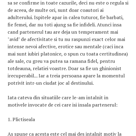
sa se confirme in toate cazurile, deci nu este o regula si
de aceea, de multe ori, sunt doar coautori ai
adulterului. Ispitele apar in calea tuturor, fie barbati,
fie femei, dar nu toti ajung sa fie infideli. Atunci insa
cand partenerul tau are deja un temperament mai
"avid" de afectivitate si tu nu raspunzi exact celor mai
intense nevoi afective, erotice sau mentale (caci inca
mai sunt iubiri platonice, o spun cu toata certitudinea)
ale sale, cu greu va putea sa ramana fidel, pentru
totdeauna, relatiei voastre. Doar sa fie un ghinionist
irecuperabil... Iar a treia persoana apare la momentul
potrivit intr-un ciudat joc al destinului.
Iata cateva din situatiile care le-am intalnit in
motivele invocate de cei care isi insala partenerul:
1. Plictiseala
As spune ca acesta este cel mai des intalnit motiv la