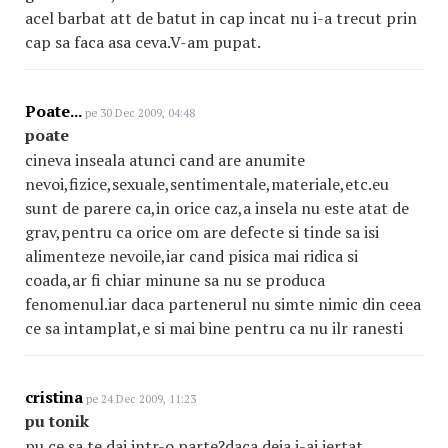
acel barbat att de batut in cap incat nu i-a trecut prin
cap sa faca asa ceva.V-am pupat.
Poate...
pe 30 Dec 2009, 04:48
poate
cineva inseala atunci cand are anumite
nevoi,fizice,sexuale,sentimentale,materiale,etc.eu
sunt de parere ca,in orice caz,a insela nu este atat de
grav,pentru ca orice om are defecte si tinde sa isi
alimenteze nevoile,iar cand pisica mai ridica si
coada,ar fi chiar minune sa nu se produca
fenomenul.iar daca partenerul nu simte nimic din ceea
ce sa intamplat,e si mai bine pentru ca nu ilr ranesti
cristina
pe 24 Dec 2009, 11:23
pu tonik
pu ce sa te dai intr-o parte?daca deja i-ai iertat