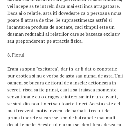
vei incepe sa te intrebi daca mai esti inca atragatoare.
Daca ai o relatie, asta iti dovedeste ca o persoana noua
poate fi atrasa de tine. Se supraestimeaza astfel si
incantarea produsa de noutate, caci timpul este un
dusman redutabil al relatiilor care se bazeaza exclusiv
sau preponderent pe atractia fizica.
8. Fiorul
Eram sa spun "excitarea", dar i s-ar fi dat o conotatie
pur erotica si nu e vorba de asta sau numai de asta. Unii
oameni se bucura de fiorul de a insela: actioneaza in
secret, risca sa fie prinsi, cauta sa traiasca momente
senzationale cu o dragoste interzisa; intr-un cuvant,
se simt din nou tineri sau foarte tineri. Acesta este cel
mai frecvent motiv invocat de barbatii trecuti de
prima tinerete si care se tem de batranete mai mult
decat femeile. Acestea din urma se identifica adesea cu