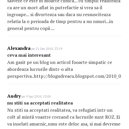
salveze ce este in moarte clinica... cu timpul realizeaza
ca are un mort aflat in putrefactie si vrea sa il
ingroape... si divorteaza sau daca nu ressusciteaza
relatia la o perioada de timp pentru a nu nmuri...in
general pentru copii ...
Alexandra
pe 21 Ian 2010, 23:19
ceva mai interesant
Am gasit pe un blog un articol fooarte simpatic ce
abordeaza lucrurile dintr-o alta
perspectiva..http://blogudreacu.blogspot.com/2010_01_1
Audry
pe 9 Ian 2010, 13:05
nu stiti sa acceptati realitatea
Nu stiti sa acceptati realitatea, va refugiati intr-un
colt al mintii voastre crezand ca lucrurile sunt ROZ. Ei
va inselati amarnic,nmu este deloc asa, si mai devreme