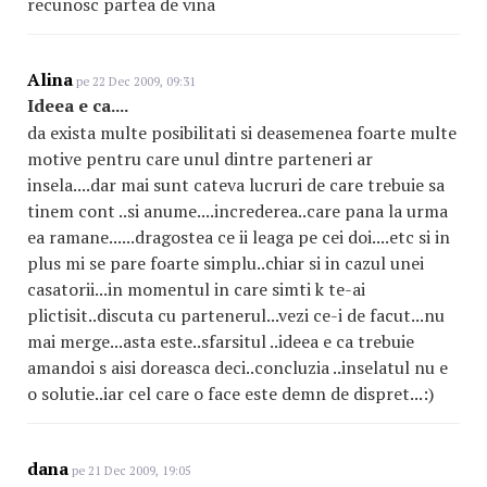
recunosc partea de vina
Alina
pe 22 Dec 2009, 09:31
Ideea e ca....
da exista multe posibilitati si deasemenea foarte multe
motive pentru care unul dintre parteneri ar
insela....dar mai sunt cateva lucruri de care trebuie sa
tinem cont ..si anume....increderea..care pana la urma
ea ramane......dragostea ce ii leaga pe cei doi....etc si in
plus mi se pare foarte simplu..chiar si in cazul unei
casatorii...in momentul in care simti k te-ai
plictisit..discuta cu partenerul...vezi ce-i de facut...nu
mai merge...asta este..sfarsitul ..ideea e ca trebuie
amandoi s aisi doreasca deci..concluzia ..inselatul nu e
o solutie..iar cel care o face este demn de dispret...:)
dana
pe 21 Dec 2009, 19:05