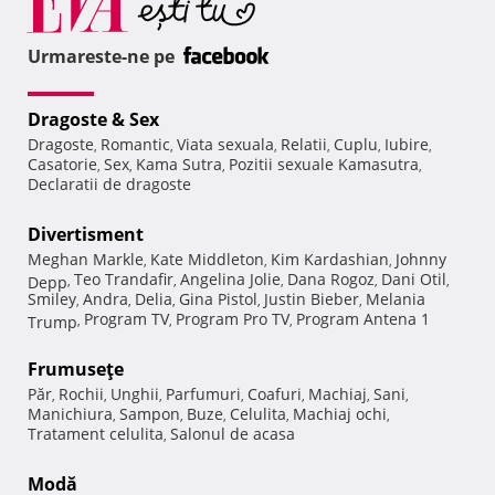
Urmareste-ne pe
Dragoste & Sex
Dragoste
Romantic
Viata sexuala
Relatii
Cuplu
Iubire
,
,
,
,
,
,
Casatorie
Sex
Kama Sutra
Pozitii sexuale Kamasutra
,
,
,
,
Declaratii de dragoste
Divertisment
Meghan Markle
Kate Middleton
Kim Kardashian
Johnny
,
,
,
Teo Trandafir
Angelina Jolie
Dana Rogoz
Dani Otil
Depp
,
,
,
,
,
Smiley
Andra
Delia
Gina Pistol
Justin Bieber
Melania
,
,
,
,
,
Program TV
Program Pro TV
Program Antena 1
Trump
,
,
,
Frumuseţe
Păr
Rochii
Unghii
Parfumuri
Coafuri
Machiaj
Sani
,
,
,
,
,
,
,
Manichiura
Sampon
Buze
Celulita
Machiaj ochi
,
,
,
,
,
Tratament celulita
Salonul de acasa
,
Modă