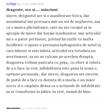
eclair
pe 17 Dec 2009, 09:25
dragoste, sex si......minciuni
sincer, dezgustul are si o manifestare fizica, dar
anonimatul imi provoaca mie un soi de neplacere, asa
ca o musca plictisitoare, care nu are curajul sa se
apropie de miere dar bazaie innebunitor. mie articolul
mi s-a parut pertinent, privind lucrurile cu multa
luciditate. o spune o persoana indragostita de sotul ei,
care iubeste si este iubita. articolul era totodata un
avertisment, sa nu ne culcam pe urechea dreapta,
dragostea trebuie pastrata cu grija,, cu efort si vointa
de a o face. in rest, infidelitatea este pana la urma o
optiune personala , dar sincer, dragostea are extrem
de putin de a face cu dorinta de a insela. e un mare
noroc si o rasplata divina ca o actiunde de infidelitate
sa se transforme in iubire. in rest, numai de bine.
anonim
pe 17 Dec 2009, 08:51