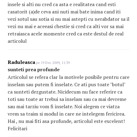
insele si alti nu cred ca asta e realitatea cand esti
casatorit (a)de ceva ani nuti mai bate inima cand iti
vezi sotul sau sotia si nu mai astepti cu nerabdator sa il
vezi nu mai e aceeasi chestie si cred ca alti vor sa mai
retraiasca acele momente cred ca este destul de real
articolul
Raduleasca
pe 19 Dec 2009, 11:39
sunteti prea profunde
Articolul se refera clar la motivele posibile pentru care
inselam sau putem fi inselate. Ce ati pus toate "botul"
ca sunteti dezgustate. Nicidecum nu face referire ca
toti sau toate ar trebui sa inselam sau ca mai devreme
sau mai tarziu vom fi inselate. Noi alegem ce viatza
vrem sa traim si modul in care ne intelegem fericirea.
Hai , nu mai fiti asa profunde, articolul este excelent!
Felicitari