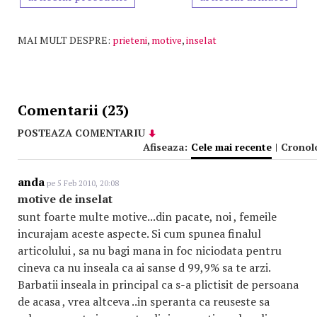
MAI MULT DESPRE:
prieteni
,
motive
,
inselat
Comentarii (23)
POSTEAZA COMENTARIU
Afiseaza:
Cele mai recente
|
Cronol
anda
pe 5 Feb 2010, 20:08
motive de inselat
sunt foarte multe motive...din pacate, noi , femeile
incurajam aceste aspecte. Si cum spunea finalul
articolului , sa nu bagi mana in foc niciodata pentru
cineva ca nu inseala ca ai sanse d 99,9% sa te arzi.
Barbatii inseala in principal ca s-a plictisit de persoana
de acasa , vrea altceva ..in speranta ca reuseste sa