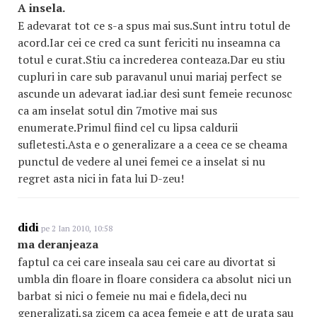
A insela.
E adevarat tot ce s-a spus mai sus.Sunt intru totul de
acord.Iar cei ce cred ca sunt fericiti nu inseamna ca
totul e curat.Stiu ca increderea conteaza.Dar eu stiu
cupluri in care sub paravanul unui mariaj perfect se
ascunde un adevarat iad.iar desi sunt femeie recunosc
ca am inselat sotul din 7motive mai sus
enumerate.Primul fiind cel cu lipsa caldurii
sufletesti.Asta e o generalizare a a ceea ce se cheama
punctul de vedere al unei femei ce a inselat si nu
regret asta nici in fata lui D-zeu!
didi
pe 2 Ian 2010, 10:58
ma deranjeaza
faptul ca cei care inseala sau cei care au divortat si
umbla din floare in floare considera ca absolut nici un
barbat si nici o femeie nu mai e fidela,deci nu
generalizati,sa zicem ca acea femeie e att de urata sau