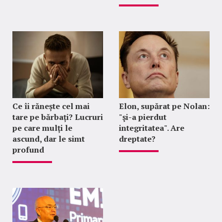
Ce îi rănește cel mai
Elon, supărat pe Nolan:
tare pe bărbați? Lucruri
"şi-a pierdut
pe care mulți le
integritatea". Are
ascund, dar le simt
dreptate?
profund