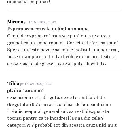
umana! v-am pupat!
Miruna
pe 17 Dec 2009, 15:43
Exprimarea corecta in limba romana
Genul de exprimare "eram sa spun" nu este corect
gramatical in limba romana. Corect este "era sa spun".
Sper ca nu este nevoie sa explic motivul. Imi pare rau,
mi se intampla ca citind articolele de pe acest site sa
sesizez astfel de greseli, care ar putea fi evitate.
Tilda
pe 17 Dec 2009, 11:53
pt. dra. "anonim"
ce sensibila esti , draguta. de ce te simti atat de
dezgutata ?!!!? e un articol chiar de bun simt si nu
trebuie neaparat generalizat. sau esti dezgustata
tocmai pentru ca te incadrezi la una din cele 9
categorii ?!!? probabil tot din aceasta cauza nici nu ai