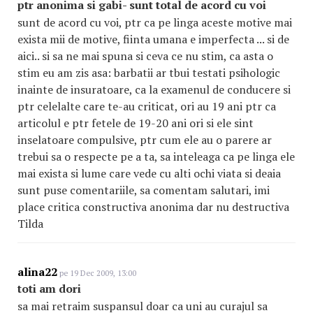
ptr anonima si gabi- sunt total de acord cu voi
sunt de acord cu voi, ptr ca pe linga aceste motive mai
exista mii de motive, fiinta umana e imperfecta ... si de
aici.. si sa ne mai spuna si ceva ce nu stim, ca asta o
stim eu am zis asa: barbatii ar tbui testati psihologic
inainte de insuratoare, ca la examenul de conducere si
ptr celelalte care te-au criticat, ori au 19 ani ptr ca
articolul e ptr fetele de 19-20 ani ori si ele sint
inselatoare compulsive, ptr cum ele au o parere ar
trebui sa o respecte pe a ta, sa inteleaga ca pe linga ele
mai exista si lume care vede cu alti ochi viata si deaia
sunt puse comentariile, sa comentam salutari, imi
place critica constructiva anonima dar nu destructiva
Tilda
alina22
pe 19 Dec 2009, 13:00
toti am dori
sa mai retraim suspansul doar ca uni au curajul sa