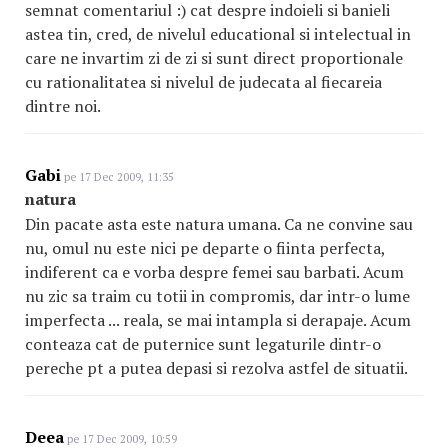
semnat comentariul :) cat despre indoieli si banieli
astea tin, cred, de nivelul educational si intelectual in
care ne invartim zi de zi si sunt direct proportionale
cu rationalitatea si nivelul de judecata al fiecareia
dintre noi.
Gabi
pe 17 Dec 2009, 11:35
natura
Din pacate asta este natura umana. Ca ne convine sau
nu, omul nu este nici pe departe o fiinta perfecta,
indiferent ca e vorba despre femei sau barbati. Acum
nu zic sa traim cu totii in compromis, dar intr-o lume
imperfecta ... reala, se mai intampla si derapaje. Acum
conteaza cat de puternice sunt legaturile dintr-o
pereche pt a putea depasi si rezolva astfel de situatii.
Deea
pe 17 Dec 2009, 10:59