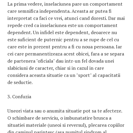
La prima vedere, inselaciunea pare un comportament
care semnifica independenta. Aceasta ar putea fi
interpretat ca faci ce vrei, atunci cand doresti. Dar mai
repede cred ca inselaciunea este un comportament
dependent. Un infidel este dependent, deoarece nu
este suficient de puternic pentru a se rupe de cel cu
care este in prezent pentru a fi cu noua persoana. Iar
cei care permanentizeaza acest obicei, fara a se separa
de partenera "oficiala" dau intr-un fel dovada unei
slabiciuni de caracter, chiar si in cazul in care
considera aceasta situatie ca un "sport" al capacitatii
de seductie.
3. Confuzia
Uneori viata sau o anumita situatie pot sa te afecteze.
O schimbare de serviciu, o imbunatatire brusca a
situatiei materiale (uneoi si reversul), plecarea copiilor
din caminul parintesc (asa numitul sindrom al