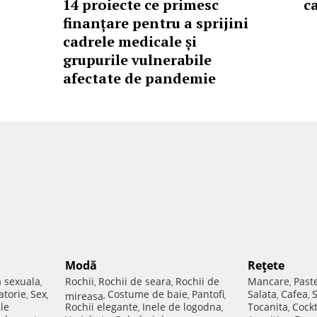
14 proiecte ce primesc
c
finanțare pentru a sprijini
cadrele medicale și
grupurile vulnerabile
afectate de pandemie
Modă
Reţete
a sexuala
Rochii
Rochii de seara
Rochii de
Mancare
Past
,
,
,
,
atorie
Sex
Costume de baie
Pantofi
Salata
Cafea
,
,
mireasa
,
,
,
,
,
ale
Rochii elegante
Inele de logodna
Tocanita
Cockt
,
,
,