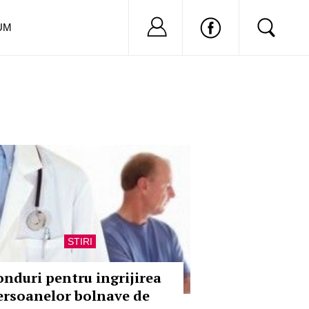
Nu ai cont?
Inregistreaza-
UM
STIRI
onduri pentru ingrijirea
ersoanelor bolnave de