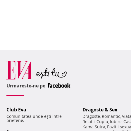
Urmareste-ne pe
Club Eva
Dragoste & Sex
Comunitatea unde eşti între
Dragoste
Romantic
Viat
,
,
prietene.
Relatii
Cuplu
Iubire
Cas
,
,
,
Kama Sutra
Pozitii sexu
,