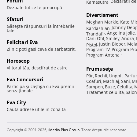
Forum
Declaratii d
Kamasutra
,
Dezbate tot ce te preocupă
Divertisment
Sfaturi
Meghan Markle
Kate Mi
,
Găseşte răspunsuri la întrebările
Johnny Dep
Kardashian
,
tale
Angelina Jolie
Trandafir
,
,
Dani Otil
Smiley
Andra
,
,
,
Felicitari Eva
Justin Bieber
Mela
Pistol
,
,
Zilnic poti gasi ceva de sarbatorit.
Program TV
Program Pro
,
Program Antena 1
Horoscop
Viitorul tău, descifrat de astre
Frumuseţe
Păr
Rochii
Unghii
Parfu
,
,
,
Eva Concursuri
Coafuri
Machiaj
Sani
Ma
,
,
,
Participă şi câştigă cu Eva premii
Sampon
Buze
Celulita
M
,
,
,
senzaţionale
Tratament celulita
Salon
,
Eva City
Caută adrese utile in zona ta
Copyright © 2001-2026,
iMedia Plus Group
. Toate drepturile rezervate