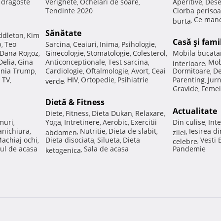
e dragoste
Verighete
Ochelari de soare
Aperitive
Dese
,
,
,
Tendinte 2020
Ciorba perisoa
Ce manc
burta
,
Sănătate
ddleton
Kim
,
Casă şi fami
p
Teo
Sarcina
Ceaiuri
Inima
Psihologie
,
,
,
,
,
Dana Rogoz
Ginecologie
Stomatologie
Colesterol
Mobila bucata
,
,
,
,
Delia
Gina
Anticonceptionale
Test sarcina
Mob
,
,
,
interioare
,
nia Trump
Cardiologie
Oftalmologie
Avort
Ceai
Dormitoare
De
,
,
,
,
,
 TV
HIV
Ortopedie
Psihiatrie
Parenting
Jur
,
verde
,
,
,
,
Gravide
Femei
,
Dietă & Fitness
Actualitate
Diete
Fitness
Dieta Dukan
Relaxare
,
,
,
,
muri
Yoga
Intretinere
Aerobic
Exercitii
Din culise
Inte
,
,
,
,
,
nichiura
Nutritie
Dieta de slabit
Iesirea d
,
abdomen
,
,
,
zilei
,
achiaj ochi
Dieta disociata
Silueta
Dieta
Vesti
,
,
,
celebre
,
ul de acasa
Sala de acasa
Pandemie
ketogenica
,