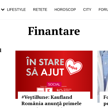
rezești mai des
Cât durează, cum te pregătești și cât
i în vârstă
de dureroasă este investigația
LIFESTYLE
RETETE
HOROSCOP
CITY
FOR
Finantare
l
SOCIAL
#VeștiBune: Kaufland
F
România anunță primele
p