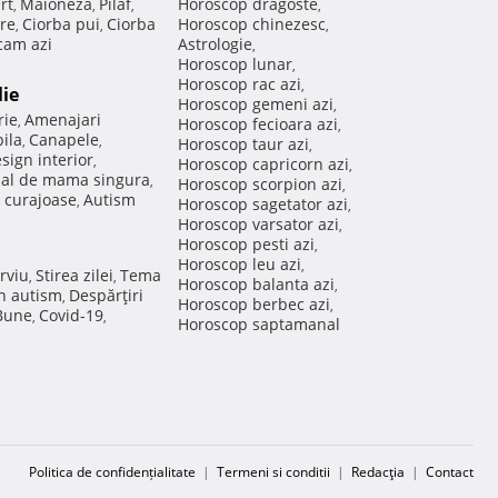
rt
Maioneza
Pilaf
Horoscop dragoste
,
,
,
,
re
Ciorba pui
Ciorba
Horoscop chinezesc
,
,
,
am azi
Astrologie
,
Horoscop lunar
,
Horoscop rac azi
,
lie
Horoscop gemeni azi
,
rie
Amenajari
,
Horoscop fecioara azi
,
ila
Canapele
,
,
Horoscop taur azi
,
sign interior
,
Horoscop capricorn azi
,
nal de mama singura
,
Horoscop scorpion azi
,
 curajoase
Autism
,
Horoscop sagetator azi
,
Horoscop varsator azi
,
Horoscop pesti azi
,
Horoscop leu azi
,
rviu
Stirea zilei
Tema
,
,
Horoscop balanta azi
,
in autism
Despărţiri
,
Horoscop berbec azi
,
 Bune
Covid-19
,
,
Horoscop saptamanal
Politica de confidențialitate
|
Termeni si conditii
|
Redacţia
|
Contact