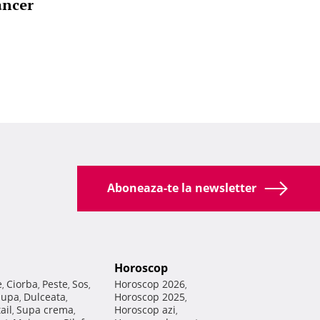
ancer
Aboneaza-te la newsletter
Horoscop
e
Ciorba
Peste
Sos
Horoscop 2026
,
,
,
,
,
Supa
Dulceata
Horoscop 2025
,
,
,
ail
Supa crema
Horoscop azi
,
,
,