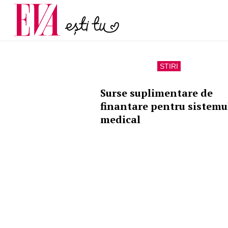
și 60 de ani. De ce te t
Carieră
pe măsură ce înaintez
Actualitate
STIRI
Surse suplimentare de
finantare pentru sistemu
medical