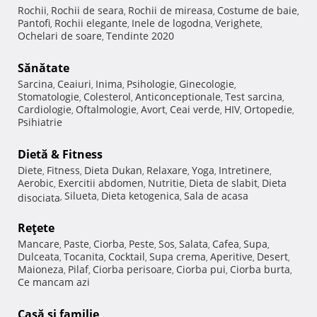
Rochii
Rochii de seara
Rochii de mireasa
Costume de baie
,
,
,
,
Pantofi
Rochii elegante
Inele de logodna
Verighete
,
,
,
,
Ochelari de soare
Tendinte 2020
,
Sănătate
Sarcina
Ceaiuri
Inima
Psihologie
Ginecologie
,
,
,
,
,
Stomatologie
Colesterol
Anticonceptionale
Test sarcina
,
,
,
,
Cardiologie
Oftalmologie
Avort
Ceai verde
HIV
Ortopedie
,
,
,
,
,
,
Psihiatrie
Dietă & Fitness
Diete
Fitness
Dieta Dukan
Relaxare
Yoga
Intretinere
,
,
,
,
,
,
Aerobic
Exercitii abdomen
Nutritie
Dieta de slabit
Dieta
,
,
,
,
Silueta
Dieta ketogenica
Sala de acasa
disociata
,
,
,
Reţete
Mancare
Paste
Ciorba
Peste
Sos
Salata
Cafea
Supa
,
,
,
,
,
,
,
,
Dulceata
Tocanita
Cocktail
Supa crema
Aperitive
Desert
,
,
,
,
,
,
Maioneza
Pilaf
Ciorba perisoare
Ciorba pui
Ciorba burta
,
,
,
,
,
Ce mancam azi
Casă şi familie