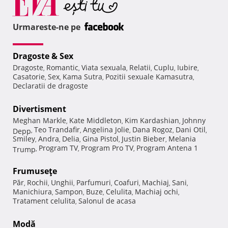
Urmareste-ne pe
Dragoste & Sex
Dragoste
Romantic
Viata sexuala
Relatii
Cuplu
Iubire
,
,
,
,
,
,
Casatorie
Sex
Kama Sutra
Pozitii sexuale Kamasutra
,
,
,
,
Declaratii de dragoste
Divertisment
Meghan Markle
Kate Middleton
Kim Kardashian
Johnny
,
,
,
Teo Trandafir
Angelina Jolie
Dana Rogoz
Dani Otil
Depp
,
,
,
,
,
Smiley
Andra
Delia
Gina Pistol
Justin Bieber
Melania
,
,
,
,
,
Program TV
Program Pro TV
Program Antena 1
Trump
,
,
,
Frumuseţe
Păr
Rochii
Unghii
Parfumuri
Coafuri
Machiaj
Sani
,
,
,
,
,
,
,
Manichiura
Sampon
Buze
Celulita
Machiaj ochi
,
,
,
,
,
Tratament celulita
Salonul de acasa
,
Modă