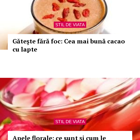
STIL DE VIATA
Găteşte fără foc: Cea mai bună cacao
cu lapte
STIL DE VIATA
Apele florale: ce sunt şi cum le