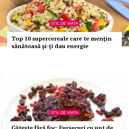
STIL DE VIATA
Top 10 supercereale care te menţin
sănătoasă şi-ţi dau energie
STIL DE VIATA
Găteşte fără foc: Fursecuri cu unt de