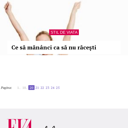
STIL DE VIATA
Ce să mănânci ca să nu răceşti
Pagina:
1..
10..
20
21
22
23
24
25