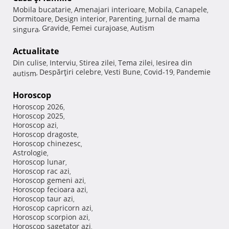
Mobila bucatarie
Amenajari interioare
Mobila
Canapele
,
,
,
,
Dormitoare
Design interior
Parenting
Jurnal de mama
,
,
,
Gravide
Femei curajoase
Autism
singura
,
,
,
Actualitate
Din culise
Interviu
Stirea zilei
Tema zilei
Iesirea din
,
,
,
,
Despărţiri celebre
Vesti Bune
Covid-19
Pandemie
autism
,
,
,
,
Horoscop
Horoscop 2026
,
Horoscop 2025
,
Horoscop azi
,
Horoscop dragoste
,
Horoscop chinezesc
,
Astrologie
,
Horoscop lunar
,
Horoscop rac azi
,
Horoscop gemeni azi
,
Horoscop fecioara azi
,
Horoscop taur azi
,
Horoscop capricorn azi
,
Horoscop scorpion azi
,
Horoscop sagetator azi
,