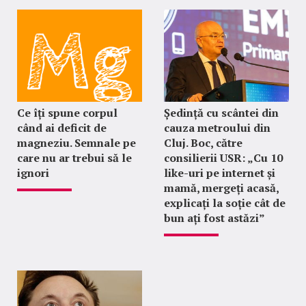
Ce îți spune corpul
Ședință cu scântei din
când ai deficit de
cauza metroului din
magneziu. Semnale pe
Cluj. Boc, către
care nu ar trebui să le
consilierii USR: „Cu 10
ignori
like-uri pe internet și
mamă, mergeți acasă,
explicați la soție cât de
bun ați fost astăzi”