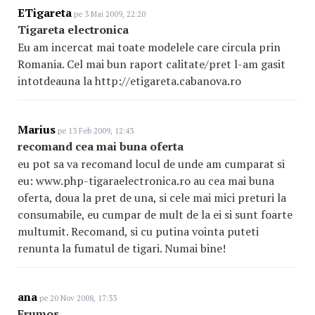
ETigareta
pe 3 Mai 2009, 22:20
Tigareta electronica
Eu am incercat mai toate modelele care circula prin
Romania. Cel mai bun raport calitate/pret l-am gasit
intotdeauna la http://etigareta.cabanova.ro
Marius
pe 13 Feb 2009, 12:43
recomand cea mai buna oferta
eu pot sa va recomand locul de unde am cumparat si
eu: www.php-tigaraelectronica.ro au cea mai buna
oferta, doua la pret de una, si cele mai mici preturi la
consumabile, eu cumpar de mult de la ei si sunt foarte
multumit. Recomand, si cu putina vointa puteti
renunta la fumatul de tigari. Numai bine!
ana
pe 20 Nov 2008, 17:33
Frumos