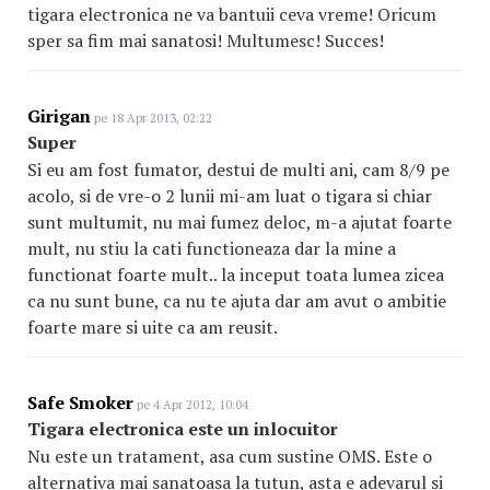
tigara electronica ne va bantuii ceva vreme! Oricum
sper sa fim mai sanatosi! Multumesc! Succes!
Girigan
pe 18 Apr 2013, 02:22
Super
Si eu am fost fumator, destui de multi ani, cam 8/9 pe
acolo, si de vre-o 2 lunii mi-am luat o tigara si chiar
sunt multumit, nu mai fumez deloc, m-a ajutat foarte
mult, nu stiu la cati functioneaza dar la mine a
functionat foarte mult.. la inceput toata lumea zicea
ca nu sunt bune, ca nu te ajuta dar am avut o ambitie
foarte mare si uite ca am reusit.
Safe Smoker
pe 4 Apr 2012, 10:04
Tigara electronica este un inlocuitor
Nu este un tratament, asa cum sustine OMS. Este o
alternativa mai sanatoasa la tutun, asta e adevarul si