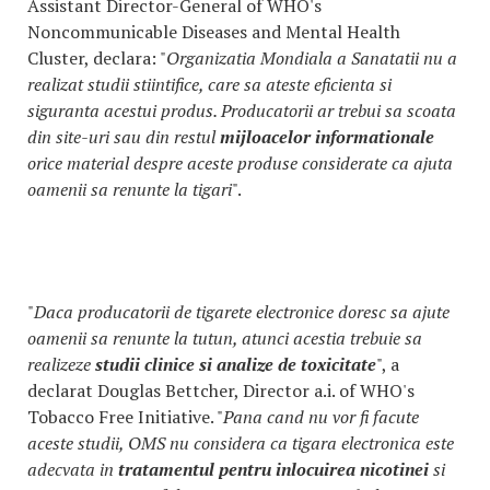
Assistant Director-General of WHO's
Noncommunicable Diseases and Mental Health
Cluster, declara: "
Organizatia Mondiala a Sanatatii nu a
realizat studii stiintifice, care sa ateste eficienta si
siguranta acestui produs. Producatorii ar trebui sa scoata
din site-uri sau din restul
mijloacelor informationale
orice material despre aceste produse considerate ca ajuta
oamenii sa renunte la tigari
".
"
Daca producatorii de tigarete electronice doresc sa ajute
oamenii sa renunte la tutun, atunci acestia trebuie sa
realizeze
studii clinice si analize de toxicitate
", a
declarat Douglas Bettcher, Director a.i. of WHO's
Tobacco Free Initiative. "
Pana cand nu vor fi facute
aceste studii, OMS nu considera ca tigara electronica este
adecvata in
tratamentul pentru inlocuirea nicotinei
si