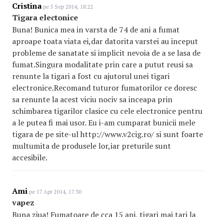
Cristina
pe 5 Sep 2014, 18:22
Tigara electonice
Buna! Bunica mea in varsta de 74 de ani a fumat
aproape toata viata ei,dar datorita varstei au inceput
probleme de sanatate si implicit nevoia de a se lasa de
fumat.Singura modalitate prin care a putut reusi sa
renunte la tigari a fost cu ajutorul unei tigari
electronice.Recomand tuturor fumatorilor ce doresc
sa renunte la acest viciu nociv sa inceapa prin
schimbarea tigarilor clasice cu cele electronice pentru
a le putea fi mai usor. Eu i-am cumparat bunicii mele
tigara de pe site-ul http://www.v2cig.ro/ si sunt foarte
multumita de produsele lor,iar preturile sunt
accesibile.
Ami
pe 17 Apr 2014, 17:30
vapez
Buna ziua! Fumatoare de cca 15 ani, tigari mai tari la