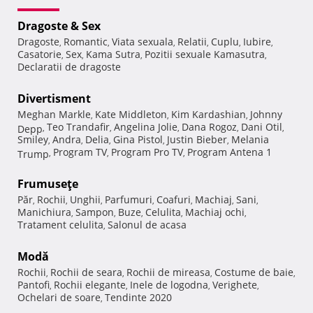
Dragoste & Sex
Dragoste
Romantic
Viata sexuala
Relatii
Cuplu
Iubire
,
,
,
,
,
,
Casatorie
Sex
Kama Sutra
Pozitii sexuale Kamasutra
,
,
,
,
Declaratii de dragoste
Divertisment
Meghan Markle
Kate Middleton
Kim Kardashian
Johnny
,
,
,
Teo Trandafir
Angelina Jolie
Dana Rogoz
Dani Otil
Depp
,
,
,
,
,
Smiley
Andra
Delia
Gina Pistol
Justin Bieber
Melania
,
,
,
,
,
Program TV
Program Pro TV
Program Antena 1
Trump
,
,
,
Frumuseţe
Păr
Rochii
Unghii
Parfumuri
Coafuri
Machiaj
Sani
,
,
,
,
,
,
,
Manichiura
Sampon
Buze
Celulita
Machiaj ochi
,
,
,
,
,
Tratament celulita
Salonul de acasa
,
Modă
Rochii
Rochii de seara
Rochii de mireasa
Costume de baie
,
,
,
,
Pantofi
Rochii elegante
Inele de logodna
Verighete
,
,
,
,
Ochelari de soare
Tendinte 2020
,