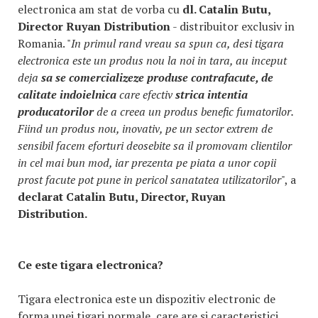
electronica am stat de vorba cu
dl. Catalin Butu,
Director Ruyan Distribution
- distribuitor exclusiv in
Romania. "
In primul rand vreau sa spun ca, desi tigara
electronica este un produs nou la noi in tara, au inceput
deja
sa se comercializeze produse contrafacute, de
calitate indoielnica
care efectiv
strica intentia
producatorilor
de a creea un produs benefic fumatorilor.
Fiind un produs nou, inovativ, pe un sector extrem de
sensibil facem eforturi deosebite sa il promovam clientilor
in cel mai bun mod, iar prezenta pe piata a unor copii
prost facute pot pune in pericol sanatatea utilizatorilor
", a
declarat Catalin Butu, Director, Ruyan
Distribution.
Ce este tigara electronica?
Tigara electronica este un dispozitiv electronic de
forma unei tigari normale, care are si caracteristici