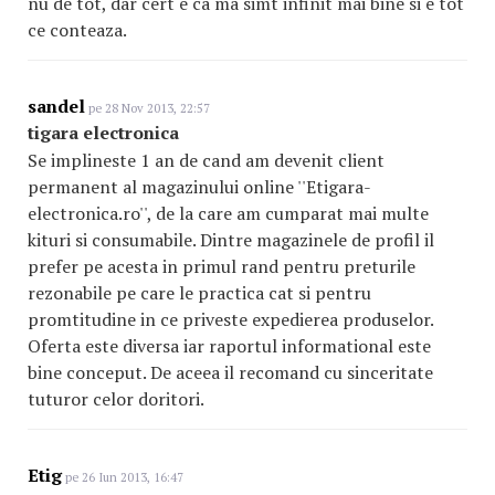
nu de tot, dar cert e ca ma simt infinit mai bine si e tot
ce conteaza.
sandel
pe 28 Nov 2013, 22:57
tigara electronica
Se implineste 1 an de cand am devenit client
permanent al magazinului online ''Etigara-
electronica.ro'', de la care am cumparat mai multe
kituri si consumabile. Dintre magazinele de profil il
prefer pe acesta in primul rand pentru preturile
rezonabile pe care le practica cat si pentru
promtitudine in ce priveste expedierea produselor.
Oferta este diversa iar raportul informational este
bine conceput. De aceea il recomand cu sinceritate
tuturor celor doritori.
Etig
pe 26 Iun 2013, 16:47