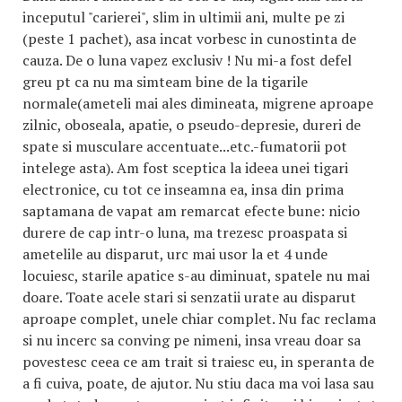
inceputul "carierei", slim in ultimii ani, multe pe zi
(peste 1 pachet), asa incat vorbesc in cunostinta de
cauza. De o luna vapez exclusiv ! Nu mi-a fost defel
greu pt ca nu ma simteam bine de la tigarile
normale(ameteli mai ales dimineata, migrene aproape
zilnic, oboseala, apatie, o pseudo-depresie, dureri de
spate si musculare accentuate...etc.-fumatorii pot
intelege asta). Am fost sceptica la ideea unei tigari
electronice, cu tot ce inseamna ea, insa din prima
saptamana de vapat am remarcat efecte bune: nicio
durere de cap intr-o luna, ma trezesc proaspata si
ametelile au disparut, urc mai usor la et 4 unde
locuiesc, starile apatice s-au diminuat, spatele nu mai
doare. Toate acele stari si senzatii urate au disparut
aproape complet, unele chiar complet. Nu fac reclama
si nu incerc sa conving pe nimeni, insa vreau doar sa
povestesc ceea ce am trait si traiesc eu, in speranta de
a fi cuiva, poate, de ajutor. Nu stiu daca ma voi lasa sau