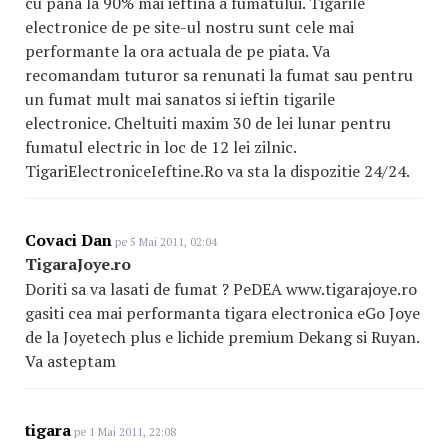
cu pana la 90% mai ieftina a fumatului. Tigarile
electronice de pe site-ul nostru sunt cele mai
performante la ora actuala de pe piata. Va
recomandam tuturor sa renunati la fumat sau pentru
un fumat mult mai sanatos si ieftin tigarile
electronice. Cheltuiti maxim 30 de lei lunar pentru
fumatul electric in loc de 12 lei zilnic.
TigariElectroniceIef
tine
.Ro va sta la dispozitie 24/24.
Covaci Dan
pe 5 Mai 2011, 02:04
TigaraJoye.ro
Doriti sa va lasati de fumat ? PeDEA www.tigarajoye.ro
gasiti cea mai performanta tigara electronica eGo Joye
de la Joyetech plus e lichide premium Dekang si Ruyan.
Va asteptam
tigara
pe 1 Mai 2011, 22:08