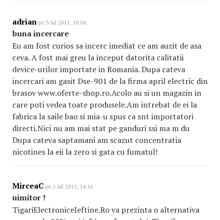
adrian
pe 3 Iul 2011, 18:04
buna incercare
Eu am fost curios sa incerc imediat ce am auzit de asa
ceva. A fost mai greu la inceput datorita calitatii
device-urilor importate in Romania. Dupa cateva
incercari am gasit Dse-901 de la firma april electric din
brasov www.oferte-shop.ro.Acolo au si un magazin in
care poti vedea toate produsele.Am intrebat de ei la
fabrica la saile bao si mia-u spus ca snt importatori
directi.Nici nu am mai stat pe ganduri ssi ma m du
Dupa cateva saptamani am scazut concentratia
nicotines la eii la zero si gata cu fumatul!
MirceaC
pe 1 Iul 2011, 14:16
uimitor !
TigariElectroniceIef
tine
.Ro va prezinta o alternativa