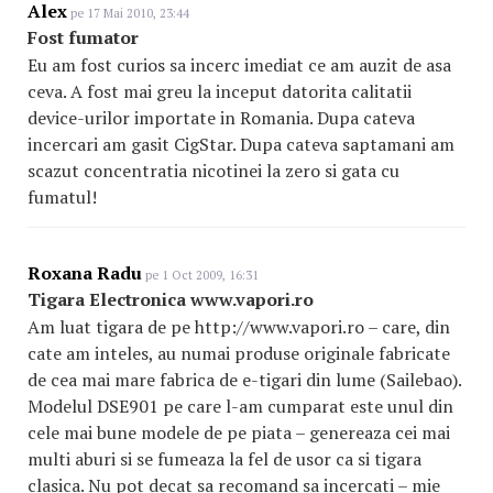
Alex
pe 17 Mai 2010, 23:44
Fost fumator
Eu am fost curios sa incerc imediat ce am auzit de asa
ceva. A fost mai greu la inceput datorita calitatii
device-urilor importate in Romania. Dupa cateva
incercari am gasit CigStar. Dupa cateva saptamani am
scazut concentratia nicotinei la zero si gata cu
fumatul!
Roxana Radu
pe 1 Oct 2009, 16:31
Tigara Electronica www.vapori.ro
Am luat tigara de pe http://www.vapori.ro – care, din
cate am inteles, au numai produse originale fabricate
de cea mai mare fabrica de e-tigari din lume (Sailebao).
Modelul DSE901 pe care l-am cumparat este unul din
cele mai bune modele de pe piata – genereaza cei mai
multi aburi si se fumeaza la fel de usor ca si tigara
clasica. Nu pot decat sa recomand sa incercati – mie