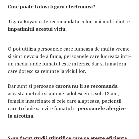
Cine poate folosi tigara electronica?
Tigara Ruyan este recomandata celor mai multi dintre
impatimitii acestui viciu
.
O pot utiliza persoanele care fumeaza de multa vreme
si simt nevoia de a fuma, persoanele care lucreaza intr-
un mediu unde fumatul este interzis, dar si fumatorii
care doresc sa renunte la viciul lor.
Dar sunt si persoane
carora nu li se recomanda
aceasta metoda si anume: adolescentii sub 18 ani,
femeile insarcinate si cele care alapteaza, pacientii
care trebuie sa evite fumatul si
persoanele alergice
la nicotina.
S-au facut studii stiintifice care sa ateste eficienta