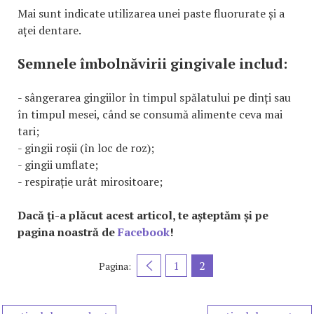
Mai sunt indicate utilizarea unei paste fluorurate și a
aței dentare.
Semnele îmbolnăvirii gingivale includ:
- sângerarea gingiilor în timpul spălatului pe dinți sau
în timpul mesei, când se consumă alimente ceva mai
tari;
- gingii roșii (în loc de roz);
- gingii umflate;
- respirație urât mirositoare;
Dacă ţi-a plăcut acest articol, te așteptăm și pe
pagina noastră de
Facebook
!
1
2
Pagina: