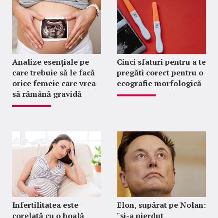
Analize esențiale pe
Cinci sfaturi pentru a te
care trebuie să le facă
pregăti corect pentru o
orice femeie care vrea
ecografie morfologică
să rămână gravidă
Infertilitatea este
Elon, supărat pe Nolan:
corelată cu o boală
"şi-a pierdut