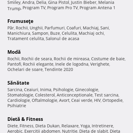
Smiley
Andra
Delia
Gina Pistol
Justin Bieber
Melania
,
,
,
,
,
Program TV
Program Pro TV
Program Antena 1
Trump
,
,
,
Frumuseţe
Păr
Rochii
Unghii
Parfumuri
Coafuri
Machiaj
Sani
,
,
,
,
,
,
,
Manichiura
Sampon
Buze
Celulita
Machiaj ochi
,
,
,
,
,
Tratament celulita
Salonul de acasa
,
Modă
Rochii
Rochii de seara
Rochii de mireasa
Costume de baie
,
,
,
,
Pantofi
Rochii elegante
Inele de logodna
Verighete
,
,
,
,
Ochelari de soare
Tendinte 2020
,
Sănătate
Sarcina
Ceaiuri
Inima
Psihologie
Ginecologie
,
,
,
,
,
Stomatologie
Colesterol
Anticonceptionale
Test sarcina
,
,
,
,
Cardiologie
Oftalmologie
Avort
Ceai verde
HIV
Ortopedie
,
,
,
,
,
,
Psihiatrie
Dietă & Fitness
Diete
Fitness
Dieta Dukan
Relaxare
Yoga
Intretinere
,
,
,
,
,
,
Aerobic
Exercitii abdomen
Nutritie
Dieta de slabit
Dieta
,
,
,
,