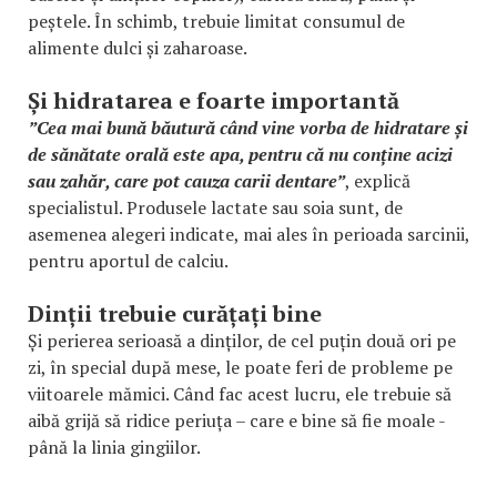
peștele. În schimb, trebuie limitat consumul de
alimente dulci și zaharoase.
Și hidratarea e foarte importantă
”Cea mai bună băutură când vine vorba de hidratare și
de sănătate orală este apa, pentru că nu conține acizi
sau zahăr, care pot cauza carii dentare”
, explică
specialistul. Produsele lactate sau soia sunt, de
asemenea alegeri indicate, mai ales în perioada sarcinii,
pentru aportul de calciu.
Dinții trebuie curățați bine
Și perierea serioasă a dinților, de cel puțin două ori pe
zi, în special după mese, le poate feri de probleme pe
viitoarele mămici. Când fac acest lucru, ele trebuie să
aibă grijă să ridice periuța – care e bine să fie moale -
până la linia gingiilor.