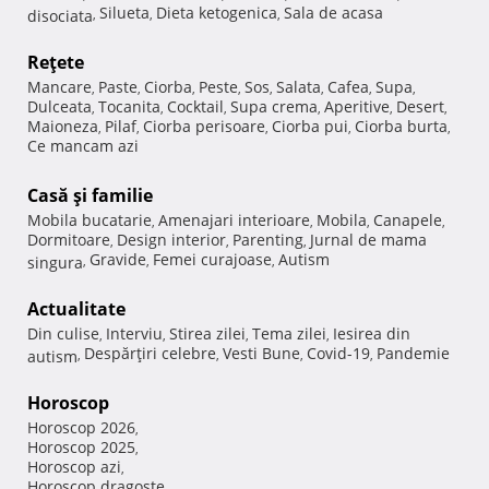
Silueta
Dieta ketogenica
Sala de acasa
disociata
,
,
,
Reţete
Mancare
Paste
Ciorba
Peste
Sos
Salata
Cafea
Supa
,
,
,
,
,
,
,
,
Dulceata
Tocanita
Cocktail
Supa crema
Aperitive
Desert
,
,
,
,
,
,
Maioneza
Pilaf
Ciorba perisoare
Ciorba pui
Ciorba burta
,
,
,
,
,
Ce mancam azi
Casă şi familie
Mobila bucatarie
Amenajari interioare
Mobila
Canapele
,
,
,
,
Dormitoare
Design interior
Parenting
Jurnal de mama
,
,
,
Gravide
Femei curajoase
Autism
singura
,
,
,
Actualitate
Din culise
Interviu
Stirea zilei
Tema zilei
Iesirea din
,
,
,
,
Despărţiri celebre
Vesti Bune
Covid-19
Pandemie
autism
,
,
,
,
Horoscop
Horoscop 2026
,
Horoscop 2025
,
Horoscop azi
,
Horoscop dragoste
,