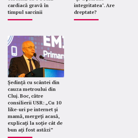
cardiacă gravă în
integritatea". Are
timpul sarcinii
dreptate?
Ședință cu scântei din
cauza metroului din
Cluj. Boc, către
consilierii USR: „Cu 10
like-uri pe internet și
mamă, mergeți acasă,
explicați la soție cât de
bun ați fost astăzi”