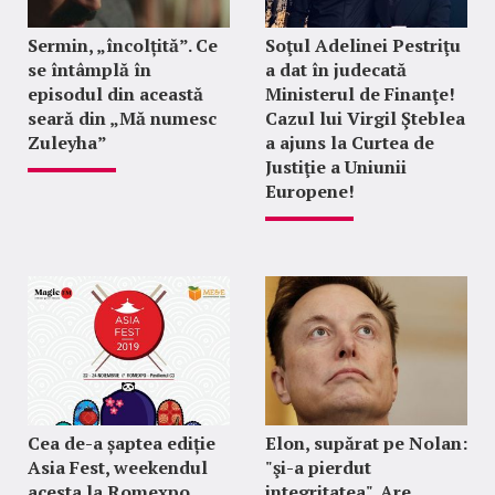
Sermin, „încolțită”. Ce
Soţul Adelinei Pestriţu
se întâmplă în
a dat în judecată
episodul din această
Ministerul de Finanţe!
seară din „Mă numesc
Cazul lui Virgil Şteblea
Zuleyha”
a ajuns la Curtea de
Justiţie a Uniunii
Europene!
Cea de-a șaptea ediție
Elon, supărat pe Nolan:
Asia Fest, weekendul
"şi-a pierdut
acesta la Romexpo
integritatea". Are