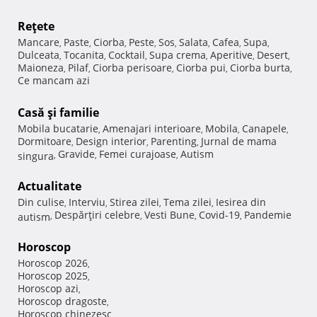
Reţete
Mancare
Paste
Ciorba
Peste
Sos
Salata
Cafea
Supa
,
,
,
,
,
,
,
,
Dulceata
Tocanita
Cocktail
Supa crema
Aperitive
Desert
,
,
,
,
,
,
Maioneza
Pilaf
Ciorba perisoare
Ciorba pui
Ciorba burta
,
,
,
,
,
Ce mancam azi
Casă şi familie
Mobila bucatarie
Amenajari interioare
Mobila
Canapele
,
,
,
,
Dormitoare
Design interior
Parenting
Jurnal de mama
,
,
,
Gravide
Femei curajoase
Autism
singura
,
,
,
Actualitate
Din culise
Interviu
Stirea zilei
Tema zilei
Iesirea din
,
,
,
,
Despărţiri celebre
Vesti Bune
Covid-19
Pandemie
autism
,
,
,
,
Horoscop
Horoscop 2026
,
Horoscop 2025
,
Horoscop azi
,
Horoscop dragoste
,
Horoscop chinezesc
,