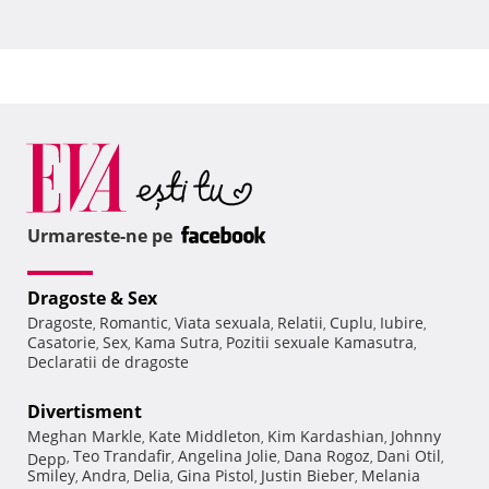
Urmareste-ne pe
Dragoste & Sex
Dragoste
Romantic
Viata sexuala
Relatii
Cuplu
Iubire
,
,
,
,
,
,
Casatorie
Sex
Kama Sutra
Pozitii sexuale Kamasutra
,
,
,
,
Declaratii de dragoste
Divertisment
Meghan Markle
Kate Middleton
Kim Kardashian
Johnny
,
,
,
Teo Trandafir
Angelina Jolie
Dana Rogoz
Dani Otil
Depp
,
,
,
,
,
Smiley
Andra
Delia
Gina Pistol
Justin Bieber
Melania
,
,
,
,
,