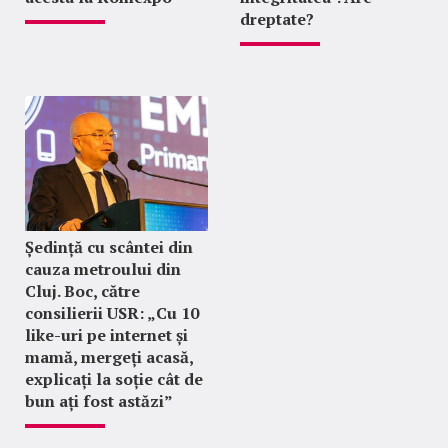
dreptate?
Ședință cu scântei din
cauza metroului din
Cluj. Boc, către
consilierii USR: „Cu 10
like-uri pe internet și
mamă, mergeți acasă,
explicați la soție cât de
bun ați fost astăzi”