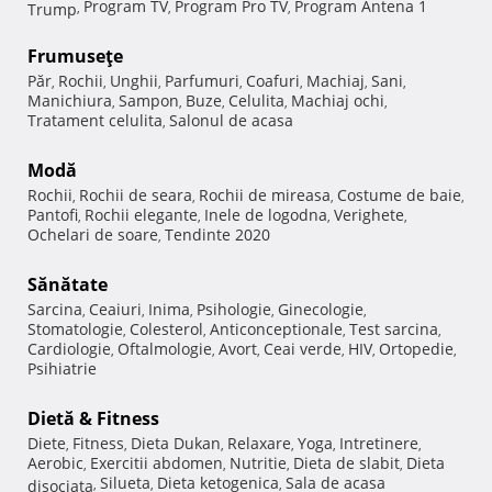
Program TV
Program Pro TV
Program Antena 1
Trump
,
,
,
Frumuseţe
Păr
Rochii
Unghii
Parfumuri
Coafuri
Machiaj
Sani
,
,
,
,
,
,
,
Manichiura
Sampon
Buze
Celulita
Machiaj ochi
,
,
,
,
,
Tratament celulita
Salonul de acasa
,
Modă
Rochii
Rochii de seara
Rochii de mireasa
Costume de baie
,
,
,
,
Pantofi
Rochii elegante
Inele de logodna
Verighete
,
,
,
,
Ochelari de soare
Tendinte 2020
,
Sănătate
Sarcina
Ceaiuri
Inima
Psihologie
Ginecologie
,
,
,
,
,
Stomatologie
Colesterol
Anticonceptionale
Test sarcina
,
,
,
,
Cardiologie
Oftalmologie
Avort
Ceai verde
HIV
Ortopedie
,
,
,
,
,
,
Psihiatrie
Dietă & Fitness
Diete
Fitness
Dieta Dukan
Relaxare
Yoga
Intretinere
,
,
,
,
,
,
Aerobic
Exercitii abdomen
Nutritie
Dieta de slabit
Dieta
,
,
,
,
Silueta
Dieta ketogenica
Sala de acasa
disociata
,
,
,