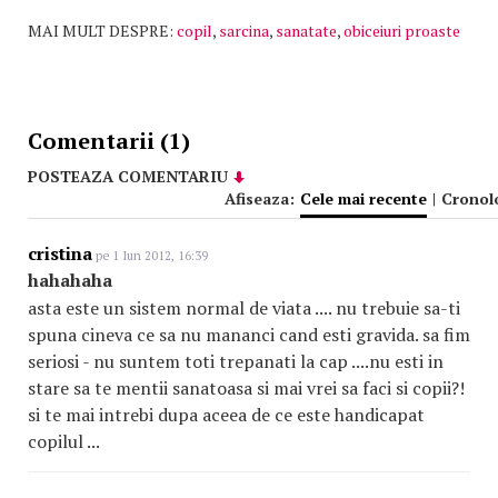
MAI MULT DESPRE:
copil
,
sarcina
,
sanatate
,
obiceiuri proaste
Comentarii (1)
POSTEAZA COMENTARIU
Afiseaza:
Cele mai recente
|
Cronol
cristina
pe 1 Iun 2012, 16:39
hahahaha
asta este un sistem normal de viata .... nu trebuie sa-ti
spuna cineva ce sa nu mananci cand esti gravida. sa fim
seriosi - nu suntem toti trepanati la cap ....nu esti in
stare sa te mentii sanatoasa si mai vrei sa faci si copii?!
si te mai intrebi dupa aceea de ce este handicapat
copilul ...