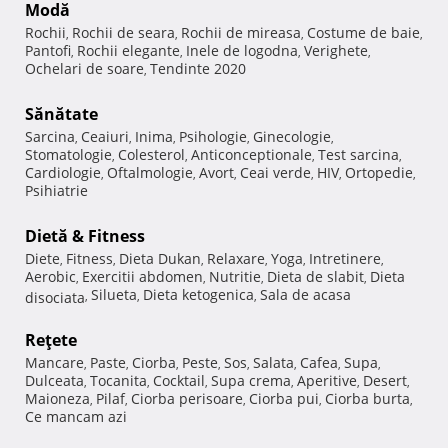
Modă
Rochii
Rochii de seara
Rochii de mireasa
Costume de baie
,
,
,
,
Pantofi
Rochii elegante
Inele de logodna
Verighete
,
,
,
,
Ochelari de soare
Tendinte 2020
,
Sănătate
Sarcina
Ceaiuri
Inima
Psihologie
Ginecologie
,
,
,
,
,
Stomatologie
Colesterol
Anticonceptionale
Test sarcina
,
,
,
,
Cardiologie
Oftalmologie
Avort
Ceai verde
HIV
Ortopedie
,
,
,
,
,
,
Psihiatrie
Dietă & Fitness
Diete
Fitness
Dieta Dukan
Relaxare
Yoga
Intretinere
,
,
,
,
,
,
Aerobic
Exercitii abdomen
Nutritie
Dieta de slabit
Dieta
,
,
,
,
Silueta
Dieta ketogenica
Sala de acasa
disociata
,
,
,
Reţete
Mancare
Paste
Ciorba
Peste
Sos
Salata
Cafea
Supa
,
,
,
,
,
,
,
,
Dulceata
Tocanita
Cocktail
Supa crema
Aperitive
Desert
,
,
,
,
,
,
Maioneza
Pilaf
Ciorba perisoare
Ciorba pui
Ciorba burta
,
,
,
,
,
Ce mancam azi