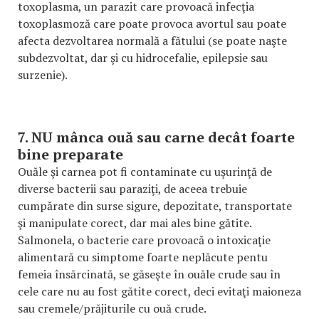
toxoplasma, un parazit care provoacă infecţia
toxoplasmoză care poate provoca avortul sau poate
afecta dezvoltarea normală a fătului (se poate naşte
subdezvoltat, dar şi cu hidrocefalie, epilepsie sau
surzenie).
7. NU mânca ouă sau carne decât foarte
bine preparate
Ouăle şi carnea pot fi contaminate cu uşurinţă de
diverse bacterii sau paraziţi, de aceea trebuie
cumpărate din surse sigure, depozitate, transportate
şi manipulate corect, dar mai ales bine gătite.
Salmonela, o bacterie care provoacă o intoxicaţie
alimentară cu simptome foarte neplăcute pentu
femeia însărcinată, se găseşte în ouăle crude sau în
cele care nu au fost gătite corect, deci evitaţi maioneza
sau cremele/prăjiturile cu ouă crude.