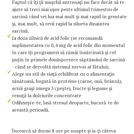
Faptul că îţi ţii muşchii antrenaţi nu face decât să te
ajute să treci mai uşor peste ultimul trimestru de
sarcină când vei lua mai mult şi mai rapid în greutate
şi, mai mult, să revii rapid la silueta dinaintea
sarcinii.
Ia doza zilnică de acid folic (se recomandă
suplimentarea cu 0,4 mg de acid folic din momentul
în care îţi programezi să rămâi însărcinată şi cel
puţin în primele douăsprezece săptămâni de sarcină
- când se dezvoltă sistemul nervos al fătului).
Alege un stil de viaţă echilibrat cu o alimentaţie
sănătoasă, bogată în proteine (carne, ouă, brânză),
acizii graşi omega 3 (peşte), fructe şi legume şi
renuţă la dulciurile concentrate
Odihneşte-te, lasă stresul deoparte, bucură-te de
această perioadă.
Încearcă să dormi 8 ore pe noapte şi ia-ţi câteva