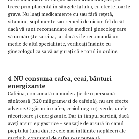
trece prin placentă în sângele fătului, cu efecte foarte
grave. Nu luaţi medicamente cu sau fără reţetă,
vitamine, suplimente sau remedii de niciun fel decât
dacă vă sunt recomandate de medicul ginecolog care
vă urmăreşte sarcina; iar dacă vi le recomandă un
medic de altă specialitate, verificaţi înainte cu
ginecologul ca sa vă asiguraţi că e totul în ordine.
4. NU consuma cafea, ceai, băuturi
energizante
Cafeina, consumată cu moderaţie de o persoană
sănătoasă (320 miligrame/zi de cafeină), nu are efecte
adverse. O găsim în cafea, ceaiul negru şi verde, unele
răcoritoare şi energizante. Dar în timpul sarcinii, dacă
aveţi arsuri epigastrice – senzaţie de arsură în capul
pieptului (una dintre cele mai întâlnite neplăceri ale
sarcinii), consumul de cafea s-ar putea să