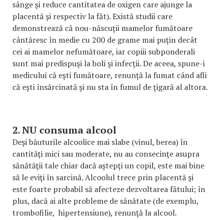
sânge şi reduce cantitatea de oxigen care ajunge la
placentă şi respectiv la făt). Există studii care
demonstrează că nou-născuţii mamelor fumătoare
cântăresc în medie cu 200 de grame mai puţin decât
cei ai mamelor nefumătoare, iar copiii subponderali
sunt mai predispuşi la boli şi infecţii. De aceea, spune-i
medicului că eşti fumătoare, renunţă la fumat când afli
că eşti însărcinată şi nu sta în fumul de ţigară al altora.
2. NU consuma alcool
Deşi băuturile alcoolice mai slabe (vinul, berea) în
cantităţi mici sau moderate, nu au consecinţe asupra
sănătăţii tale chiar dacă aştepţi un copil, este mai bine
să le eviţi în sarcină. Alcoolul trece prin placentă şi
este foarte probabil să afecteze dezvoltarea fătului; în
plus, dacă ai alte probleme de sănătate (de exemplu,
trombofilie, hipertensiune), renunţă la alcool.