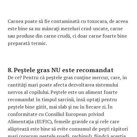
Carnea poate să fie contaminată cu toxocara, de aceea
este bine sa nu mâncaţi mezeluri crud-uscate, carne
sau produse din carne crudă, ci doar carne foarte bine
preparată termic.
8. Peştele gras NU este recomandat
De ce? Pentru că peştele gras conţine mercur, care, în
cantităţi mari poate afecta dezvoltarea sistemului
nervos al copilului. Peştele este un aliment foarte
recomandat în timpul sarcinii, însă optaţi pentru
peştele bine gătit, mai slab şi nu în fiecare zi. În
conformitate cu Consiliul European privind
Alimentaţia (EUFIC), femeile gravide ca şi cele care
alăptează este bine să evite consumul de peşti răpitori
mari (precum peştele spadă, rechinul), fiindcă aceştia