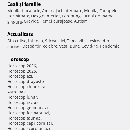
Casă şi familie
Mobila bucatarie
Amenajari interioare
Mobila
Canapele
,
,
,
,
Dormitoare
Design interior
Parenting
Jurnal de mama
,
,
,
Gravide
Femei curajoase
Autism
singura
,
,
,
Actualitate
Din culise
Interviu
Stirea zilei
Tema zilei
Iesirea din
,
,
,
,
Despărţiri celebre
Vesti Bune
Covid-19
Pandemie
autism
,
,
,
,
Horoscop
Horoscop 2026
,
Horoscop 2025
,
Horoscop azi
,
Horoscop dragoste
,
Horoscop chinezesc
,
Astrologie
,
Horoscop lunar
,
Horoscop rac azi
,
Horoscop gemeni azi
,
Horoscop fecioara azi
,
Horoscop taur azi
,
Horoscop capricorn azi
,
Horoscop scorpion azi
,