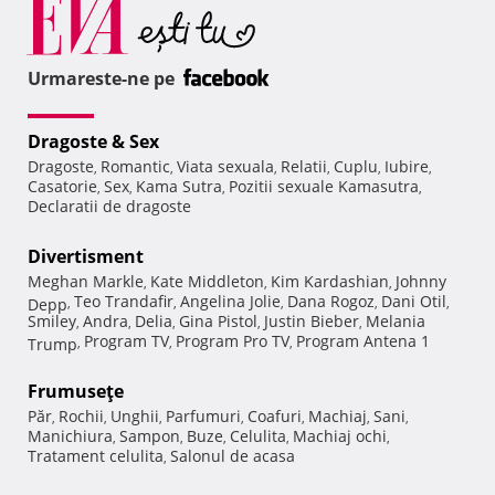
Urmareste-ne pe
Dragoste & Sex
Dragoste
Romantic
Viata sexuala
Relatii
Cuplu
Iubire
,
,
,
,
,
,
Casatorie
Sex
Kama Sutra
Pozitii sexuale Kamasutra
,
,
,
,
Declaratii de dragoste
Divertisment
Meghan Markle
Kate Middleton
Kim Kardashian
Johnny
,
,
,
Teo Trandafir
Angelina Jolie
Dana Rogoz
Dani Otil
Depp
,
,
,
,
,
Smiley
Andra
Delia
Gina Pistol
Justin Bieber
Melania
,
,
,
,
,
Program TV
Program Pro TV
Program Antena 1
Trump
,
,
,
Frumuseţe
Păr
Rochii
Unghii
Parfumuri
Coafuri
Machiaj
Sani
,
,
,
,
,
,
,
Manichiura
Sampon
Buze
Celulita
Machiaj ochi
,
,
,
,
,
Tratament celulita
Salonul de acasa
,