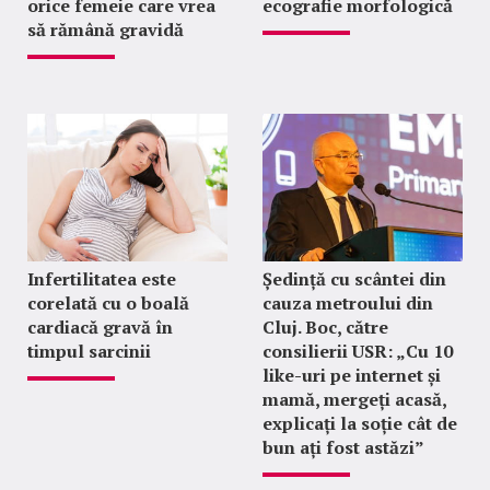
orice femeie care vrea
ecografie morfologică
să rămână gravidă
Infertilitatea este
Ședință cu scântei din
corelată cu o boală
cauza metroului din
cardiacă gravă în
Cluj. Boc, către
timpul sarcinii
consilierii USR: „Cu 10
like-uri pe internet și
mamă, mergeți acasă,
explicați la soție cât de
bun ați fost astăzi”