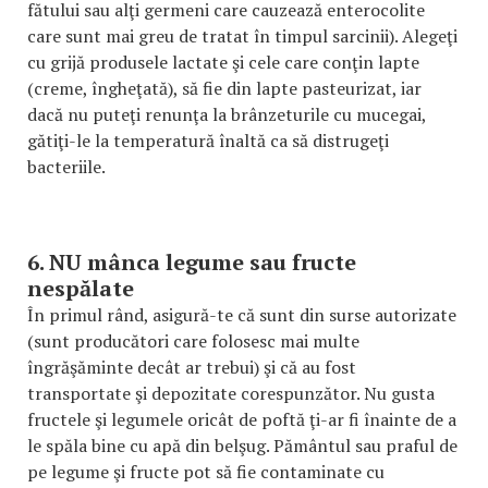
fătului sau alţi germeni care cauzează enterocolite
care sunt mai greu de tratat în timpul sarcinii). Alegeţi
cu grijă produsele lactate şi cele care conţin lapte
(creme, îngheţată), să fie din lapte pasteurizat, iar
dacă nu puteţi renunţa la brânzeturile cu mucegai,
gătiţi-le la temperatură înaltă ca să distrugeţi
bacteriile.
6. NU mânca legume sau fructe
nespălate
În primul rând, asigură-te că sunt din surse autorizate
(sunt producători care folosesc mai multe
îngrăşăminte decât ar trebui) şi că au fost
transportate şi depozitate corespunzător. Nu gusta
fructele şi legumele oricât de poftă ţi-ar fi înainte de a
le spăla bine cu apă din belşug. Pământul sau praful de
pe legume şi fructe pot să fie contaminate cu