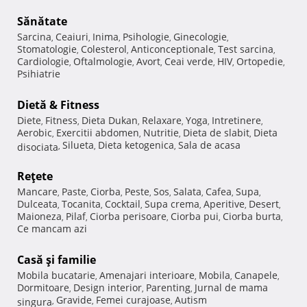
Sănătate
Sarcina
Ceaiuri
Inima
Psihologie
Ginecologie
,
,
,
,
,
Stomatologie
Colesterol
Anticonceptionale
Test sarcina
,
,
,
,
Cardiologie
Oftalmologie
Avort
Ceai verde
HIV
Ortopedie
,
,
,
,
,
,
Psihiatrie
Dietă & Fitness
Diete
Fitness
Dieta Dukan
Relaxare
Yoga
Intretinere
,
,
,
,
,
,
Aerobic
Exercitii abdomen
Nutritie
Dieta de slabit
Dieta
,
,
,
,
Silueta
Dieta ketogenica
Sala de acasa
disociata
,
,
,
Reţete
Mancare
Paste
Ciorba
Peste
Sos
Salata
Cafea
Supa
,
,
,
,
,
,
,
,
Dulceata
Tocanita
Cocktail
Supa crema
Aperitive
Desert
,
,
,
,
,
,
Maioneza
Pilaf
Ciorba perisoare
Ciorba pui
Ciorba burta
,
,
,
,
,
Ce mancam azi
Casă şi familie
Mobila bucatarie
Amenajari interioare
Mobila
Canapele
,
,
,
,
Dormitoare
Design interior
Parenting
Jurnal de mama
,
,
,
Gravide
Femei curajoase
Autism
singura
,
,
,