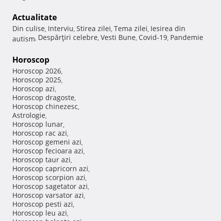
Actualitate
Din culise
Interviu
Stirea zilei
Tema zilei
Iesirea din
,
,
,
,
Despărţiri celebre
Vesti Bune
Covid-19
Pandemie
autism
,
,
,
,
Horoscop
Horoscop 2026
,
Horoscop 2025
,
Horoscop azi
,
Horoscop dragoste
,
Horoscop chinezesc
,
Astrologie
,
Horoscop lunar
,
Horoscop rac azi
,
Horoscop gemeni azi
,
Horoscop fecioara azi
,
Horoscop taur azi
,
Horoscop capricorn azi
,
Horoscop scorpion azi
,
Horoscop sagetator azi
,
Horoscop varsator azi
,
Horoscop pesti azi
,
Horoscop leu azi
,