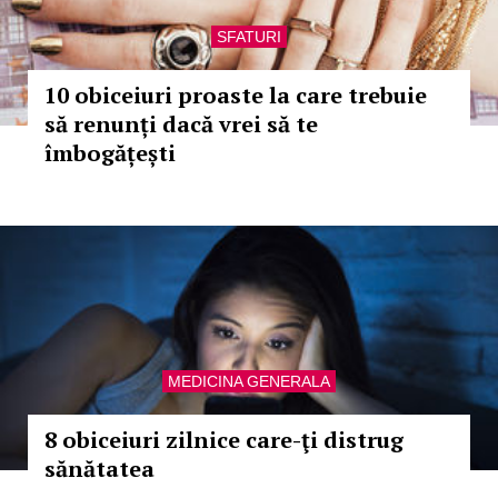
SFATURI
10 obiceiuri proaste la care trebuie
să renunți dacă vrei să te
îmbogățești
MEDICINA GENERALA
8 obiceiuri zilnice care-ţi distrug
sănătatea