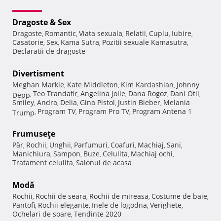
Dragoste & Sex
Dragoste
Romantic
Viata sexuala
Relatii
Cuplu
Iubire
,
,
,
,
,
,
Casatorie
Sex
Kama Sutra
Pozitii sexuale Kamasutra
,
,
,
,
Declaratii de dragoste
Divertisment
Meghan Markle
Kate Middleton
Kim Kardashian
Johnny
,
,
,
Teo Trandafir
Angelina Jolie
Dana Rogoz
Dani Otil
Depp
,
,
,
,
,
Smiley
Andra
Delia
Gina Pistol
Justin Bieber
Melania
,
,
,
,
,
Program TV
Program Pro TV
Program Antena 1
Trump
,
,
,
Frumuseţe
Păr
Rochii
Unghii
Parfumuri
Coafuri
Machiaj
Sani
,
,
,
,
,
,
,
Manichiura
Sampon
Buze
Celulita
Machiaj ochi
,
,
,
,
,
Tratament celulita
Salonul de acasa
,
Modă
Rochii
Rochii de seara
Rochii de mireasa
Costume de baie
,
,
,
,
Pantofi
Rochii elegante
Inele de logodna
Verighete
,
,
,
,
Ochelari de soare
Tendinte 2020
,