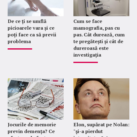
De ce ți se umflă
Cum se face
picioarele vara și ce
mamografia, pas cu
poți face ca să previi
pas. Cât durează, cum
problema
te pregătești și cât de
dureroasă este
investigația
Jocurile de memorie
Elon, supărat pe Nolan:
previn demența? Ce
"şi-a pierdut