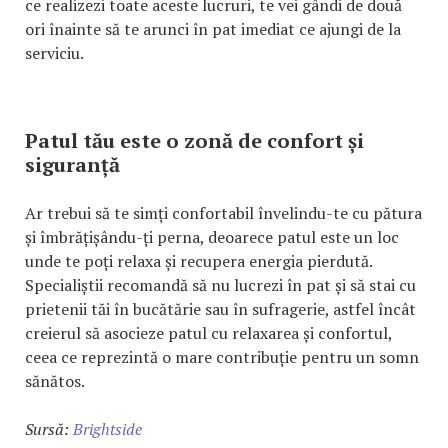
ce realizezi toate aceste lucruri, te vei gândi de două
ori înainte să te arunci în pat imediat ce ajungi de la
serviciu.
Patul tău este o zonă de confort și
siguranță
Ar trebui să te simți confortabil învelindu-te cu pătura
și îmbrățișându-ți perna, deoarece patul este un loc
unde te poți relaxa și recupera energia pierdută.
Specialiștii recomandă să nu lucrezi în pat și să stai cu
prietenii tăi în bucătărie sau în sufragerie, astfel încât
creierul să asocieze patul cu relaxarea și confortul,
ceea ce reprezintă o mare contribuție pentru un somn
sănătos.
Sursă:
Brightside