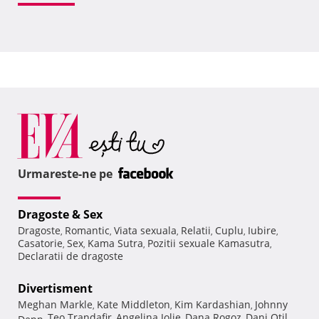
Urmareste-ne pe
Dragoste & Sex
Dragoste
Romantic
Viata sexuala
Relatii
Cuplu
Iubire
,
,
,
,
,
,
Casatorie
Sex
Kama Sutra
Pozitii sexuale Kamasutra
,
,
,
,
Declaratii de dragoste
Divertisment
Meghan Markle
Kate Middleton
Kim Kardashian
Johnny
,
,
,
Teo Trandafir
Angelina Jolie
Dana Rogoz
Dani Otil
Depp
,
,
,
,
,