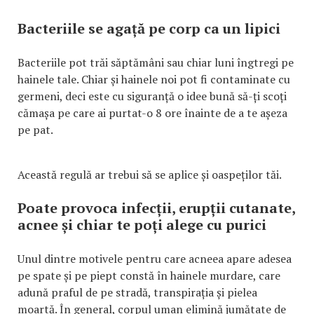
Bacteriile se agață pe corp ca un lipici
Bacteriile pot trăi săptămâni sau chiar luni îngtregi pe
hainele tale. Chiar și hainele noi pot fi contaminate cu
germeni, deci este cu siguranță o idee bună să-ți scoți
cămașa pe care ai purtat-o 8 ore înainte de a te așeza
pe pat.
Această regulă ar trebui să se aplice și oaspeților tăi.
Poate provoca infecții, erupții cutanate,
acnee și chiar te poți alege cu purici
Unul dintre motivele pentru care acneea apare adesea
pe spate și pe piept constă în hainele murdare, care
adună praful de pe stradă, transpirația și pielea
moartă. În general, corpul uman elimină jumătate de