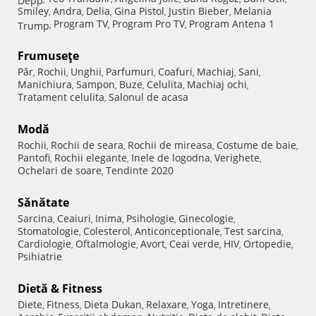
Smiley
Andra
Delia
Gina Pistol
Justin Bieber
Melania
,
,
,
,
,
Program TV
Program Pro TV
Program Antena 1
Trump
,
,
,
Frumuseţe
Păr
Rochii
Unghii
Parfumuri
Coafuri
Machiaj
Sani
,
,
,
,
,
,
,
Manichiura
Sampon
Buze
Celulita
Machiaj ochi
,
,
,
,
,
Tratament celulita
Salonul de acasa
,
Modă
Rochii
Rochii de seara
Rochii de mireasa
Costume de baie
,
,
,
,
Pantofi
Rochii elegante
Inele de logodna
Verighete
,
,
,
,
Ochelari de soare
Tendinte 2020
,
Sănătate
Sarcina
Ceaiuri
Inima
Psihologie
Ginecologie
,
,
,
,
,
Stomatologie
Colesterol
Anticonceptionale
Test sarcina
,
,
,
,
Cardiologie
Oftalmologie
Avort
Ceai verde
HIV
Ortopedie
,
,
,
,
,
,
Psihiatrie
Dietă & Fitness
Diete
Fitness
Dieta Dukan
Relaxare
Yoga
Intretinere
,
,
,
,
,
,