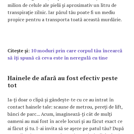
milion de celule ale pielii și aproximativ un litru de
transpirație zilnic. Iar părul tău poate fi un mediu
propice pentru a transporta toată această murdărie.
Citește și:
10 moduri prin care corpul tău încearcă
să îți spună că ceva este în neregulă cu tine
Hainele de afară au fost efectiv peste
tot
Ia-ți doar o clipă și gândește-te cu ce au intrat în
contact hainele tale: scaune de metrou, pereți de lift,
bănci de parc... Acum, imaginează-ți cât de mulți
oameni au mai fost în acele locuri și au făcut exact ce
ai făcut și tu. I-ai invita să se așeze pe patul tău? După