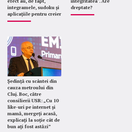
efect au, de fapt,
integritatea". Are
integramele, sudoku și
dreptate?
aplicațiile pentru creier
Ședință cu scântei din
cauza metroului din
Cluj. Boc, către
consilierii USR: „Cu 10
like-uri pe internet și
mamă, mergeți acasă,
explicați la soție cât de
bun ați fost astăzi”