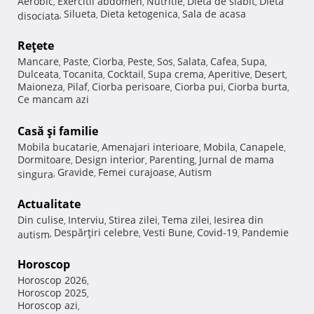
Aerobic
Exercitii abdomen
Nutritie
Dieta de slabit
Dieta
,
,
,
,
Silueta
Dieta ketogenica
Sala de acasa
disociata
,
,
,
Reţete
Mancare
Paste
Ciorba
Peste
Sos
Salata
Cafea
Supa
,
,
,
,
,
,
,
,
Dulceata
Tocanita
Cocktail
Supa crema
Aperitive
Desert
,
,
,
,
,
,
Maioneza
Pilaf
Ciorba perisoare
Ciorba pui
Ciorba burta
,
,
,
,
,
Ce mancam azi
Casă şi familie
Mobila bucatarie
Amenajari interioare
Mobila
Canapele
,
,
,
,
Dormitoare
Design interior
Parenting
Jurnal de mama
,
,
,
Gravide
Femei curajoase
Autism
singura
,
,
,
Actualitate
Din culise
Interviu
Stirea zilei
Tema zilei
Iesirea din
,
,
,
,
Despărţiri celebre
Vesti Bune
Covid-19
Pandemie
autism
,
,
,
,
Horoscop
Horoscop 2026
,
Horoscop 2025
,
Horoscop azi
,