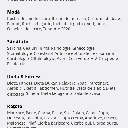
Modă
Rochii
Rochii de seara
Rochii de mireasa
Costume de baie
,
,
,
,
Pantofi
Rochii elegante
Inele de logodna
Verighete
,
,
,
,
Ochelari de soare
Tendinte 2020
,
Sănătate
Sarcina
Ceaiuri
Inima
Psihologie
Ginecologie
,
,
,
,
,
Stomatologie
Colesterol
Anticonceptionale
Test sarcina
,
,
,
,
Cardiologie
Oftalmologie
Avort
Ceai verde
HIV
Ortopedie
,
,
,
,
,
,
Psihiatrie
Dietă & Fitness
Diete
Fitness
Dieta Dukan
Relaxare
Yoga
Intretinere
,
,
,
,
,
,
Aerobic
Exercitii abdomen
Nutritie
Dieta de slabit
Dieta
,
,
,
,
Silueta
Dieta ketogenica
Sala de acasa
disociata
,
,
,
Reţete
Mancare
Paste
Ciorba
Peste
Sos
Salata
Cafea
Supa
,
,
,
,
,
,
,
,
Dulceata
Tocanita
Cocktail
Supa crema
Aperitive
Desert
,
,
,
,
,
,
Maioneza
Pilaf
Ciorba perisoare
Ciorba pui
Ciorba burta
,
,
,
,
,