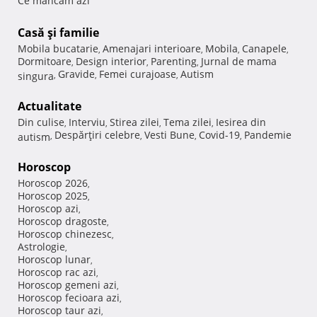
Ce mancam azi
Casă şi familie
Mobila bucatarie
Amenajari interioare
Mobila
Canapele
,
,
,
,
Dormitoare
Design interior
Parenting
Jurnal de mama
,
,
,
Gravide
Femei curajoase
Autism
singura
,
,
,
Actualitate
Din culise
Interviu
Stirea zilei
Tema zilei
Iesirea din
,
,
,
,
Despărţiri celebre
Vesti Bune
Covid-19
Pandemie
autism
,
,
,
,
Horoscop
Horoscop 2026
,
Horoscop 2025
,
Horoscop azi
,
Horoscop dragoste
,
Horoscop chinezesc
,
Astrologie
,
Horoscop lunar
,
Horoscop rac azi
,
Horoscop gemeni azi
,
Horoscop fecioara azi
,
Horoscop taur azi
,