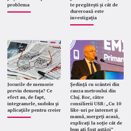
problema
te pregătești și cât de
dureroasă este
investigația
Jocurile de memorie
Ședință cu scântei din
previn demența? Ce
cauza metroului din
efect au, de fapt,
Cluj. Boc, către
integramele, sudoku și
consilierii USR: „Cu 10
aplicațiile pentru creier
like-uri pe internet și
mamă, mergeți acasă,
explicați la soție cât de
bun ați fost astăzi”