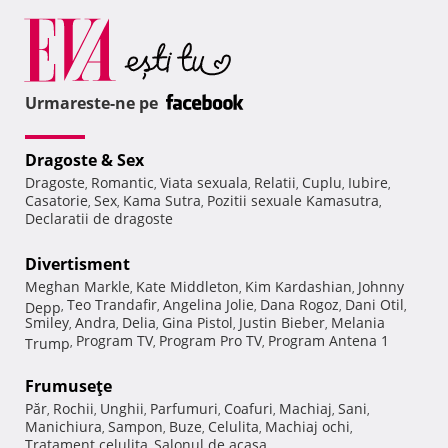
Urmareste-ne pe
Dragoste & Sex
Dragoste
Romantic
Viata sexuala
Relatii
Cuplu
Iubire
,
,
,
,
,
,
Casatorie
Sex
Kama Sutra
Pozitii sexuale Kamasutra
,
,
,
,
Declaratii de dragoste
Divertisment
Meghan Markle
Kate Middleton
Kim Kardashian
Johnny
,
,
,
Teo Trandafir
Angelina Jolie
Dana Rogoz
Dani Otil
Depp
,
,
,
,
,
Smiley
Andra
Delia
Gina Pistol
Justin Bieber
Melania
,
,
,
,
,
Program TV
Program Pro TV
Program Antena 1
Trump
,
,
,
Frumuseţe
Păr
Rochii
Unghii
Parfumuri
Coafuri
Machiaj
Sani
,
,
,
,
,
,
,
Manichiura
Sampon
Buze
Celulita
Machiaj ochi
,
,
,
,
,
Tratament celulita
Salonul de acasa
,