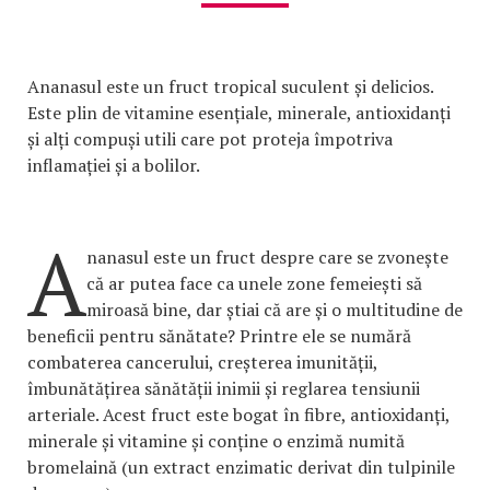
Ananasul este un fruct tropical suculent și delicios.
Este plin de vitamine esențiale, minerale, antioxidanți
și alți compuși utili care pot proteja împotriva
inflamației și a bolilor.
A
nanasul este un fruct despre care se zvonește
că ar putea face ca unele zone femeiești să
miroasă bine, dar știai că are și o multitudine de
beneficii pentru sănătate? Printre ele se numără
combaterea cancerului, creșterea imunității,
îmbunătățirea sănătății inimii și reglarea tensiunii
arteriale. Acest fruct este bogat în fibre, antioxidanți,
minerale și vitamine și conține o enzimă numită
bromelaină (un extract enzimatic derivat din tulpinile