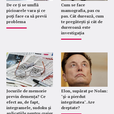
De ce ți se umflă
Cum se face
picioarele vara și ce
mamografia, pas cu
poți face ca să previi
pas. Cât durează, cum
problema
te pregătești și cât de
dureroasă este
investigația
Jocurile de memorie
Elon, supărat pe Nolan:
previn demența? Ce
"şi-a pierdut
efect au, de fapt,
integritatea". Are
integramele, sudoku și
dreptate?
aplicațiile pentru creier