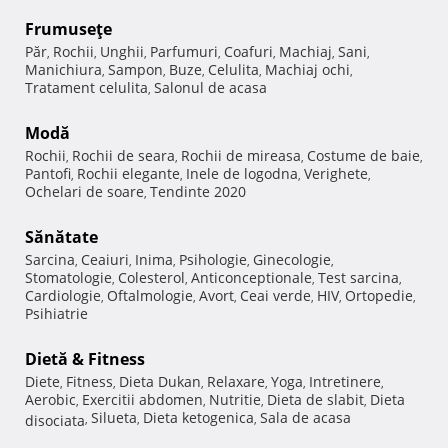
Frumuseţe
Păr
Rochii
Unghii
Parfumuri
Coafuri
Machiaj
Sani
,
,
,
,
,
,
,
Manichiura
Sampon
Buze
Celulita
Machiaj ochi
,
,
,
,
,
Tratament celulita
Salonul de acasa
,
Modă
Rochii
Rochii de seara
Rochii de mireasa
Costume de baie
,
,
,
,
Pantofi
Rochii elegante
Inele de logodna
Verighete
,
,
,
,
Ochelari de soare
Tendinte 2020
,
Sănătate
Sarcina
Ceaiuri
Inima
Psihologie
Ginecologie
,
,
,
,
,
Stomatologie
Colesterol
Anticonceptionale
Test sarcina
,
,
,
,
Cardiologie
Oftalmologie
Avort
Ceai verde
HIV
Ortopedie
,
,
,
,
,
,
Psihiatrie
Dietă & Fitness
Diete
Fitness
Dieta Dukan
Relaxare
Yoga
Intretinere
,
,
,
,
,
,
Aerobic
Exercitii abdomen
Nutritie
Dieta de slabit
Dieta
,
,
,
,
Silueta
Dieta ketogenica
Sala de acasa
disociata
,
,
,