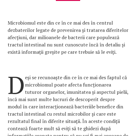
Microbiomul este din ce în ce mai des în centrul
dezbaterilor legate de prevenirea și tratarea diferitelor
afecțiuni, dar milioanele de bacterii care populează
tractul intestinal nu sunt cunoscute încă în detaliu și
există informații greșite pe care trebuie să le eviți.
D
eși se recunoaște din ce în ce mai des faptul că
microbiomul poate afecta funcționarea
tuturor organelor, imunitatea și aspectul pielii,
încă mai sunt multe lucruri de descoperit despre
modul în care interacționează bacteriile benefice din
tractul intestinal cu restul microbilor și care este
rezultatul final în diferite situații. În aceste condiții
contează foarte mult să eviți să te ghidezi după
informațiile eronate pentru că nu vei fi mai aproape de