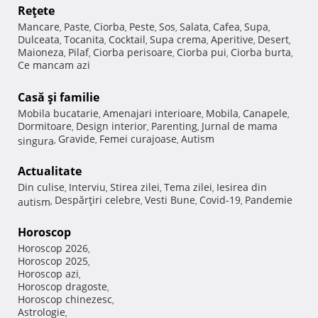
Reţete
Mancare
Paste
Ciorba
Peste
Sos
Salata
Cafea
Supa
,
,
,
,
,
,
,
,
Dulceata
Tocanita
Cocktail
Supa crema
Aperitive
Desert
,
,
,
,
,
,
Maioneza
Pilaf
Ciorba perisoare
Ciorba pui
Ciorba burta
,
,
,
,
,
Ce mancam azi
Casă şi familie
Mobila bucatarie
Amenajari interioare
Mobila
Canapele
,
,
,
,
Dormitoare
Design interior
Parenting
Jurnal de mama
,
,
,
Gravide
Femei curajoase
Autism
singura
,
,
,
Actualitate
Din culise
Interviu
Stirea zilei
Tema zilei
Iesirea din
,
,
,
,
Despărţiri celebre
Vesti Bune
Covid-19
Pandemie
autism
,
,
,
,
Horoscop
Horoscop 2026
,
Horoscop 2025
,
Horoscop azi
,
Horoscop dragoste
,
Horoscop chinezesc
,
Astrologie
,