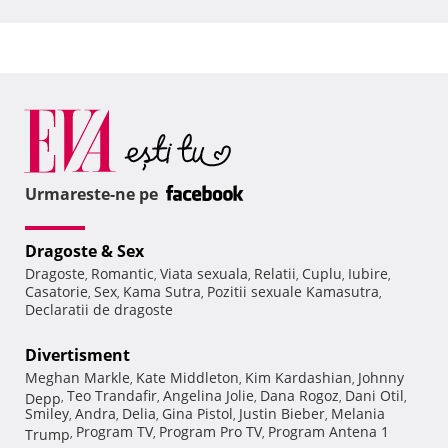
Urmareste-ne pe
Dragoste & Sex
Dragoste
Romantic
Viata sexuala
Relatii
Cuplu
Iubire
,
,
,
,
,
,
Casatorie
Sex
Kama Sutra
Pozitii sexuale Kamasutra
,
,
,
,
Declaratii de dragoste
Divertisment
Meghan Markle
Kate Middleton
Kim Kardashian
Johnny
,
,
,
Teo Trandafir
Angelina Jolie
Dana Rogoz
Dani Otil
Depp
,
,
,
,
,
Smiley
Andra
Delia
Gina Pistol
Justin Bieber
Melania
,
,
,
,
,
Program TV
Program Pro TV
Program Antena 1
Trump
,
,
,