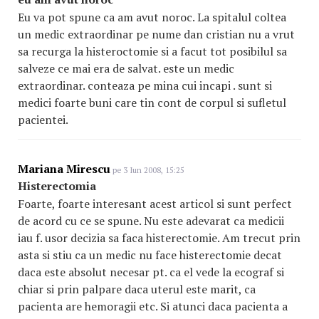
Eu va pot spune ca am avut noroc. La spitalul coltea
un medic extraordinar pe nume dan cristian nu a vrut
sa recurga la histeroctomie si a facut tot posibilul sa
salveze ce mai era de salvat. este un medic
extraordinar. conteaza pe mina cui incapi . sunt si
medici foarte buni care tin cont de corpul si sufletul
pacientei.
Mariana Mirescu
pe 3 Iun 2008, 15:25
Histerectomia
Foarte, foarte interesant acest articol si sunt perfect
de acord cu ce se spune. Nu este adevarat ca medicii
iau f. usor decizia sa faca histerectomie. Am trecut prin
asta si stiu ca un medic nu face histerectomie decat
daca este absolut necesar pt. ca el vede la ecograf si
chiar si prin palpare daca uterul este marit, ca
pacienta are hemoragii etc. Si atunci daca pacienta a