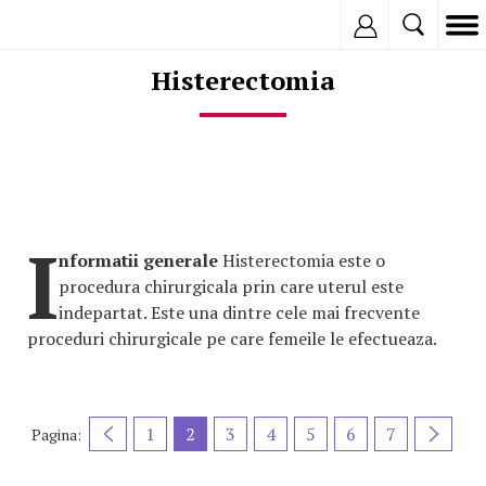
Inregistreaza
Histerectomia
I
nformatii generale
Histerectomia este o
procedura chirurgicala prin care uterul este
indepartat. Este una dintre cele mai frecvente
proceduri chirurgicale pe care femeile le efectueaza.
1
2
3
4
5
6
7
Pagina: