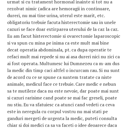
urmat si cu tratament hormonal inainte si tot nu a
rezolvat nimic (adica are hemoragii in continuare,
dureri, nu mai tine urina, uterul este marit, etc.
obligatoriu trebuie facuta histerectomie sau in unele
cazuri se face doar extirparea uterului de la caz la caz.
Eu am facut histerectomie si ovarectomie laparoscopic
si va spun cu mina pe inima ca este mult mai bine
decat operatia abdominala, pt. ca dupa operatie te
refaci mult mai repede si nu ai asa dureri nici nu zici ca
ai fost operata. Multumesc lui Dumnezeu ca m-am dus
la medic din timp caci altfel o incurcam rau. Si nu sunt
de acord cu ce se spune ca suntem tratate ca niste
animale, medicul face ce trebuie. Care medic e nebun
sa te mutileze daca nu este nevoie, dar poate mai sunt
si cazuri rarisime cand poate se mai fac greseli, poate
nu stiu. Eu va sfatuiesc ca atunci cand vedeti ca ceva
este in neregula cu corpul vostru nu mai stati pe
ganduri mergeti de urgenta la medic, puteti consulta
chiar si doi medici ca sa va faceti o idee deoarece daca