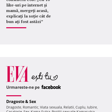
like-uri pe internet și
mamă, mergeți acasă,
explicați la soție cât de
bun ați fost astăzi”
Urmareste-ne pe
Dragoste & Sex
Dragoste
Romantic
Viata sexuala
Relatii
Cuplu
Iubire
,
,
,
,
,
,
Casatorie
Sex
Kama Sutra
Pozitii sexuale Kamasutra
,
,
,
,