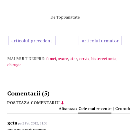
De
TopSanatate
articolul precedent
articolul urmator
MAI MULT DESPRE:
femei
,
ovare
,
uter
,
cervix
,
histerectomia
,
chirugie
Comentarii (5)
POSTEAZA COMENTARIU
Afiseaza:
Cele mai recente
|
Cronol
geta
pe 2 Feb 2012, 11:51
eu am avut noroc