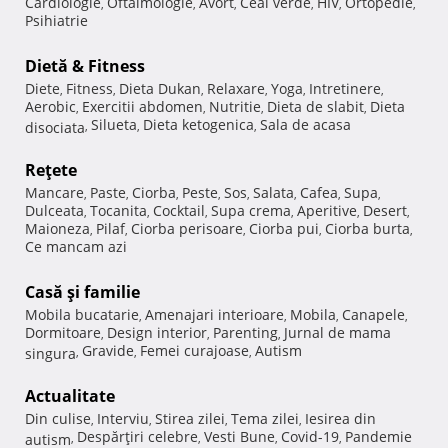
Cardiologie
Oftalmologie
Avort
Ceai verde
HIV
Ortopedie
,
,
,
,
,
,
Psihiatrie
Dietă & Fitness
Diete
Fitness
Dieta Dukan
Relaxare
Yoga
Intretinere
,
,
,
,
,
,
Aerobic
Exercitii abdomen
Nutritie
Dieta de slabit
Dieta
,
,
,
,
Silueta
Dieta ketogenica
Sala de acasa
disociata
,
,
,
Reţete
Mancare
Paste
Ciorba
Peste
Sos
Salata
Cafea
Supa
,
,
,
,
,
,
,
,
Dulceata
Tocanita
Cocktail
Supa crema
Aperitive
Desert
,
,
,
,
,
,
Maioneza
Pilaf
Ciorba perisoare
Ciorba pui
Ciorba burta
,
,
,
,
,
Ce mancam azi
Casă şi familie
Mobila bucatarie
Amenajari interioare
Mobila
Canapele
,
,
,
,
Dormitoare
Design interior
Parenting
Jurnal de mama
,
,
,
Gravide
Femei curajoase
Autism
singura
,
,
,
Actualitate
Din culise
Interviu
Stirea zilei
Tema zilei
Iesirea din
,
,
,
,
Despărţiri celebre
Vesti Bune
Covid-19
Pandemie
autism
,
,
,
,