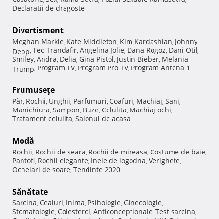
Declaratii de dragoste
Divertisment
Meghan Markle
Kate Middleton
Kim Kardashian
Johnny
,
,
,
Teo Trandafir
Angelina Jolie
Dana Rogoz
Dani Otil
Depp
,
,
,
,
,
Smiley
Andra
Delia
Gina Pistol
Justin Bieber
Melania
,
,
,
,
,
Program TV
Program Pro TV
Program Antena 1
Trump
,
,
,
Frumuseţe
Păr
Rochii
Unghii
Parfumuri
Coafuri
Machiaj
Sani
,
,
,
,
,
,
,
Manichiura
Sampon
Buze
Celulita
Machiaj ochi
,
,
,
,
,
Tratament celulita
Salonul de acasa
,
Modă
Rochii
Rochii de seara
Rochii de mireasa
Costume de baie
,
,
,
,
Pantofi
Rochii elegante
Inele de logodna
Verighete
,
,
,
,
Ochelari de soare
Tendinte 2020
,
Sănătate
Sarcina
Ceaiuri
Inima
Psihologie
Ginecologie
,
,
,
,
,
Stomatologie
Colesterol
Anticonceptionale
Test sarcina
,
,
,
,