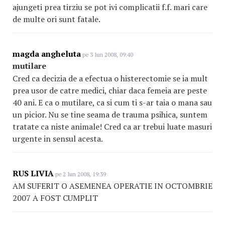
ajungeti prea tirziu se pot ivi complicatii f.f. mari care
de multe ori sunt fatale.
magda angheluta
pe 3 Iun 2008, 09:40
mutilare
Cred ca decizia de a efectua o histerectomie se ia mult
prea usor de catre medici, chiar daca femeia are peste
40 ani. E ca o mutilare, ca si cum ti s-ar taia o mana sau
un picior. Nu se tine seama de trauma psihica, suntem
tratate ca niste animale! Cred ca ar trebui luate masuri
urgente in sensul acesta.
RUS LIVIA
pe 2 Iun 2008, 19:39
AM SUFERIT O ASEMENEA OPERATIE IN OCTOMBRIE
2007 A FOST CUMPLIT