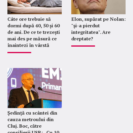
Câte ore trebuie să
Elon, supărat pe Nolan:
dormi după 40, 50 și 60
"şi-a pierdut
de ani. De ce te trezești
integritatea". Are
mai des pe măsură ce
dreptate?
înaintezi în vârstă
Ședință cu scântei din
cauza metroului din
Cluj. Boc, către
consilierii USR: „Cu 10