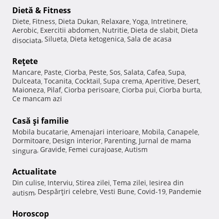
Dietă & Fitness
Diete
Fitness
Dieta Dukan
Relaxare
Yoga
Intretinere
,
,
,
,
,
,
Aerobic
Exercitii abdomen
Nutritie
Dieta de slabit
Dieta
,
,
,
,
Silueta
Dieta ketogenica
Sala de acasa
disociata
,
,
,
Reţete
Mancare
Paste
Ciorba
Peste
Sos
Salata
Cafea
Supa
,
,
,
,
,
,
,
,
Dulceata
Tocanita
Cocktail
Supa crema
Aperitive
Desert
,
,
,
,
,
,
Maioneza
Pilaf
Ciorba perisoare
Ciorba pui
Ciorba burta
,
,
,
,
,
Ce mancam azi
Casă şi familie
Mobila bucatarie
Amenajari interioare
Mobila
Canapele
,
,
,
,
Dormitoare
Design interior
Parenting
Jurnal de mama
,
,
,
Gravide
Femei curajoase
Autism
singura
,
,
,
Actualitate
Din culise
Interviu
Stirea zilei
Tema zilei
Iesirea din
,
,
,
,
Despărţiri celebre
Vesti Bune
Covid-19
Pandemie
autism
,
,
,
,
Horoscop