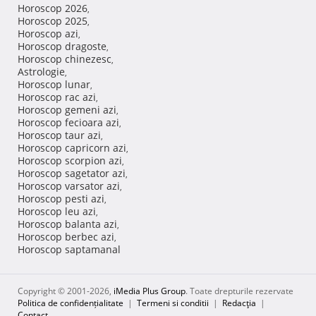
Horoscop 2026
,
Horoscop 2025
,
Horoscop azi
,
Horoscop dragoste
,
Horoscop chinezesc
,
Astrologie
,
Horoscop lunar
,
Horoscop rac azi
,
Horoscop gemeni azi
,
Horoscop fecioara azi
,
Horoscop taur azi
,
Horoscop capricorn azi
,
Horoscop scorpion azi
,
Horoscop sagetator azi
,
Horoscop varsator azi
,
Horoscop pesti azi
,
Horoscop leu azi
,
Horoscop balanta azi
,
Horoscop berbec azi
,
Horoscop saptamanal
Copyright © 2001-2026,
iMedia Plus Group
. Toate drepturile rezervate
Politica de confidențialitate
|
Termeni si conditii
|
Redacţia
|
Contact