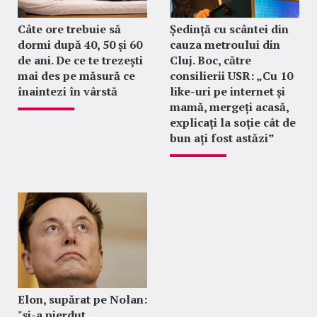
Câte ore trebuie să
Ședință cu scântei din
dormi după 40, 50 și 60
cauza metroului din
de ani. De ce te trezești
Cluj. Boc, către
mai des pe măsură ce
consilierii USR: „Cu 10
înaintezi în vârstă
like-uri pe internet și
mamă, mergeți acasă,
explicați la soție cât de
bun ați fost astăzi”
Elon, supărat pe Nolan:
"şi-a pierdut