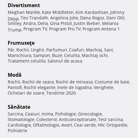
Divertisment
Meghan Markle
Kate Middleton
Kim Kardashian
Johnny
,
,
,
Teo Trandafir
Angelina Jolie
Dana Rogoz
Dani Otil
Depp
,
,
,
,
,
Smiley
Andra
Delia
Gina Pistol
Justin Bieber
Melania
,
,
,
,
,
Program TV
Program Pro TV
Program Antena 1
Trump
,
,
,
Frumuseţe
Păr
Rochii
Unghii
Parfumuri
Coafuri
Machiaj
Sani
,
,
,
,
,
,
,
Manichiura
Sampon
Buze
Celulita
Machiaj ochi
,
,
,
,
,
Tratament celulita
Salonul de acasa
,
Modă
Rochii
Rochii de seara
Rochii de mireasa
Costume de baie
,
,
,
,
Pantofi
Rochii elegante
Inele de logodna
Verighete
,
,
,
,
Ochelari de soare
Tendinte 2020
,
Sănătate
Sarcina
Ceaiuri
Inima
Psihologie
Ginecologie
,
,
,
,
,
Stomatologie
Colesterol
Anticonceptionale
Test sarcina
,
,
,
,
Cardiologie
Oftalmologie
Avort
Ceai verde
HIV
Ortopedie
,
,
,
,
,
,
Psihiatrie