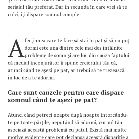
serialul tău preferat. Dar în secunda în care vrei să te
culci, îți dispare somnul complet
A
fecțiunea care te face să stai în pat și să nu poți
dormi este una dintre cele mai des întâlnite
probleme de somn și are loc din cauza faptului
că mediul înconjurător îi spune creierului tău că,
atunci când te așezi pe pat, ar trebui să te trezească,
în loc de a te adormi.
Care sunt cauzele pentru care dispare
somnul când te așezi pe pat?
Atunci când petreci noapte după noapte întorcându-
te pe toate părțile, neputând să adormi, corpul tău
asociază această problemă cu patul. Există mai multe
motive evidente care pot declanșa această dispariție a