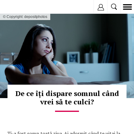
Inregistreaza
© Copyright: depositphotos
De ce îți dispare somnul când
vrei să te culci?
Ți-a fost somn toată ziua. Ai adormit când te uitai la